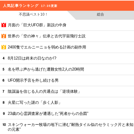
人気記事ランキング
17:35更新
不思議ベスト10！
総合
月面の「巨大UFO群」新説の中身
世界の「空の神々」伝承と古代宇宙飛行士説
2400隻でエルニーニョを弱める計画の副作用
8月12日は終末の日なのか!?
名を呼ぶ声から逃げた遭難女性2人の20時間
UFO開示予言を外し続ける男
陰謀論を信じる人の共通点は「逆境体験」
火星に写った謎の「歩く人影」
23歳の心霊調査家が遭遇した“死者からの合図”
スキンウォーカー牧場の地下に潜む“耐熱タイル似のセラミック片と未知
の元素”