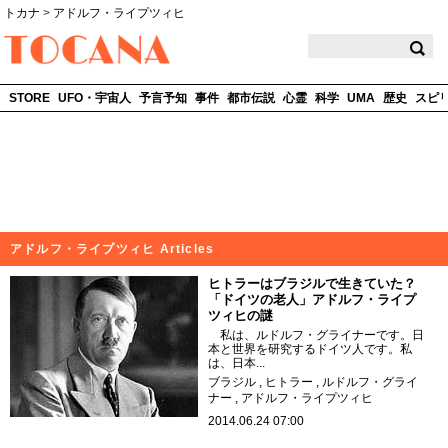
トカナ
>
アドルフ・ライプツィヒ
TOCANA
STORE
UFO・宇宙人
予言予知
事件
都市伝説
心霊
科学
UMA
歴史
スピ
アドルフ・ライプツィヒ Articles
ヒトラーはブラジルで生きていた？
「ドイツの老人」アドルフ・ライプ
ツィヒの謎
私は、ルドルフ・グライナーです。日
本と世界を研究するドイツ人です。私
は、日本...
ブラジル
ヒトラー
ルドルフ・グライ
ナー
アドルフ・ライプツィヒ
2014.06.24 07:00