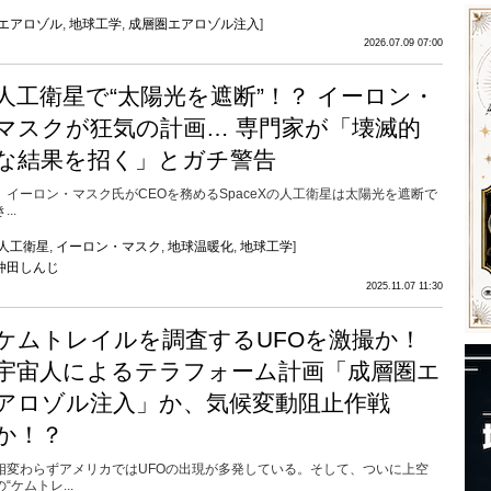
エアロゾル
,
地球工学
,
成層圏エアロゾル注入
]
2026.07.09 07:00
人工衛星で“太陽光を遮断”！？ イーロン・
マスクが狂気の計画… 専門家が「壊滅的
な結果を招く」とガチ警告
イーロン・マスク氏がCEOを務めるSpaceXの人工衛星は太陽光を遮断で
...
人工衛星
,
イーロン・マスク
,
地球温暖化
,
地球工学
]
仲田しんじ
2025.11.07 11:30
ケムトレイルを調査するUFOを激撮か！
宇宙人によるテラフォーム計画「成層圏エ
アロゾル注入」か、気候変動阻止作戦
か！？
相変わらずアメリカではUFOの出現が多発している。そして、ついに上空
の“ケムトレ...