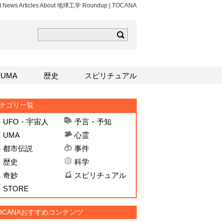
st News Articles About 地球工学 Roundup | TOCANA
ら
mはこちら
Sはこちら
UMA
歴史
スピリチュアル
テゴリ一覧
UFO・宇宙人
予言・予知
UMA
心霊
都市伝説
事件
歴史
科学
奇妙
スピリチュアル
STORE
OCANAおすすめコンテンツ