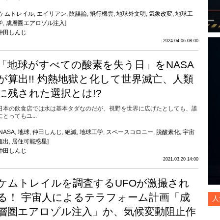
ケムトレイル
,
エイリアン
,
陰謀論
,
飛行機雲
,
地球外文明
,
気象改変
,
地球工
学
,
成層圏エアロゾル注入
]
仲田しんじ
2024.04.06 08:00
「地球がすべての酸素を失う日」をNASA
が算出!! 灼熱地獄と化して世界滅亡、人類
に残された選択とは!?
日本の飲食店では水は基本タダなのだが、視野を世界に広げたとしても、誰
にとってもユ...
NASA
,
地球
,
仲田しんじ
,
絶滅
,
地球工学
,
スペースコロニー
,
脱酸素化
,
宇宙
進出
,
居住可能惑星
]
仲田しんじ
2021.03.20 14:00
ケムトレイルを調査するUFOが激撮され
る！ 宇宙人によるテラフォーム計画「成
人
層圏エアロゾル注入」か、気候変動阻止作