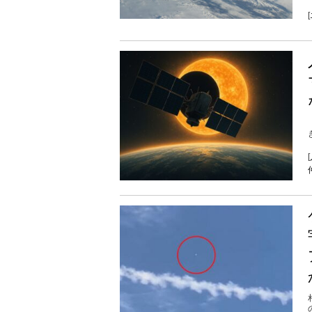
[
き
[