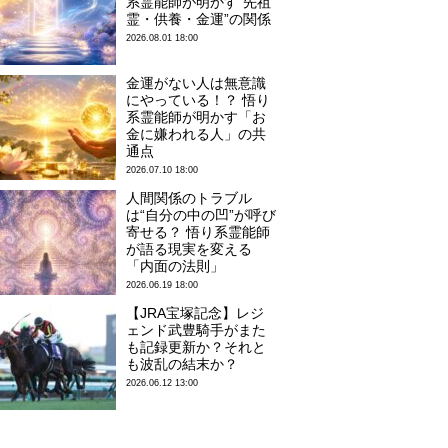
系霊能師が明かす“先祖
霊・供養・金運”の関係
2026.08.01 18:00
金運がない人は無意識
にやっている！？ 悟り
系霊能師が明かす「お
金に嫌われる人」の共
通点
2026.07.10 18:00
人間関係のトラブル
は“自分の中の凹”が呼び
寄せる？ 悟り系霊能師
が語る現実を変える
「内面の法則」
2026.06.19 18:00
【JRA宝塚記念】レジ
ェンド武豊騎手がまた
も記録更新か？それと
も波乱の結末か？
2026.06.12 13:00