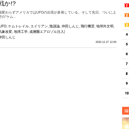
戦か!?
相変わらずアメリカではUFOの出現が多発している。そして先日、ついに上
空の“ケム...
UFO
,
ケムトレイル
,
エイリアン
,
陰謀論
,
仲田しんじ
,
飛行機雲
,
地球外文明
,
気象改変
,
地球工学
,
成層圏エアロゾル注入
]
仲田しんじ
2020.12.27 12:00
編