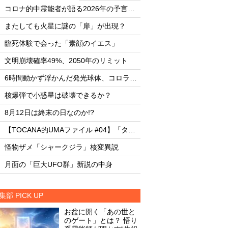
・
・
コロナ的中霊能者が語る2026年の予言ビジョン
・
・
またしても火星に謎の「扉」が出現？
またしても火星に謎
・
・
臨死体験で会った「素顔のイエス」
臨死体験で会った「
・
・
文明崩壊確率49%、2050年のリミット
文明崩壊確率49%、2
・
・
6時間動かず浮かんだ発光球体、コロラド上空の謎
・
・
核爆弾で小惑星は破壊できるか？
核爆弾で小惑星は破
・
・
8月12日は終末の日なのか!?
8月12日は終末の日な
・
・
【TOCANA的UMAファイル #04】「タッツェルヴルム」
・
・
怪物ザメ「シャークジラ」核変異説
怪物ザメ「シャーク
・
・
月面の「巨大UFO群」新説の中身
月面の「巨大UFO群
集部 PICK UP
お盆に開く「あの世と
のゲート」とは？ 悟り