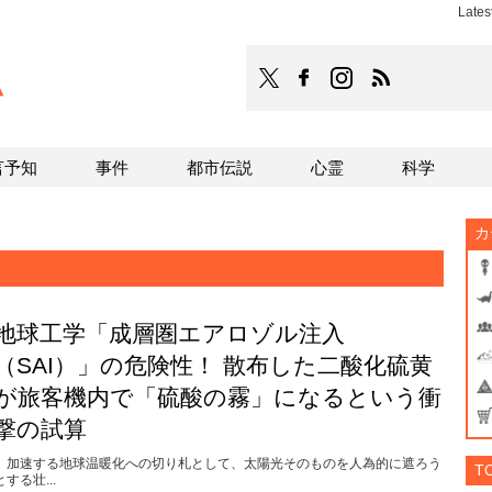
Late
TOCANA
TOCANAのFacebookはこち
TOCANAのinstagra
TOCANAのRS
言予知
事件
都市伝説
心霊
科学
カ
地球工学「成層圏エアロゾル注入
（SAI）」の危険性！ 散布した二酸化硫黄
が旅客機内で「硫酸の霧」になるという衝
撃の試算
加速する地球温暖化への切り札として、太陽光そのものを人為的に遮ろう
T
とする壮...