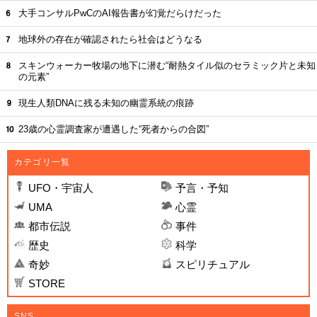
大手コンサルPwCのAI報告書が幻覚だらけだった
地球外の存在が確認されたら社会はどうなる
スキンウォーカー牧場の地下に潜む“耐熱タイル似のセラミック片と未知
の元素”
現生人類DNAに残る未知の幽霊系統の痕跡
23歳の心霊調査家が遭遇した“死者からの合図”
カテゴリ一覧
UFO・宇宙人
予言・予知
UMA
心霊
都市伝説
事件
歴史
科学
奇妙
スピリチュアル
STORE
SNS