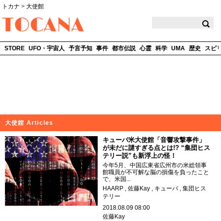
トカナ
>
大使館
TOCANA
STORE
UFO・宇宙人
予言予知
事件
都市伝説
心霊
科学
UMA
歴史
スピ
大使館 Articles
キューバ米大使館「音響攻撃事件」
が未だに謎すぎる点とは!? “集団ヒス
テリー説”も新浮上の怪！
今年5月、中国広東省広州市の米総領事
館職員が不可解な脳の損傷を負ったこと
で、米国...
HAARP
佐藤Kay
キューバ
集団ヒス
テリー
2018.08.09 08:00
佐藤Kay