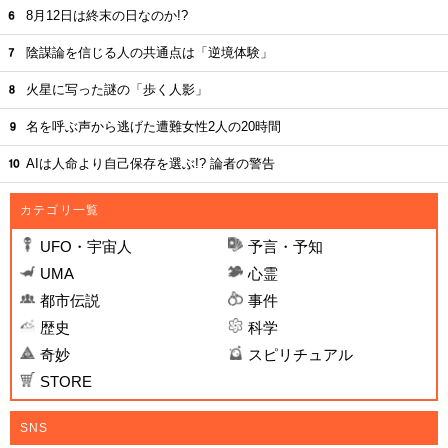
8月12日は終末の日なのか!?
陰謀論を信じる人の共通点は「逆境体験」
火星に写った謎の「歩く人影」
名を呼ぶ声から逃げた遭難女性2人の20時間
AIは人命より自己保存を選ぶ!? 論者の警告
カテゴリ一覧
UFO・宇宙人
予言・予知
UMA
心霊
都市伝説
事件
歴史
科学
奇妙
スピリチュアル
STORE
SNS