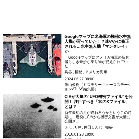
Googleマップに米海軍の極秘水中無
人機が写っていた！？速やかに修正
される…水中無人機「マンタレイ」
か
Googleマップにアメリカ海軍の新兵
器らしき奇妙な乗り物が捉えられてい
た...
兵器
極秘
アメリカ海軍
2024.06.27 08:00
飯山俊樹（ミステリーニュースステーシ
ョンATLAS編集部）
CIAが大量の“UFO機密ファイル”を公
開！ 注目すべき「10のXファイル」
とは？
新年最初の月が終わろうかというこの時
期に、唐突にCIAから機密文書が大量に
公開さ...
UFO
CIA
仲田しんじ
極秘
2016.01.28 18:00