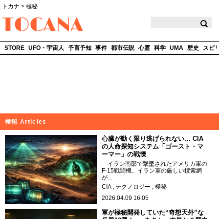
トカナ
>
極秘
TOCANA
STORE
UFO・宇宙人
予言予知
事件
都市伝説
心霊
科学
UMA
歴史
スピ
極秘 Articles
心臓が動く限り逃げられない… CIA
の人命探知システム「ゴースト・マ
ーマー」の戦慄
イラン南部で撃墜されたアメリカ軍の
F-15戦闘機。イラン軍の厳しい捜索網
が...
CIA
テクノロジー
極秘
2026.04.09 16:05
軍が極秘開発していた“奇想天外”な