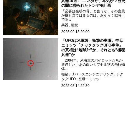
兵器10選！ ― ネタか、本気か？歴史
の闇に葬られたトンデモ計画
「必要は発明の母」と言うが、その言葉
が最も当てはまるのは、おそらく戦時下
であ...
兵器
極秘
2025.09.13 20:00
「UFOは米軍製」衝撃の主張。空母
ニミッツ「チックタックUFO事件」
の真相は“地球外”か、それとも“極秘
兵器”か
2004年、米海軍のパイロットたちが
遭遇した、あの白いカプセル状の飛行物
体...
極秘
リバースエンジニアリング
チク
タクUFO
空母ニミッツ
2025.08.14 22:30