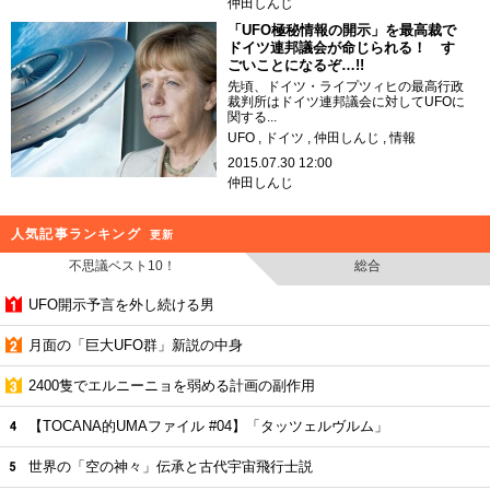
仲田しんじ
「UFO極秘情報の開示」を最高裁で
ドイツ連邦議会が命じられる！ す
ごいことになるぞ…!!
先頃、ドイツ・ライプツィヒの最高行政
裁判所はドイツ連邦議会に対してUFOに
関する...
UFO
ドイツ
仲田しんじ
情報
2015.07.30 12:00
仲田しんじ
人気記事ランキング
更新
不思議ベスト10！
総合
UFO開示予言を外し続ける男
月面の「巨大UFO群」新説の中身
2400隻でエルニーニョを弱める計画の副作用
【TOCANA的UMAファイル #04】「タッツェルヴルム」
世界の「空の神々」伝承と古代宇宙飛行士説