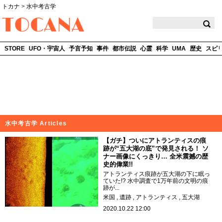
トカナ
>
水中考古学
TOCANA
STORE
UFO・宇宙人
予言予知
事件
都市伝説
心霊
科学
UMA
歴史
スピ
水中考古学 Articles
【ガチ】ついにアトランティスの痕
跡が“五大湖の底”で発見される！ ソ
ナー画像にくっきり… 全米震撼の歴
史的偉業!!
アトランティス痕跡が五大湖の下に眠っ
ていた!? 水中調査で1万年前の文明の痕
跡が...
米国
遺跡
アトランティス
五大湖
2020.10.22 12:00