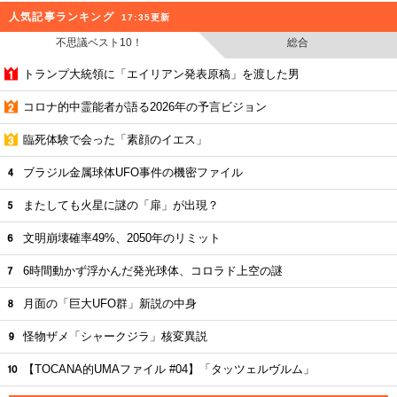
人気記事ランキング
17:35更新
不思議ベスト10！
総合
トランプ大統領に「エイリアン発表原稿」を渡した男
コロナ的中霊能者が語る2026年の予言ビジョン
臨死体験で会った「素顔のイエス」
ブラジル金属球体UFO事件の機密ファイル
またしても火星に謎の「扉」が出現？
文明崩壊確率49%、2050年のリミット
6時間動かず浮かんだ発光球体、コロラド上空の謎
月面の「巨大UFO群」新説の中身
怪物ザメ「シャークジラ」核変異説
【TOCANA的UMAファイル #04】「タッツェルヴルム」