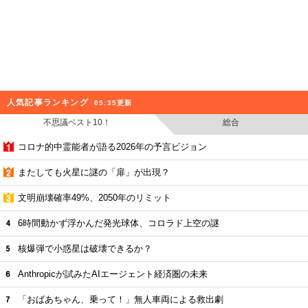
人気記事ランキング
05:35更新
不思議ベスト10！
総合
コロナ的中霊能者が語る2026年の予言ビジョン
またしても火星に謎の「扉」が出現？
文明崩壊確率49%、2050年のリミット
6時間動かず浮かんだ発光球体、コロラド上空の謎
核爆弾で小惑星は破壊できるか？
Anthropicが試みたAIエージェント経済圏の未来
「おばあちゃん、乗って！」無人車両による救出劇