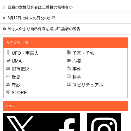
自殺の女性研究者は11番目の犠牲者か
8月12日は終末の日なのか!?
AIは人命より自己保存を選ぶ!? 論者の警告
カテゴリ一覧
UFO・宇宙人
予言・予知
UMA
心霊
都市伝説
事件
歴史
科学
奇妙
スピリチュアル
STORE
SNS