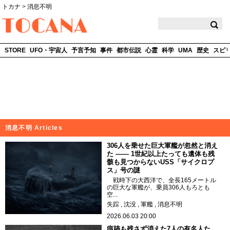
トカナ
>
消息不明
TOCANA
STORE
UFO・宇宙人
予言予知
事件
都市伝説
心霊
科学
UMA
歴史
スピ
消息不明 Articles
306人を乗せた巨大軍艦が忽然と消え
た —— 1世紀以上たっても遺体も残
骸も見つからないUSS「サイクロプ
ス」号の謎
戦時下の大西洋で、全長165メートル
の巨大な軍艦が、乗員306人もろとも
空...
失踪
沈没
軍艦
消息不明
2026.06.03 20:00
痕跡も残さず消えた7人の有名人た