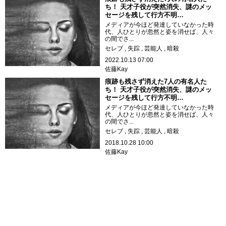
ち！ 天才子役が突然消失、謎のメッ
セージを残して行方不明…
メディアが今ほど発達していなかった時
代、人ひとりが忽然と姿を消せば、人々
の間でさ...
セレブ
失踪
芸能人
暗殺
2022.10.13 07:00
佐藤Kay
痕跡も残さず消えた7人の有名人た
ち！ 天才子役が突然消失、謎のメッ
セージを残して行方不明…
メディアが今ほど発達していなかった時
代、人ひとりが忽然と姿を消せば、人々
の間でさ...
セレブ
失踪
芸能人
暗殺
2018.10.28 10:00
佐藤Kay