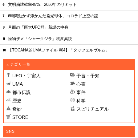
文明崩壊確率49%、2050年のリミット
6時間動かず浮かんだ発光球体、コロラド上空の謎
月面の「巨大UFO群」新説の中身
怪物ザメ「シャークジラ」核変異説
【TOCANA的UMAファイル #04】「タッツェルヴルム」
カテゴリ一覧
UFO・宇宙人
予言・予知
UMA
心霊
都市伝説
事件
歴史
科学
奇妙
スピリチュアル
STORE
SNS