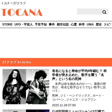
トカナ
>
27クラブ
TOCANA
STORE
UFO・宇宙人
予言予知
事件
都市伝説
心霊
科学
UMA
歴史
スピ
27クラブ Articles
有名になると寿命が平均4年縮む？ 科
学者が突き止めた、歌手を襲う「名
声」という名の死神
名声は命を縮めるのか――。最新の研
究が、有名な歌手はそうでない歌手に比
べて...
死神
ジミ・ヘンドリックス
カート・
コバーン
ジャニス・ジョプリン
2025.11.28 07:00
なぜ伝説的ミュージシャンは27歳で