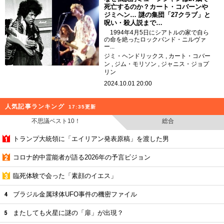
死亡するのか？カート・コバーンや
ジミヘン… 謎の集団「27クラブ」と
呪い・殺人説まで…
1994年4月5日にシアトルの家で自ら
の命を絶ったロックバンド・ニルヴァ
ー...
ジミ・ヘンドリックス
カート・コバー
ン
ジム・モリソン
ジャニス・ジョプ
リン
2024.10.01 20:00
人気記事ランキング
17:35更新
不思議ベスト10！
総合
トランプ大統領に「エイリアン発表原稿」を渡した男
コロナ的中霊能者が語る2026年の予言ビジョン
臨死体験で会った「素顔のイエス」
ブラジル金属球体UFO事件の機密ファイル
またしても火星に謎の「扉」が出現？