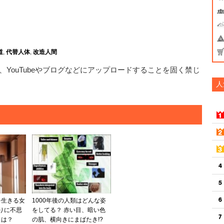
道
,
代替人体
,
改造人間
YouTubeやブログなどにアップロードすることを固く禁じ
人
を生きる女
1000年後の人類はどんな姿
まりに不思
をしてる？ 赤い目、暗い色
とは？
の肌、横向きにまばたき!?