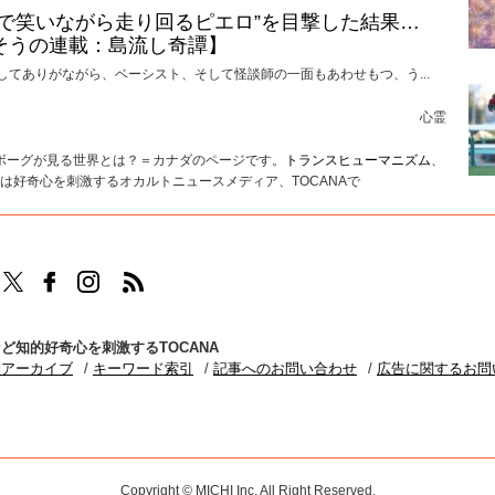
けで笑いながら走り回るピエロ”を目撃した結果…
そうの連載：島流し奇譚】
してありがながら、ベーシスト、そして怪談師の一面もあわせもつ、う...
心霊
イボーグが見る世界とは？＝カナダのページです。
トランスヒューマニズム
、
は好奇心を刺激するオカルトニュースメディア、TOCANAで
TOCANAのFacebookはこちら
TOCANAのinstagramはこちら
TOCANAのRSSはこちら
ど知的好奇心を刺激するTOCANA
別アーカイブ
キーワード索引
記事へのお問い合わせ
広告に関するお問
Copyright © MICHI Inc. All Right Reserved.