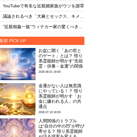
・
・
YouTubeで有名な近親婚家族がウソを謝罪
・
・
議論されるべき「大麻とセックス、キメセク」の真実を暴露！
・
・
“近親相姦一族”ウィテカー家の驚くべき素顔
現生人類DNAに残る
集部 PICK UP
お盆に開く「あの世と
のゲート」とは？ 悟り
系霊能師が明かす“先祖
霊・供養・金運”の関係
2026.08.01 18:00
金運がない人は無意識
にやっている！？ 悟り
系霊能師が明かす「お
金に嫌われる人」の共
通点
2026.07.10 18:00
人間関係のトラブル
は“自分の中の凹”が呼び
寄せる？ 悟り系霊能師
が語る現実を変える