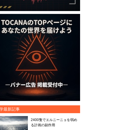
学最新記事
2400隻でエルニーニョを弱め
る計画の副作用