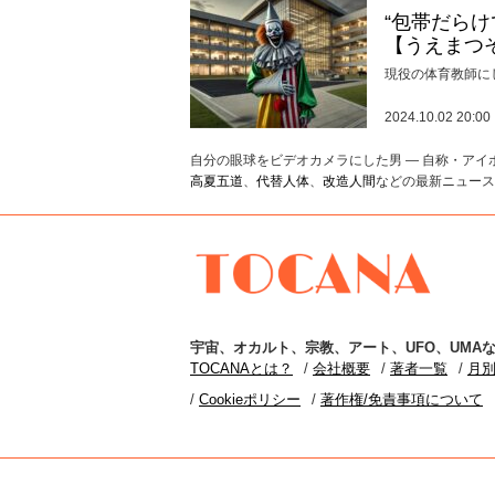
“包帯だら
【うえまつ
現役の体育教師に
2024.10.02 20:00
自分の眼球をビデオカメラにした男 ― 自称・ア
高夏五道
、
代替人体
、
改造人間
などの最新ニュース
TOCANA
宇宙
、
オカルト
、
宗教
、
アート
、
UFO
、
UMA
な
TOCANAとは？
会社概要
著者一覧
月
Cookieポリシー
著作権/免責事項について