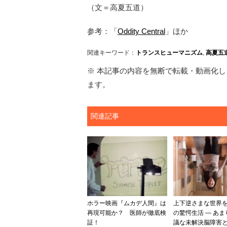
（文＝高夏五道）
参考：「
Oddity Central
」ほか
関連キーワード：
トランスヒューマニズム
,
高夏五
※ 本記事の内容を無断で転載・動画化し、
ます。
関連記事
ホラー映画『ムカデ人間』は
上下逆さまな世界
再現可能か？ 医師が徹底検
の驚愕生活 ― あ
証！
議な未解決脳障害