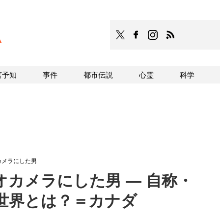
TOCANA
TOCANAのFacebookはこち
TOCANAのinstagra
TOCANAのRS
言予知
事件
都市伝説
心霊
科学
カメラにした男
カメラにした男 ― 自称・
世界とは？＝カナダ