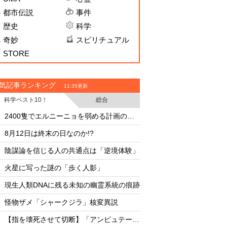
都市伝説
事件
歴史
科学
奇妙
スピリチュアル
STORE
気記事ランキング
11:35更新
科学ベスト10！
総合
・
・
2400隻でエルニーニョを弱める計画の副作用
・
・
8月12日は終末の日なのか!?
・
・
陰謀論を信じる人の共通点は「逆境体験」
8月12日は終末の日な
・
・
火星に写った謎の「歩く人影」
陰謀論を信じる人の
・
・
現生人類DNAに残る未知の幽霊系統の痕跡
・
・
怪物ザメ「シャークジラ」核変異説
火星に写った謎の「
・
・
【指を壊死させて切断】「アンピュテーション」に挑む女―インタビュー