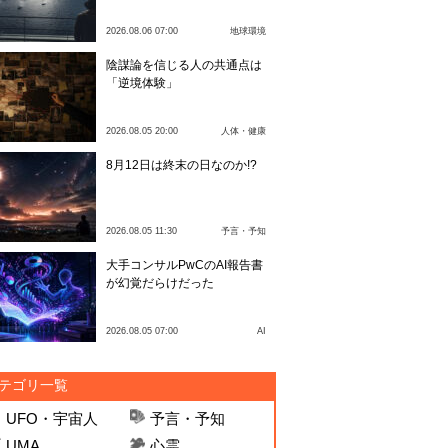
2026.08.06 07:00
地球環境
陰謀論を信じる人の共通点は
「逆境体験」
2026.08.05 20:00
人体・健康
8月12日は終末の日なのか!?
2026.08.05 11:30
予言・予知
大手コンサルPwCのAI報告書
が幻覚だらけだった
2026.08.05 07:00
AI
テゴリ一覧
UFO・宇宙人
予言・予知
UMA
心霊