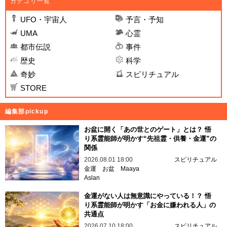
カテゴリ一覧
UFO・宇宙人
予言・予知
UMA
心霊
都市伝説
事件
歴史
科学
奇妙
スピリチュアル
STORE
編集部pickup
お盆に開く「あの世とのゲート」とは？ 悟
り系霊能師が明かす“先祖霊・供養・金運”の
関係
2026.08.01 18:00
スピリチュアル
金運
お盆
Maaya
Aslan
金運がない人は無意識にやっている！？ 悟
り系霊能師が明かす「お金に嫌われる人」の
共通点
2026.07.10 18:00
スピリチュアル