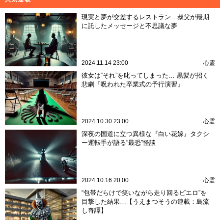
現実と夢が交差するレストラン…叔父が最期
に託したメッセージと不思議な夢
2024.11.14 23:00
心霊
彼女は“それ”を叱ってしまった… 黒髪が招く
悲劇『呪われた卒業式の予行演習』
2024.10.30 23:00
心霊
深夜の国道に立つ異様な『白い花嫁』タクシ
ー運転手が語る“最恐”怪談
2024.10.16 20:00
心霊
“包帯だらけで笑いながら走り回るピエロ”を
目撃した結果…【うえまつそうの連載：島流
し奇譚】