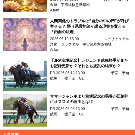
金運
宇宙純粋意識領域
Aslan
人間関係のトラブルは“自分の中の凹”が呼び
寄せる？ 悟り系霊能師が語る現実を変える
「内面の法則」
2026.06.19 18:00
スピリチュアル
浄化
フラクタル
宇宙純粋意識領域
Aslan
【JRA宝塚記念】レジェンド武豊騎手がまた
も記録更新か？それとも波乱の結末か？
PR
2026.06.12 13:00
予言・予知
競馬
一攫千金
G1
サマージャンボより宝塚記念の馬券が圧倒的
にオススメの理由とは!?
PR
2026.06.08 13:00
予言・予知
競馬
一攫千金
G1
人気連載