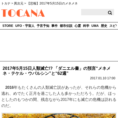
トカナ
>
異次元
>
【悲報】2017年5月15日のメネメネ
TOCANA
STORE
UFO・宇宙人
予言予知
事件
都市伝説
心霊
科学
UMA
歴史
スピ
2017年5月15日人類滅亡!? 「ダニエル書」の預言“メネメ
ネ・テケル・ウパルシン”と“62週”
2017.01.10 17:00
2016
年もたくさんの人類滅亡説があったが、それらの危機から
逃れ、めでたく正月を過ごした人も多かっただろう。だが、ほっ
としたのもつかの間、残念ながら2017年にも滅亡の危機は訪れる
のだ。