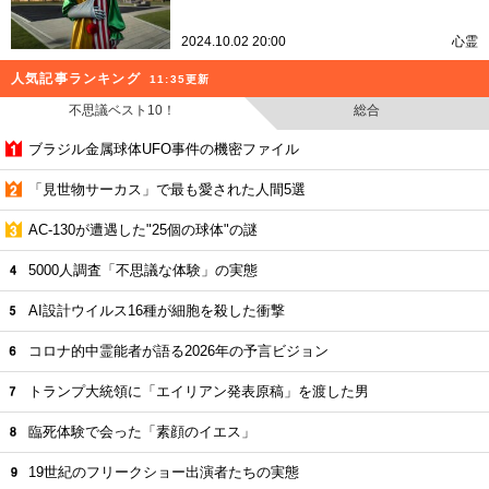
2024.10.02 20:00
心霊
人気記事ランキング
11:35更新
不思議ベスト10！
総合
ブラジル金属球体UFO事件の機密ファイル
「見世物サーカス」で最も愛された人間5選
AC-130が遭遇した"25個の球体"の謎
5000人調査「不思議な体験」の実態
AI設計ウイルス16種が細胞を殺した衝撃
コロナ的中霊能者が語る2026年の予言ビジョン
トランプ大統領に「エイリアン発表原稿」を渡した男
臨死体験で会った「素顔のイエス」
19世紀のフリークショー出演者たちの実態