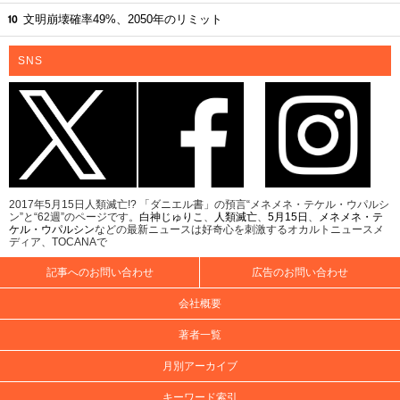
文明崩壊確率49%、2050年のリミット
SNS
2017年5月15日人類滅亡!? 「ダニエル書」の預言“メネメネ・テケル・ウパルシ
ン”と“62週”のページです。
白神じゅりこ
、
人類滅亡
、
5月15日
、
メネメネ・テ
ケル・ウパルシン
などの最新ニュースは好奇心を刺激するオカルトニュースメ
ディア、TOCANAで
記事へのお問い合わせ
広告のお問い合わせ
会社概要
著者一覧
月別アーカイブ
キーワード索引