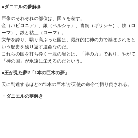
●ダニエルの夢解き
巨像のそれぞれの部位は、国々を差す。
金（バビロニア）、銀（ペルシャ）、青銅（ギリシャ）、鉄（ロ
ーマ）、鉄と粘土（ローマ）。
栄華を誇り、驕り高ぶった国は、最終的に神の力で滅ぼされると
いう歴史を繰り返す運命なのだ。
これらの国を打ち砕く一塊の岩とは、「神の力」であり、やがて
「神の国」が永遠に栄えるのだという。
●王が見た夢2「1本の巨木の夢」
天に到達するほどの“1本の巨木”が天使の命令で切り倒される。
・ダニエルの夢解き