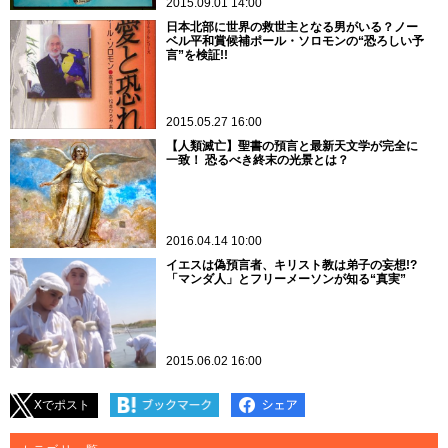
2015.09.01 14:00
日本北部に世界の救世主となる男がいる？ノー
ベル平和賞候補ポール・ソロモンの“恐ろしい予
言”を検証!!
2015.05.27 16:00
【人類滅亡】聖書の預言と最新天文学が完全に
一致！ 恐るべき終末の光景とは？
2016.04.14 10:00
イエスは偽預言者、キリスト教は弟子の妄想!?
「マンダ人」とフリーメーソンが知る“真実”
2015.06.02 16:00
Xでポスト