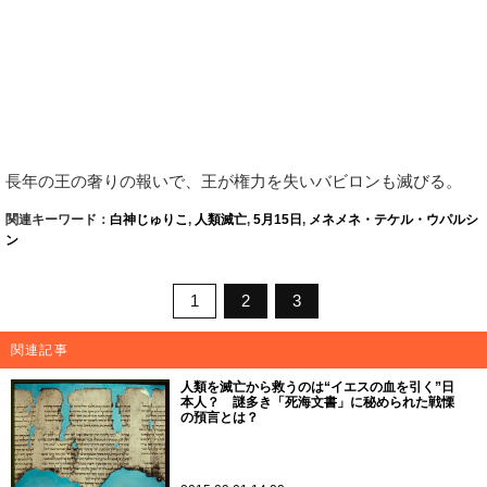
長年の王の奢りの報いで、王が権力を失いバビロンも滅びる。
関連キーワード：
白神じゅりこ
,
人類滅亡
,
5月15日
,
メネメネ・テケル・ウパルシ
ン
1
2
3
関連記事
人類を滅亡から救うのは“イエスの血を引く”日
本人？ 謎多き「死海文書」に秘められた戦慄
の預言とは？