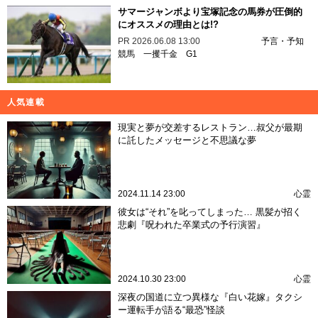
サマージャンボより宝塚記念の馬券が圧倒的
にオススメの理由とは!?
PR
2026.06.08 13:00
予言・予知
競馬
一攫千金
G1
人気連載
現実と夢が交差するレストラン…叔父が最期
に託したメッセージと不思議な夢
2024.11.14 23:00
心霊
彼女は“それ”を叱ってしまった… 黒髪が招く
悲劇『呪われた卒業式の予行演習』
2024.10.30 23:00
心霊
深夜の国道に立つ異様な『白い花嫁』タクシ
ー運転手が語る“最恐”怪談