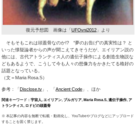
復元予想図 画像は「
UFOvni2012
」より
そもそもこれは頭蓋骨なのか!? “夢のお告げ”の真実性は？ と
いった懐疑論者からの声が聞こえてきそうだが、エイリアン説の
他には、古代アトランティス人の遺伝子操作による創造生物説な
どもあるようで、こうして今も人々の想像力をかきたてる格好の
話題となっている。
（文＝Maria Rosa.S）
参考：「
Disclose.tv
」、「
Ancient Code
」、ほか
関連キーワード：
宇宙人
,
エイリアン
,
ブルガリア
,
Maria Rosa.S
,
遺伝子操作
,
ア
トランティス
,
ロドピの頭蓋骨
※ 本記事の内容を無断で転載・動画化し、YouTubeやブログなどにアップロード
することを固く禁じます。