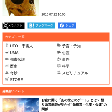
2016.07.22 10:00
Xでポスト
カテゴリ一覧
UFO・宇宙人
予言・予知
UMA
心霊
都市伝説
事件
歴史
科学
奇妙
スピリチュアル
STORE
編集部pickup
お盆に開く「あの世とのゲート」とは？ 悟
り系霊能師が明かす“先祖霊・供養・金運”の
関係