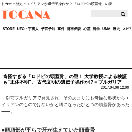
トカナ
>
歴史
>
エイリアンか遺伝子操作か？ 「ロドピの頭蓋骨」の謎
TOCANA
STORE
UFO・宇宙人
予言予知
事件
都市伝説
心霊
科学
UMA
歴史
スピ
奇怪すぎる「ロドピの頭蓋骨」の謎！ 大学教授による検証
も“正体不明”、 古代文明の遺伝子操作か!?＝ブルガリア
2017.04.06 12:00
以前ブルガリアで発見され、そのあまりにも奇怪な形状からエ
イリアンのものではないかと噂になったひとつの頭蓋骨があった
――。
■頭頂部が平らで牙が生えていた頭蓋骨