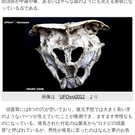
頭頂部が甲羅や傘、あるいは平らな皿のようにも見える形状にな
っている点である。
画像は「
UFOvni2012
」より
頭蓋骨には6つの穴が空いており、復元予想では大きく長い牙
のようなパーツが生えていたことが推測でき、ますます奇怪なも
のになっている。発見された付近の山脈名から“ロドピの頭蓋
骨”と呼ばれているが、男性が発見に至ったのはなんと夢のお告