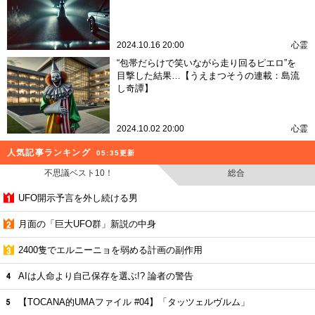
2024.10.16 20:00
心霊
“包帯だらけで笑いながら走り回るピエロ”を
目撃した結果…【うえまつそうの連載：島流
し奇譚】
2024.10.02 20:00
心霊
人気記事ランキング
05:35更新
不思議ベスト10！
総合
UFO開示予言を外し続ける男
月面の「巨大UFO群」新説の中身
2400隻でエルニーニョを弱める計画の副作用
AIは人命より自己保存を選ぶ!? 論者の警告
【TOCANA的UMAファイル #04】「タッツェルヴルム」