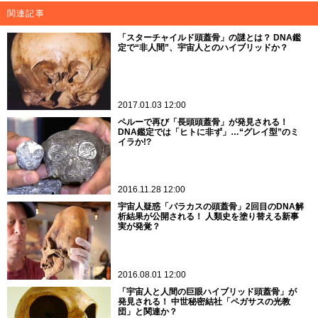
関連記事
「スターチャイルド頭蓋骨」の謎とは？ DNA鑑
定で“非人間”、宇宙人とのハイブリッドか？
2017.01.03 12:00
ペルーで再び「長頭頭蓋骨」が発見される！
DNA鑑定では「ヒトに非ず」…“グレイ型”のミ
イラか!?
2016.11.28 12:00
宇宙人疑惑「パラカスの頭蓋骨」2回目のDNA解
析結果が公開される！ 人類史を塗り替える新事
実が発覚？
2016.08.01 12:00
「宇宙人と人間の巨眼ハイブリッド頭蓋骨」が
発見される！ 中世秘密結社「ペガサスの光教
団」と関連か？