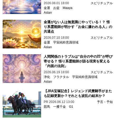
2026.08.01 18:00
スピリチュアル
金運
お盆
Maaya
Aslan
金運がない人は無意識にやっている！？ 悟
り系霊能師が明かす「お金に嫌われる人」の
共通点
2026.07.10 18:00
スピリチュアル
金運
宇宙純粋意識領域
Aslan
人間関係のトラブルは“自分の中の凹”が呼び
寄せる？ 悟り系霊能師が語る現実を変える
「内面の法則」
2026.06.19 18:00
スピリチュアル
浄化
フラクタル
宇宙純粋意識領域
Aslan
【JRA宝塚記念】レジェンド武豊騎手がまた
も記録更新か？それとも波乱の結末か？
PR
2026.06.12 13:00
予言・予知
競馬
一攫千金
G1