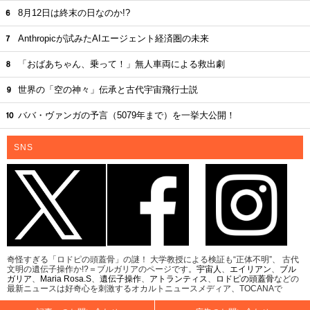
8月12日は終末の日なのか!?
Anthropicが試みたAIエージェント経済圏の未来
「おばあちゃん、乗って！」無人車両による救出劇
世界の「空の神々」伝承と古代宇宙飛行士説
ババ・ヴァンガの予言（5079年まで）を一挙大公開！
SNS
奇怪すぎる「ロドピの頭蓋骨」の謎！ 大学教授による検証も“正体不明”、 古代
文明の遺伝子操作か!?＝ブルガリアのページです。
宇宙人
、
エイリアン
、
ブル
ガリア
、
Maria Rosa.S
、
遺伝子操作
、
アトランティス
、
ロドピの頭蓋骨
などの
最新ニュースは好奇心を刺激するオカルトニュースメディア、TOCANAで