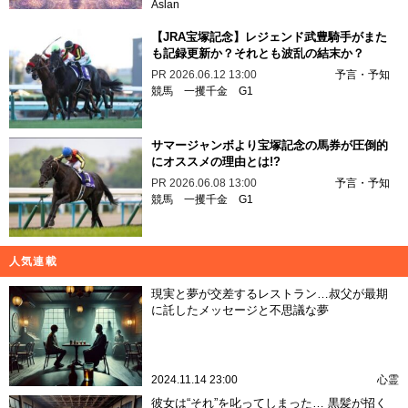
Aslan
【JRA宝塚記念】レジェンド武豊騎手がまた
も記録更新か？それとも波乱の結末か？
PR
2026.06.12 13:00
予言・予知
競馬
一攫千金
G1
サマージャンボより宝塚記念の馬券が圧倒的
にオススメの理由とは!?
PR
2026.06.08 13:00
予言・予知
競馬
一攫千金
G1
人気連載
現実と夢が交差するレストラン…叔父が最期
に託したメッセージと不思議な夢
2024.11.14 23:00
心霊
彼女は“それ”を叱ってしまった… 黒髪が招く