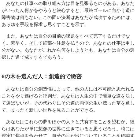
あなたの仕事への取り組み方は目を見張るものがある。あなた
がいったん何かをやろうと決心すると、最終ゴールに向かう道に
障害物は何もない。この固い決断はあなたが成功するためには、
あらゆる手段を探求し尽くすことを示す。
また、あなたは自分の目前の課題をすべて完了するだけでな
く。素早く、そして細部へ注意を払うので、あなたの仕事は申し
分がない。あなたがこれから何をしようとも、あなたは自分の選
択した道で成功するであろう。
6の木を選んだ人：創造的で緻密
あなたは自分の創造性によって、他の人には不可能と思われる
ことをやり遂げると評判だ。あなたは人生の中で簡単な道を決し
て選ばないが、その代わりにその道の両側の生い茂った草を通し
て、まったく新しい世界を見ることができる。
あなたはこれらの夢をほかの人々と共有することを望むが、彼
らはあなたが単に想像の世界に生きていると思うだろう。時には
現実に焦点を合わせて、自分の足が地についていることを確認す