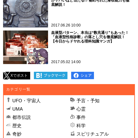
がヤバいほど当たる!? 秘められた潜在能力も徹
底解説！
2017.06.26 10:00
血液型パターン、本当は“数兆通り”もあった！
「血液型性格診断」の落とし穴を徹底解説！
【今日からドヤれる理科知識マンガ】
2017.05.02 14:00
Xでポスト
カテゴリ一覧
UFO・宇宙人
予言・予知
UMA
心霊
都市伝説
事件
歴史
科学
奇妙
スピリチュアル