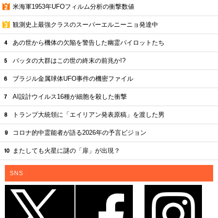
米海軍1953年UFOフィルム分析の衝撃数値
観測史上最強クラスのスーパーエルニーニョ発達中
あの世から機体の欠陥を警告した幽霊パイロットたち
バッタの大群はこの世の終末の前兆か!?
ブラジル金属球体UFO事件の機密ファイル
AI設計ウイルス16種が細胞を殺した衝撃
トランプ大統領に「エイリアン発表原稿」を渡した男
コロナ的中霊能者が語る2026年の予言ビジョン
またしても火星に謎の「扉」が出現？
SNS