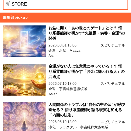
STORE
編集部pickup
お盆に開く「あの世とのゲート」とは？ 悟
り系霊能師が明かす“先祖霊・供養・金運”の
関係
2026.08.01 18:00
スピリチュアル
金運
お盆
Maaya
Aslan
金運がない人は無意識にやっている！？ 悟
り系霊能師が明かす「お金に嫌われる人」の
共通点
2026.07.10 18:00
スピリチュアル
金運
宇宙純粋意識領域
Aslan
人間関係のトラブルは“自分の中の凹”が呼び
寄せる？ 悟り系霊能師が語る現実を変える
「内面の法則」
2026.06.19 18:00
スピリチュアル
浄化
フラクタル
宇宙純粋意識領域