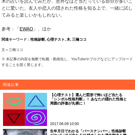
木の占いを読んでみたが、意外なほど当たっている部分が多いこ
とに驚いた。友人や恋人の隠された性格を知る上で、一緒に試し
てみると楽しいかもしれない。
参考：「
EWAO
」、ほか
関連キーワード：
性格診断
,
心理テスト
,
木
,
三橋ココ
文＝三橋ココ
※ 本記事の内容を無断で転載・動画化し、YouTubeやブログなどにアップロード
することを固く禁じます。
関連記事
【心理テスト】選んだ図形で怖いほど当たる
「シンボル性格判断」！ あなたの隠れた性格と
周囲の評価が丸裸に！
2017.06.09 10:00
生年月日でわかる「バースナンバー」性格診断