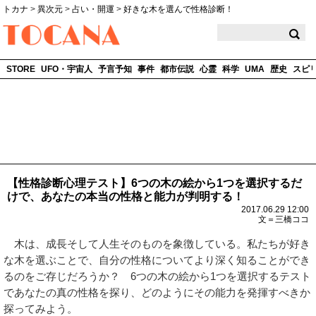
トカナ
>
異次元
>
占い・開運
>
好きな木を選んで性格診断！
TOCANA
STORE
UFO・宇宙人
予言予知
事件
都市伝説
心霊
科学
UMA
歴史
スピ
【性格診断心理テスト】6つの木の絵から1つを選択するだ
けで、あなたの本当の性格と能力が判明する！
2017.06.29 12:00
文＝三橋ココ
木は、成長そして人生そのものを象徴している。私たちが好き
な木を選ぶことで、自分の性格についてより深く知ることができ
るのをご存じだろうか？ 6つの木の絵から1つを選択するテスト
であなたの真の性格を探り、どのようにその能力を発揮すべきか
探ってみよう。