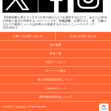
【性格診断心理テスト】6つの木の絵から1つを選択するだけで、あなたの本当
の性格と能力が判明する！のページです。
性格診断
、
心理テスト
、
木
、
三橋コ
コ
などの最新ニュースは好奇心を刺激するオカルトニュースメディア、
TOCANAで
記事へのお問い合わせ
広告のお問い合わせ
会社概要
著者一覧
月別アーカイブ
キーワード索引
個人情報保護方針について
Cookieポリシー
著作権/免責事項について
copyright ©
michi inc.
all right reserved.
TOP