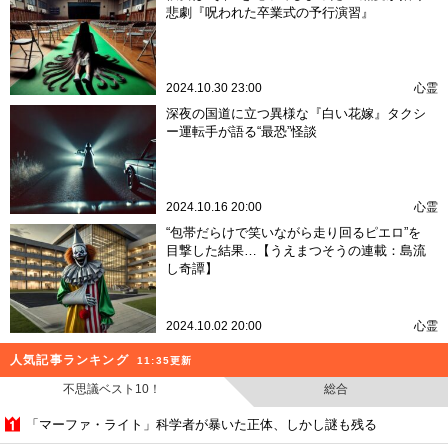
悲劇『呪われた卒業式の予行演習』
2024.10.30 23:00
心霊
深夜の国道に立つ異様な『白い花嫁』タクシ
ー運転手が語る“最恐”怪談
2024.10.16 20:00
心霊
“包帯だらけで笑いながら走り回るピエロ”を
目撃した結果…【うえまつそうの連載：島流
し奇譚】
2024.10.02 20:00
心霊
人気記事ランキング
11:35更新
不思議ベスト10！
総合
「マーファ・ライト」科学者が暴いた正体、しかし謎も残る