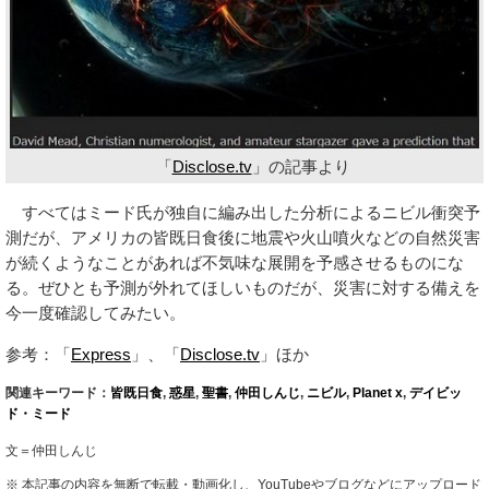
「
Disclose.tv
」の記事より
すべてはミード氏が独自に編み出した分析によるニビル衝突予
測だが、アメリカの皆既日食後に地震や火山噴火などの自然災害
が続くようなことがあれば不気味な展開を予感させるものにな
る。ぜひとも予測が外れてほしいものだが、災害に対する備えを
今一度確認してみたい。
参考：「
Express
」、「
Disclose.tv
」ほか
関連キーワード：
皆既日食
,
惑星
,
聖書
,
仲田しんじ
,
ニビル
,
Planet x
,
デイビッ
ド・ミード
文＝仲田しんじ
※ 本記事の内容を無断で転載・動画化し、YouTubeやブログなどにアップロード