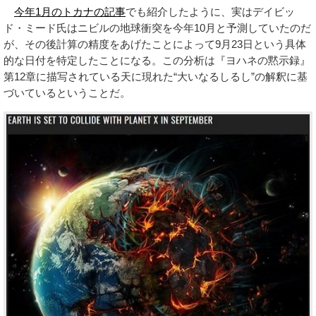
今年1月のトカナの記事
でも紹介したように、実はデイビッ
ド・ミード氏はニビルの地球衝突を今年10月と予測していたのだ
が、その後計算の精度をあげたことによって9月23日という具体
的な日付を特定したことになる。この分析は『ヨハネの黙示録』
第12章に描写されている天に現れた“大いなるしるし”の解釈に基
づいているということだ。