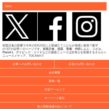
SNS
皆既日食の影響で今年の9月23日に人類滅亡？ニビルが地球に衝突？数字
の“33”が証明！のページです。
皆既日食
、
惑星
、
聖書
、
仲田しんじ
、
ニビル
、
Planet x
、
デイビッド・ミード
などの最新ニュースは好奇心を刺激するオカルト
ニュースメディア、TOCANAで
記事へのお問い合わせ
広告のお問い合わせ
会社概要
著者一覧
月別アーカイブ
キーワード索引
個人情報保護方針について