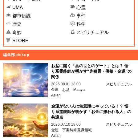
UMA
心霊
都市伝説
事件
歴史
科学
奇妙
スピリチュアル
STORE
編集部pickup
お盆に開く「あの世とのゲート」とは？ 悟
り系霊能師が明かす“先祖霊・供養・金運”の
関係
2026.08.01 18:00
スピリチュアル
金運
お盆
Maaya
Aslan
金運がない人は無意識にやっている！？ 悟
り系霊能師が明かす「お金に嫌われる人」の
共通点
2026.07.10 18:00
スピリチュアル
金運
宇宙純粋意識領域
Aslan