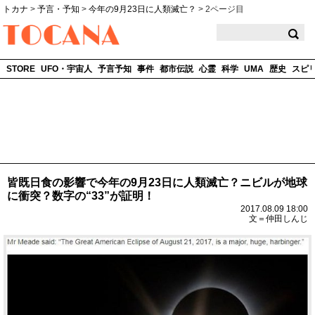
トカナ
>
予言・予知
>
今年の9月23日に人類滅亡？
>
2ページ目
TOCANA
STORE
UFO・宇宙人
予言予知
事件
都市伝説
心霊
科学
UMA
歴史
スピ
皆既日食の影響で今年の9月23日に人類滅亡？ニビルが地球
に衝突？数字の“33”が証明！
2017.08.09 18:00
文＝仲田しんじ