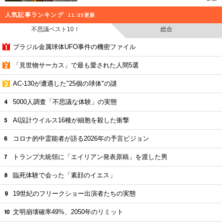
人気記事ランキング
11:35更新
不思議ベスト10！
総合
ブラジル金属球体UFO事件の機密ファイル
「見世物サーカス」で最も愛された人間5選
AC-130が遭遇した"25個の球体"の謎
5000人調査「不思議な体験」の実態
AI設計ウイルス16種が細胞を殺した衝撃
コロナ的中霊能者が語る2026年の予言ビジョン
トランプ大統領に「エイリアン発表原稿」を渡した男
臨死体験で会った「素顔のイエス」
19世紀のフリークショー出演者たちの実態
文明崩壊確率49%、2050年のリミット