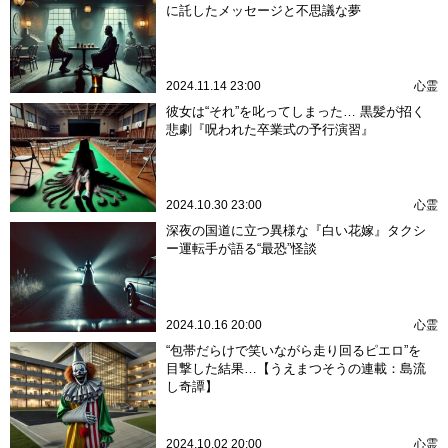
に託したメッセージと不思議な夢
2024.11.14 23:00
心霊
彼女は“それ”を叱ってしまった… 黒髪が招く
悲劇『呪われた卒業式の予行演習』
2024.10.30 23:00
心霊
深夜の国道に立つ異様な『白い花嫁』タクシ
ー運転手が語る“最恐”怪談
2024.10.16 20:00
心霊
“包帯だらけで笑いながら走り回るピエロ”を
目撃した結果…【うえまつそうの連載：島流
し奇譚】
2024.10.02 20:00
心霊