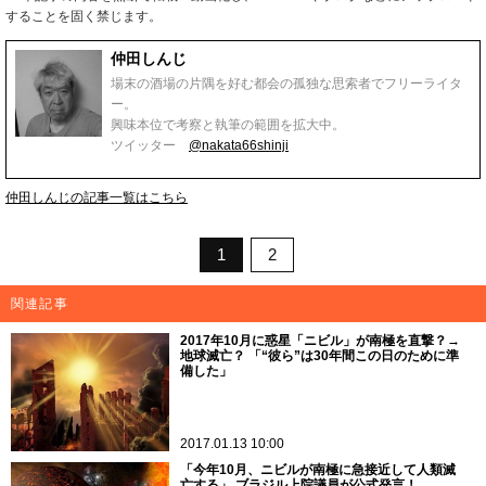
することを固く禁じます。
仲田しんじ
場末の酒場の片隅を好む都会の孤独な思索者でフリーライタ
ー。
興味本位で考察と執筆の範囲を拡大中。
ツイッター
@nakata66shinji
仲田しんじの記事一覧はこちら
1
2
関連記事
2017年10月に惑星「ニビル」が南極を直撃？→
地球滅亡？ 「“彼ら”は30年間この日のために準
備した」
2017.01.13 10:00
「今年10月、ニビルが南極に急接近して人類滅
亡する」 ブラジル上院議員が公式発言！