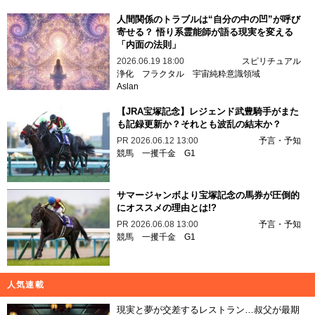
人間関係のトラブルは“自分の中の凹”が呼び
寄せる？ 悟り系霊能師が語る現実を変える
「内面の法則」
2026.06.19 18:00
スピリチュアル
浄化
フラクタル
宇宙純粋意識領域
Aslan
【JRA宝塚記念】レジェンド武豊騎手がまた
も記録更新か？それとも波乱の結末か？
PR
2026.06.12 13:00
予言・予知
競馬
一攫千金
G1
サマージャンボより宝塚記念の馬券が圧倒的
にオススメの理由とは!?
PR
2026.06.08 13:00
予言・予知
競馬
一攫千金
G1
人気連載
現実と夢が交差するレストラン…叔父が最期