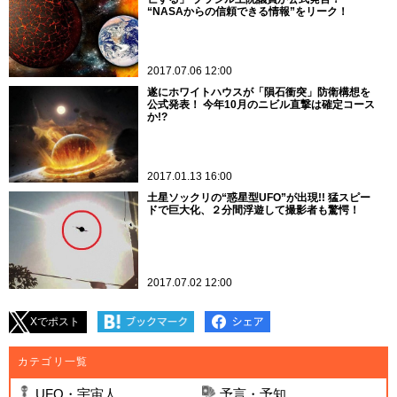
“NASAからの信頼できる情報”をリーク！
2017.07.06 12:00
遂にホワイトハウスが「隕石衝突」防衛構想を
公式発表！ 今年10月のニビル直撃は確定コース
か!?
2017.01.13 16:00
土星ソックリの“惑星型UFO”が出現!! 猛スピー
ドで巨大化、２分間浮遊して撮影者も驚愕！
2017.07.02 12:00
Xでポスト
カテゴリ一覧
UFO・宇宙人
予言・予知