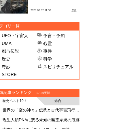
2026.08.02 11:30
歴史
テゴリ一覧
UFO・宇宙人
予言・予知
UMA
心霊
都市伝説
事件
歴史
科学
奇妙
スピリチュアル
STORE
気記事ランキング
17:35更新
歴史ベスト10！
総合
・
・
世界の「空の神々」伝承と古代宇宙飛行士説
月面の「巨大UFO群
・
・
現生人類DNAに残る未知の幽霊系統の痕跡
・
・