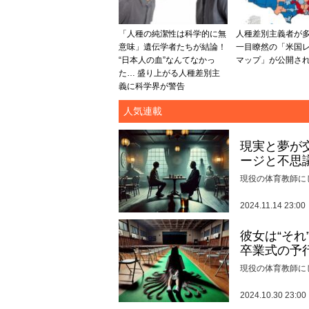
「人種の純潔性は科学的に無
人種差別主義者が
意味」遺伝学者たちが結論！
一目瞭然の「米国
“日本人の血”なんてなかっ
マップ」が公開さ
た… 盛り上がる人種差別主
義に科学界が警告
人気連載
現実と夢が
ージと不思
現役の体育教師に
2024.11.14 23:00
彼女は“そ
卒業式の予
現役の体育教師に
2024.10.30 23:00