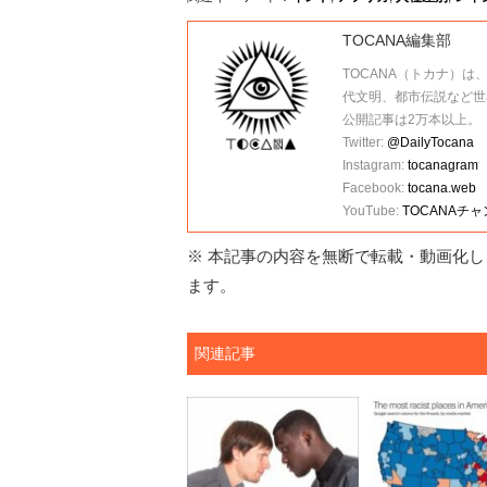
TOCANA編集部
TOCANA（トカナ）は
代文明、都市伝説など世
公開記事は2万本以上。
Twitter:
@DailyTocana
Instagram:
tocanagram
Facebook:
tocana.web
YouTube:
TOCANAチ
※ 本記事の内容を無断で転載・動画化し、
ます。
関連記事