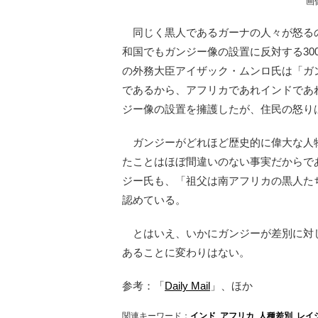
画
同じく黒人であるガーナの人々が怒るの
和国でもガンジー像の設置に反対する30
の外務大臣アイザック・ムンロ氏は「ガ
であるから、アフリカであれインドであ
ジー像の設置を擁護したが、住民の怒り
ガンジーがどれほど歴史的に偉大な人
たことはほぼ間違いのない事実だからで
ジー氏も、「祖父は南アフリカの黒人た
認めている。
とはいえ、いかにガンジーが差別に対
あることに変わりはない。
参考：「
Daily Mail
」、ほか
関連キーワード：
インド
,
アフリカ
,
人種差別
,
レイ