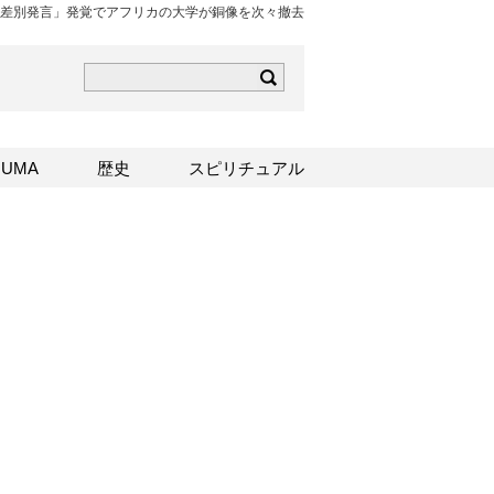
差別発言」発覚でアフリカの大学が銅像を次々撤去
ら
mはこちら
Sはこちら
UMA
歴史
スピリチュアル