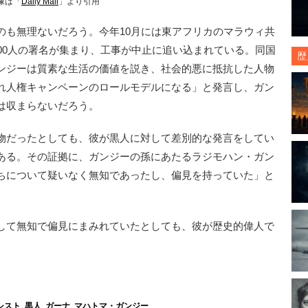
像は「
Daily Mail
」より引用
も無理ないだろう。今年10月には東アフリカのマラウィ共
00人の署名が集まり、工事が中止に追い込まれている。同国
歴
ンジーは質素な生活の価値を説き、社会的悪に抵抗した人物
れ人権キャンペーンのロールモデルになる」と発言し、ガン
は収まらないだろう。
物だったとしても、彼が黒人に対して差別的な発言をしてい
ある。その証拠に、ガンジーの孫にあたるラジモハン・ガン
ちについて疑いなく無知であったし、偏見を持っていた」と
して無知で偏見にまみれていたとしても、彼が歴史的偉人で
シスト
,
黒人
,
ガーナ
,
マハトマ・ガンジー