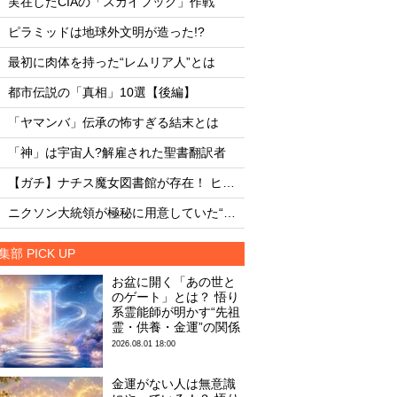
実在したCIAの「スカイフック」作戦
・
・
ピラミッドは地球外文明が造った!?
8月12日は終末の日な
・
・
最初に肉体を持った“レムリア人”とは
・
・
都市伝説の「真相」10選【後編】
UFO開示予言を外し
・
・
「ヤマンバ」伝承の怖すぎる結末とは
陰謀論を信じる人の
・
・
「神」は宇宙人?解雇された聖書翻訳者
火星に写った謎の「
・
・
【ガチ】ナチス魔女図書館が存在！ ヒムラーが収集した1万3000冊
・
・
ニクソン大統領が極秘に用意していた“宇宙飛行士の死”を告げる幻の演説
集部 PICK UP
お盆に開く「あの世と
のゲート」とは？ 悟り
系霊能師が明かす“先祖
霊・供養・金運”の関係
2026.08.01 18:00
金運がない人は無意識