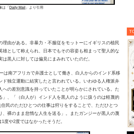
像は「
Daily Mail
」より引用
T
の理由がある。非暴力・不服従をモットーにイギリスの植民
英雄として称えられ、日本でもその容姿も相まって聖人的な
実は黒人に対しては偏見にまみれていたのだ。
ジーは南アフリカで弁護士として働き、白人からのインド系移
ンド独立運動に結実したと言われている。いわゆる人権派弁
人への差別意識を持っていたことが明らかにされている。た
る」、「（白人が）インド人を黒人のように扱うのは軽蔑的
”先住民のただひとつの仕事は狩りをすることで、ただひとつ
り、裸のまま怠惰な人生を送る」。またガンジーが黒人の蔑
たのは1度や2度ではなかったそうだ。