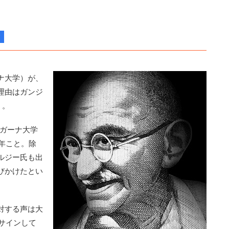
ナ大学）が、
理由はガンジ
う。
と、ガーナ大学
6年こと。除
ルジー氏も出
びかけたとい
対する声は大
にサインして