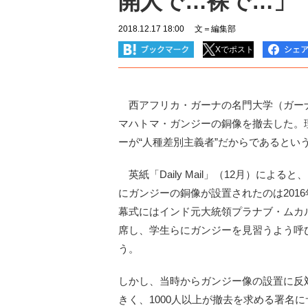
開人で…裸で…」
2018.12.17 18:00
文＝編集部
Xでポスト
西アフリカ・ガーナの名門大学（ガー
マハトマ・ガンジーの銅像を撤去した。
ーが“人種差別主義者”だからであるとい
英紙「Daily Mail」（12月）による
にガンジーの銅像が設置されたのは201
幕式にはインド元大統領プラナブ・ムカ
席し、学生らにガンジーを見習うよう呼
う。
しかし、当時からガンジー像の設置に反
きく、1000人以上が撤去を求める署名