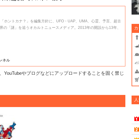
、「ホントカナ？」を編集方針に、UFO・UAP、UMA、心霊、予言、超古
界の「謎」を追うオカルトニュースメディア。2013年の開設から13年、
カ
ャンネル
YouTubeやブログなどにアップロードすることを固く禁じ
人