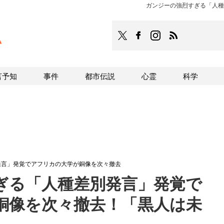
ガンジーの強烈すぎる「人種
TOCANA
TOCANAのFacebookはこち
TOCANAのinstagra
TOCANAのRS
言予知
事件
都市伝説
心霊
科学
発言」発覚でアフリカの大学が銅像を次々撤去
ぎる「人種差別発言」発覚で
銅像を次々撤去！「黒人は未