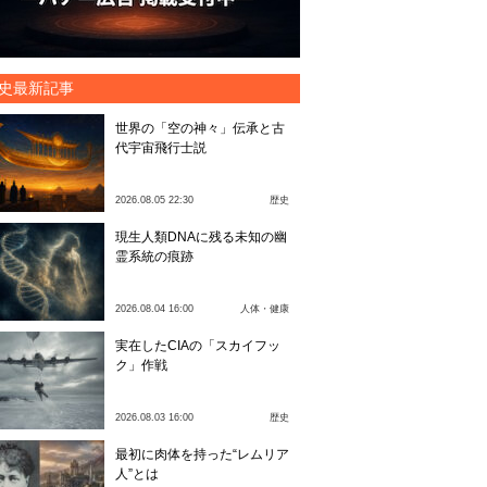
史最新記事
世界の「空の神々」伝承と古
代宇宙飛行士説
2026.08.05 22:30
歴史
現生人類DNAに残る未知の幽
霊系統の痕跡
2026.08.04 16:00
人体・健康
実在したCIAの「スカイフッ
ク」作戦
2026.08.03 16:00
歴史
最初に肉体を持った“レムリア
人”とは