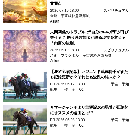
共通点
2026.07.10 18:00
スピリチュアル
金運
宇宙純粋意識領域
Aslan
人間関係のトラブルは“自分の中の凹”が呼び
寄せる？ 悟り系霊能師が語る現実を変える
「内面の法則」
2026.06.19 18:00
スピリチュアル
浄化
フラクタル
宇宙純粋意識領域
Aslan
【JRA宝塚記念】レジェンド武豊騎手がまた
も記録更新か？それとも波乱の結末か？
PR
2026.06.12 13:00
予言・予知
競馬
一攫千金
G1
サマージャンボより宝塚記念の馬券が圧倒的
にオススメの理由とは!?
PR
2026.06.08 13:00
予言・予知
競馬
一攫千金
G1