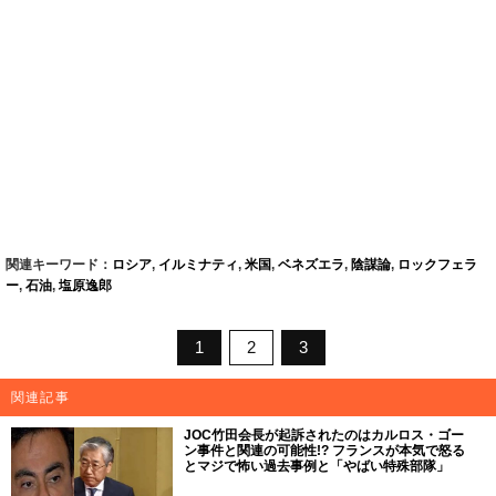
関連キーワード：
ロシア
,
イルミナティ
,
米国
,
ベネズエラ
,
陰謀論
,
ロックフェラ
ー
,
石油
,
塩原逸郎
1
2
3
関連記事
JOC竹田会長が起訴されたのはカルロス・ゴー
ン事件と関連の可能性!? フランスが本気で怒る
とマジで怖い過去事例と「やばい特殊部隊」