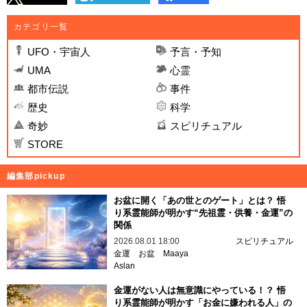
カテゴリ一覧
UFO・宇宙人
予言・予知
UMA
心霊
都市伝説
事件
歴史
科学
奇妙
スピリチュアル
STORE
編集部pickup
お盆に開く「あの世とのゲート」とは？ 悟
り系霊能師が明かす“先祖霊・供養・金運”の
関係
2026.08.01 18:00
スピリチュアル
金運
お盆
Maaya
Aslan
金運がない人は無意識にやっている！？ 悟
り系霊能師が明かす「お金に嫌われる人」の