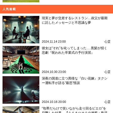
人気連載
現実と夢が交差するレストラン…叔父が最期
に託したメッセージと不思議な夢
2024.11.14 23:00
心霊
彼女は“それ”を叱ってしまった… 黒髪が招く
悲劇『呪われた卒業式の予行演習』
2024.10.30 23:00
心霊
深夜の国道に立つ異様な『白い花嫁』タクシ
ー運転手が語る“最恐”怪談
2024.10.16 20:00
心霊
“包帯だらけで笑いながら走り回るピエロ”を
目撃した結果…【うえまつそうの連載：島流