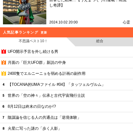
し奇譚】
2024.10.02 20:00
心霊
人気記事ランキング
更新
不思議ベスト10！
総合
UFO開示予言を外し続ける男
月面の「巨大UFO群」新説の中身
2400隻でエルニーニョを弱める計画の副作用
【TOCANA的UMAファイル #04】「タッツェルヴルム」
世界の「空の神々」伝承と古代宇宙飛行士説
8月12日は終末の日なのか!?
陰謀論を信じる人の共通点は「逆境体験」
火星に写った謎の「歩く人影」