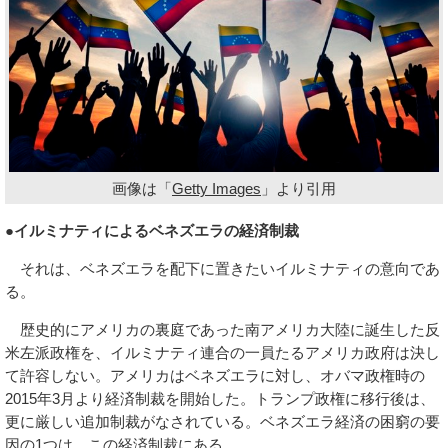
画像は「
Getty Images
」より引用
●イルミナティによるベネズエラの経済制裁
それは、ベネズエラを配下に置きたいイルミナティの意向であ
る。
歴史的にアメリカの裏庭であった南アメリカ大陸に誕生した反
米左派政権を、イルミナティ連合の一員たるアメリカ政府は決し
て許容しない。アメリカはベネズエラに対し、オバマ政権時の
2015年3月より経済制裁を開始した。トランプ政権に移行後は、
更に厳しい追加制裁がなされている。ベネズエラ経済の困窮の要
因の1つは、この経済制裁にある。