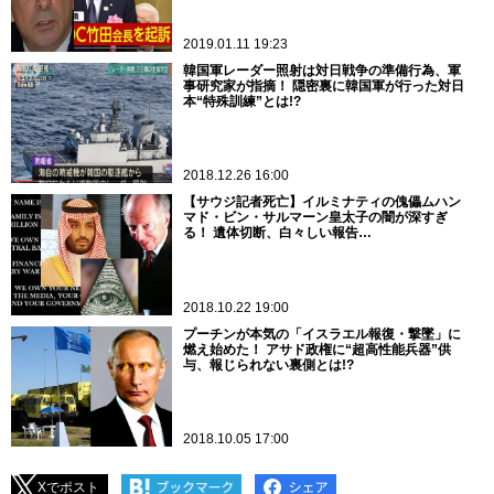
2019.01.11 19:23
韓国軍レーダー照射は対日戦争の準備行為、軍
事研究家が指摘！ 隠密裏に韓国軍が行った対日
本“特殊訓練”とは!?
2018.12.26 16:00
【サウジ記者死亡】イルミナティの傀儡ムハン
マド・ビン・サルマーン皇太子の闇が深すぎ
る！ 遺体切断、白々しい報告…
2018.10.22 19:00
プーチンが本気の「イスラエル報復・撃墜」に
燃え始めた！ アサド政権に“超高性能兵器”供
与、報じられない裏側とは!?
2018.10.05 17:00
Xでポスト