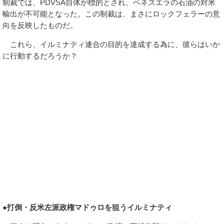
制裁では、PDVSA自体が標的とされ、ベネズエラの石油の対米
輸出が不可能となった。この制裁は、まさにロックフェラーの意
向を反映したものだ。
これら、イルミナティ連合の目的を達成する為に、彼らはいか
に行動するだろうか？
●打倒・反米左派政権マドゥロを狙うイルミナティ