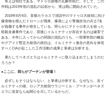
答えは明白である。マドゥロ政権の瓦解作戦だ。そして、この
作戦は2019年初の混乱の以前から、実は既に開始されていた。
2018年8月4日、首都カラカスで演説中のマドゥロ大統領に向け
爆発物を積んだドローンが飛来、爆発により警備担当の兵士7名
が負傷する事件が発生している。明らかにマドゥロ本人を狙った
暗殺未遂事件であり、背後にイルミナティが存在するのは確実で
ある。今年に入ってからの同国の混乱のうち、一部軍幹部の離反
やグアイド暫定大統領の就任は、イルミナティ連合の意向を体現
すべくCIAが起こした工作活動の成果と筆者は分析する。
果たしてベネズエラはイルミナティに取り込まれてしまうのだ
ろうか？
●ここに、我らがプーチンが登場！
必ずしもそうはならない、と筆者は分析する。なぜなら、反イ
ルミナティの雄、ロシア大統領ウラジーミル・プーチンがベネズ
エラに並並ならぬ関心を示しているからだ。