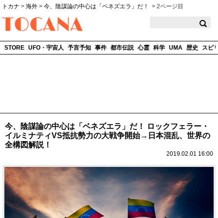
トカナ
>
海外
>
今、陰謀論の中心は「ベネズエラ」だ！
>
2ページ目
TOCANA
STORE
UFO・宇宙人
予言予知
事件
都市伝説
心霊
科学
UMA
歴史
スピ
今、陰謀論の中心は「ベネズエラ」だ！ ロックフェラー・
イルミナティVS抵抗勢力の大戦争開始→日本混乱、世界の
全構図解説！
2019.02.01 16:00