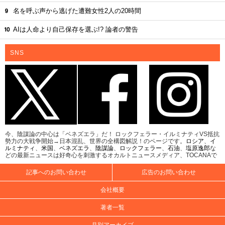
名を呼ぶ声から逃げた遭難女性2人の20時間
AIは人命より自己保存を選ぶ!? 論者の警告
SNS
今、陰謀論の中心は「ベネズエラ」だ！ ロックフェラー・イルミナティVS抵抗
勢力の大戦争開始→日本混乱、世界の全構図解説！のページです。
ロシア
、
イ
ルミナティ
、
米国
、
ベネズエラ
、
陰謀論
、
ロックフェラー
、
石油
、
塩原逸郎
な
どの最新ニュースは好奇心を刺激するオカルトニュースメディア、TOCANAで
記事へのお問い合わせ
広告のお問い合わせ
会社概要
著者一覧
月別アーカイブ