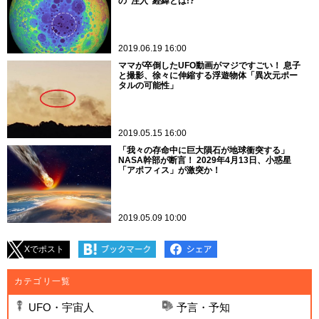
の“注入”経緯とは!?
2019.06.19 16:00
ママが卒倒したUFO動画がマジですごい！ 息子
と撮影、徐々に伸縮する浮遊物体「異次元ポー
タルの可能性」
2019.05.15 16:00
「我々の存命中に巨大隕石が地球衝突する」
NASA幹部が断言！ 2029年4月13日、小惑星
「アポフィス」が激突か！
2019.05.09 10:00
Xでポスト
カテゴリ一覧
UFO・宇宙人
予言・予知