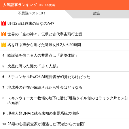
人気記事ランキング
05:35更新
不思議ベスト10！
総合
8月12日は終末の日なのか!?
世界の「空の神々」伝承と古代宇宙飛行士説
名を呼ぶ声から逃げた遭難女性2人の20時間
陰謀論を信じる人の共通点は「逆境体験」
火星に写った謎の「歩く人影」
大手コンサルPwCのAI報告書が幻覚だらけだった
地球外の存在が確認されたら社会はどうなる
スキンウォーカー牧場の地下に潜む“耐熱タイル似のセラミック片と未知
の元素”
現生人類DNAに残る未知の幽霊系統の痕跡
23歳の心霊調査家が遭遇した“死者からの合図”