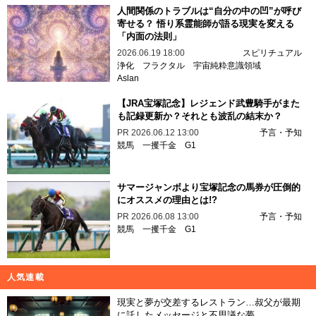
人間関係のトラブルは“自分の中の凹”が呼び
寄せる？ 悟り系霊能師が語る現実を変える
「内面の法則」
2026.06.19 18:00
スピリチュアル
浄化
フラクタル
宇宙純粋意識領域
Aslan
【JRA宝塚記念】レジェンド武豊騎手がまた
も記録更新か？それとも波乱の結末か？
PR
2026.06.12 13:00
予言・予知
競馬
一攫千金
G1
サマージャンボより宝塚記念の馬券が圧倒的
にオススメの理由とは!?
PR
2026.06.08 13:00
予言・予知
競馬
一攫千金
G1
人気連載
現実と夢が交差するレストラン…叔父が最期
に託したメッセージと不思議な夢