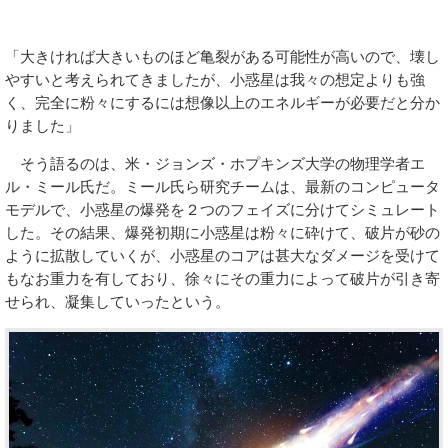
「大きければ大きいものほど亀裂がある可能性が高いので、壊し
やすいと考えられてきましたが、小惑星は我々の想定よりも強
く、完全に粉々にするには想像以上のエネルギーが必要だと分か
りました」
そう語るのは、米・ジョンズ・ホプキンズ大学の物理学者エ
ル・ミール氏だ。ミール氏ら研究チームは、最新のコンピュータ
モデルで、小惑星の爆発を２つのフェイズに分けてシミュレート
した。その結果、爆発初期に小惑星は粉々に砕けて、破片が砂の
ように拡散していくが、小惑星のコアは甚大なダメージを受けて
もなお重力を有しており、徐々にその重力によって破片が引き寄
せられ、凝集していったという。