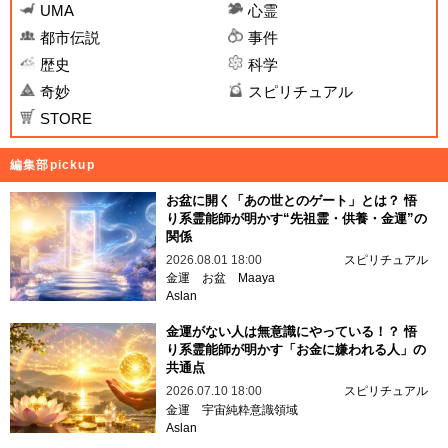
UMA
心霊
都市伝説
事件
歴史
科学
奇妙
スピリチュアル
STORE
編集部pickup
お盆に開く「あの世とのゲート」とは？ 悟
り系霊能師が明かす“先祖霊・供養・金運”の
関係
2026.08.01 18:00
スピリチュアル
金運
お盆
Maaya
Aslan
金運がない人は無意識にやっている！？ 悟
り系霊能師が明かす「お金に嫌われる人」の
共通点
2026.07.10 18:00
スピリチュアル
金運
宇宙純粋意識領域
Aslan