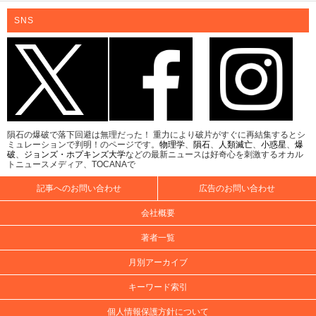
SNS
隕石の爆破で落下回避は無理だった！ 重力により破片がすぐに再結集するとシ
ミュレーションで判明！のページです。
物理学
、
隕石
、
人類滅亡
、
小惑星
、
爆
破
、
ジョンズ・ホプキンズ大学
などの最新ニュースは好奇心を刺激するオカル
トニュースメディア、TOCANAで
記事へのお問い合わせ
広告のお問い合わせ
会社概要
著者一覧
月別アーカイブ
キーワード索引
個人情報保護方針について