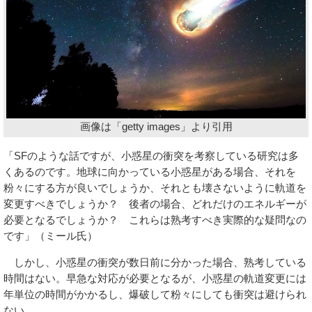
画像は「getty images」より引用
「SFのような話ですが、小惑星の衝突を考察している研究は多
くあるのです。地球に向かっている小惑星がある場合、それを
粉々にする方が良いでしょうか、それとも壊さないように軌道を
変更すべきでしょうか？ 後者の場合、どれだけのエネルギーが
必要となるでしょうか？ これらは熟考すべき実際的な疑問なの
です」（ミール氏）
しかし、小惑星の衝突が数日前に分かった場合、熟考している
時間はない。早急な対応が必要となるが、小惑星の軌道変更には
年単位の時間がかかるし、爆破して粉々にしても衝突は避けられ
ない……。