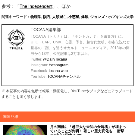
参考：「
The Independent
」、ほか
関連キーワード：
物理学
,
隕石
,
人類滅亡
,
小惑星
,
爆破
,
ジョンズ・ホプキンズ大学
TOCANA編集部
TOCANA（トカナ）は、「ホントカナ？」を編集方針に、
UFO・UAP、UMA、心霊、予言、超古代文明、都市伝説など
世界の「謎」を追うオカルトニュースメディア。2013年の開
設から13年、公開記事は2万本以上。
Twitter:
@DailyTocana
Instagram:
tocanagram
Facebook:
tocana.web
YouTube:
TOCANAチャンネル
※ 本記事の内容を無断で転載・動画化し、YouTubeやブログなどにアップロード
することを固く禁じます。
関連記事
月の南極に「超巨大な未知の金属塊」が埋まっ
ていることが判明！ 著しい重力変化も… 衝撃