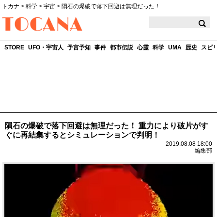
トカナ
>
科学
>
宇宙
>
隕石の爆破で落下回避は無理だった！
TOCANA
STORE
UFO・宇宙人
予言予知
事件
都市伝説
心霊
科学
UMA
歴史
スピ
隕石の爆破で落下回避は無理だった！ 重力により破片がす
ぐに再結集するとシミュレーションで判明！
2019.08.08 18:00
編集部