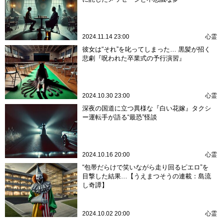
2024.11.14 23:00
心霊
彼女は“それ”を叱ってしまった… 黒髪が招く
悲劇『呪われた卒業式の予行演習』
2024.10.30 23:00
心霊
深夜の国道に立つ異様な『白い花嫁』タクシ
ー運転手が語る“最恐”怪談
2024.10.16 20:00
心霊
“包帯だらけで笑いながら走り回るピエロ”を
目撃した結果…【うえまつそうの連載：島流
し奇譚】
2024.10.02 20:00
心霊