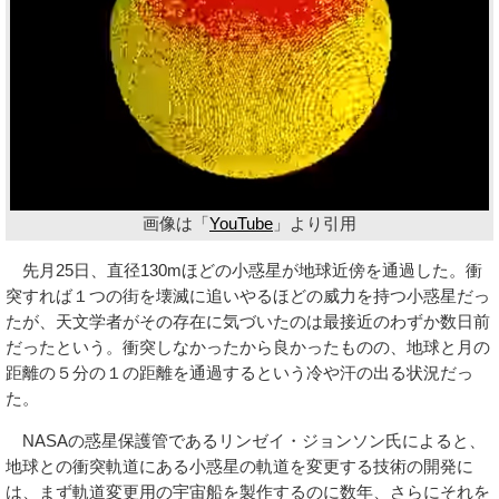
画像は「
YouTube
」より引用
先月25日、直径130mほどの小惑星が地球近傍を通過した。衝
突すれば１つの街を壊滅に追いやるほどの威力を持つ小惑星だっ
たが、天文学者がその存在に気づいたのは最接近のわずか数日前
だったという。衝突しなかったから良かったものの、地球と月の
距離の５分の１の距離を通過するという冷や汗の出る状況だっ
た。
NASAの惑星保護管であるリンゼイ・ジョンソン氏によると、
地球との衝突軌道にある小惑星の軌道を変更する技術の開発に
は、まず軌道変更用の宇宙船を製作するのに数年、さらにそれを