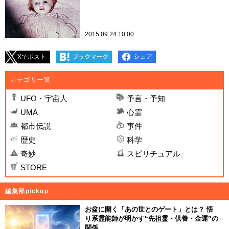
2015.09.24 10:00
Xでポスト
カテゴリ一覧
UFO・宇宙人
予言・予知
UMA
心霊
都市伝説
事件
歴史
科学
奇妙
スピリチュアル
STORE
編集部pickup
お盆に開く「あの世とのゲート」とは？ 悟
り系霊能師が明かす“先祖霊・供養・金運”の
関係