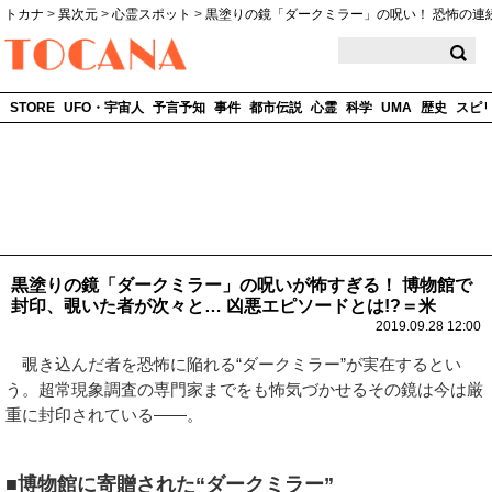
トカナ
>
異次元
>
心霊スポット
>
黒塗りの鏡「ダークミラー」の呪い！ 恐怖の連
TOCANA
STORE
UFO・宇宙人
予言予知
事件
都市伝説
心霊
科学
UMA
歴史
スピ
黒塗りの鏡「ダークミラー」の呪いが怖すぎる！ 博物館で
封印、覗いた者が次々と… 凶悪エピソードとは!?＝米
2019.09.28 12:00
覗き込んだ者を恐怖に陥れる“ダークミラー”が実在するとい
う。超常現象調査の専門家までをも怖気づかせるその鏡は今は厳
重に封印されている――。
■博物館に寄贈された“ダークミラー”