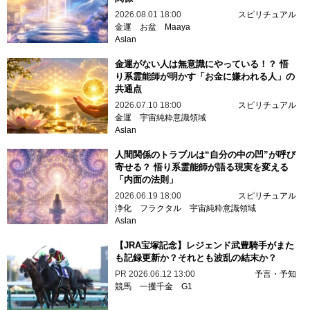
2026.08.01 18:00
スピリチュアル
金運
お盆
Maaya
Aslan
金運がない人は無意識にやっている！？ 悟
り系霊能師が明かす「お金に嫌われる人」の
共通点
2026.07.10 18:00
スピリチュアル
金運
宇宙純粋意識領域
Aslan
人間関係のトラブルは“自分の中の凹”が呼び
寄せる？ 悟り系霊能師が語る現実を変える
「内面の法則」
2026.06.19 18:00
スピリチュアル
浄化
フラクタル
宇宙純粋意識領域
Aslan
【JRA宝塚記念】レジェンド武豊騎手がまた
も記録更新か？それとも波乱の結末か？
PR
2026.06.12 13:00
予言・予知
競馬
一攫千金
G1