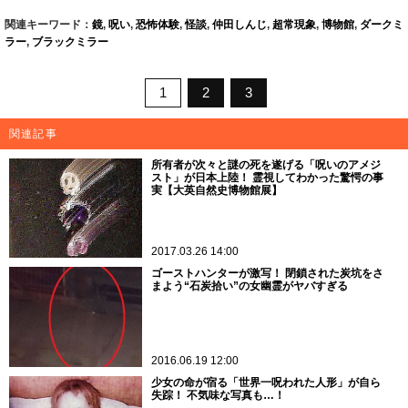
関連キーワード：
鏡
,
呪い
,
恐怖体験
,
怪談
,
仲田しんじ
,
超常現象
,
博物館
,
ダークミ
ラー
,
ブラックミラー
1
2
3
関連記事
所有者が次々と謎の死を遂げる「呪いのアメジ
スト」が日本上陸！ 霊視してわかった驚愕の事
実【大英自然史博物館展】
2017.03.26 14:00
ゴーストハンターが激写！ 閉鎖された炭坑をさ
まよう“石炭拾い”の女幽霊がヤバすぎる
2016.06.19 12:00
少女の命が宿る「世界一呪われた人形」が自ら
失踪！ 不気味な写真も…！