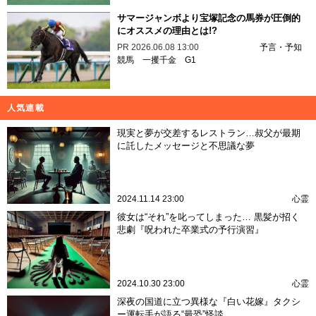
サマージャンボより宝塚記念の馬券が圧倒的
にオススメの理由とは!?
PR
2026.06.08 13:00
予言・予知
競馬
一攫千金
G1
人気連載
現実と夢が交差するレストラン…叔父が最期
に託したメッセージと不思議な夢
2024.11.14 23:00
心霊
彼女は“それ”を叱ってしまった… 黒髪が招く
悲劇『呪われた卒業式の予行演習』
2024.10.30 23:00
心霊
深夜の国道に立つ異様な『白い花嫁』タクシ
ー運転手が語る“最恐”怪談