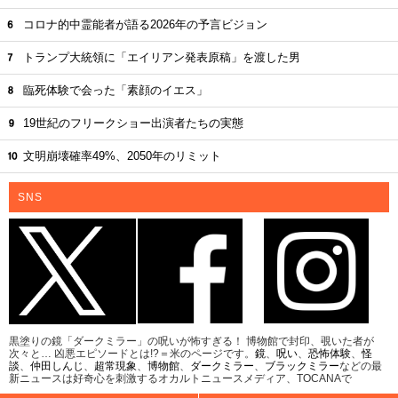
コロナ的中霊能者が語る2026年の予言ビジョン
トランプ大統領に「エイリアン発表原稿」を渡した男
臨死体験で会った「素顔のイエス」
19世紀のフリークショー出演者たちの実態
文明崩壊確率49%、2050年のリミット
SNS
黒塗りの鏡「ダークミラー」の呪いが怖すぎる！ 博物館で封印、覗いた者が
次々と… 凶悪エピソードとは!?＝米のページです。
鏡
、
呪い
、
恐怖体験
、
怪
談
、
仲田しんじ
、
超常現象
、
博物館
、
ダークミラー
、
ブラックミラー
などの最
新ニュースは好奇心を刺激するオカルトニュースメディア、TOCANAで