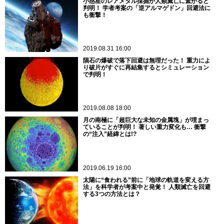
小惑星のレアメタル採掘が人類滅亡に繋がると
判明！ 学者考案の「逆アルマゲドン」回避法に
も衝撃！
2019.08.31 16:00
隕石の爆破で落下回避は無理だった！ 重力によ
り破片がすぐに再結集するとシミュレーション
で判明！
2019.08.08 18:00
月の南極に「超巨大な未知の金属塊」が埋まっ
ていることが判明！ 著しい重力変化も… 衝撃
の“注入”経緯とは!?
2019.06.19 16:00
太陽に“食われる”前に「地球の軌道を変える方
法」を科学者が考案中と発覚！ 人類滅亡を回避
する3つの方法とは？