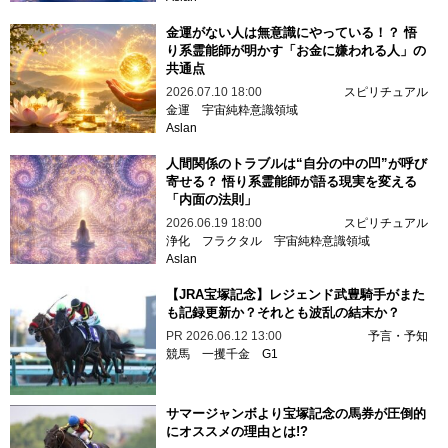
金運がない人は無意識にやっている！？ 悟
り系霊能師が明かす「お金に嫌われる人」の
共通点
2026.07.10 18:00
スピリチュアル
金運
宇宙純粋意識領域
Aslan
人間関係のトラブルは“自分の中の凹”が呼び
寄せる？ 悟り系霊能師が語る現実を変える
「内面の法則」
2026.06.19 18:00
スピリチュアル
浄化
フラクタル
宇宙純粋意識領域
Aslan
【JRA宝塚記念】レジェンド武豊騎手がまた
も記録更新か？それとも波乱の結末か？
PR
2026.06.12 13:00
予言・予知
競馬
一攫千金
G1
サマージャンボより宝塚記念の馬券が圧倒的
にオススメの理由とは!?