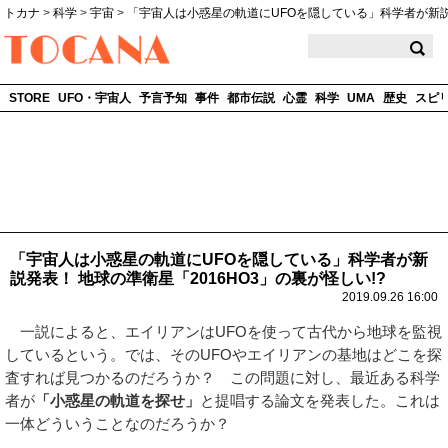
トカナ
>
科学
>
宇宙
>
「宇宙人は小惑星の軌道にUFOを隠している」科学者が新
TOCANA
STORE
UFO・宇宙人
予言予知
事件
都市伝説
心霊
科学
UMA
歴史
スピ
「宇宙人は小惑星の軌道にUFOを隠している」科学者が新
説発表！ 地球の準衛星「2016HO3」の裏が怪しい!?
2019.09.26 16:00
一説によると、エイリアンはUFOを使って古代から地球を監視
しているという。では、そのUFOやエイリアンの基地はどこを探
査すれば見つかるのだろうか？ この問題に対し、最近ある科学
者が
「小惑星の軌道を探せ」
と提唱する論文を発表した。これは
一体どういうことなのだろうか？