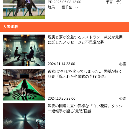
PR
2026.06.08 13:00
予言・予知
競馬
一攫千金
G1
人気連載
現実と夢が交差するレストラン…叔父が最期
に託したメッセージと不思議な夢
2024.11.14 23:00
心霊
彼女は“それ”を叱ってしまった… 黒髪が招く
悲劇『呪われた卒業式の予行演習』
2024.10.30 23:00
心霊
深夜の国道に立つ異様な『白い花嫁』タクシ
ー運転手が語る“最恐”怪談