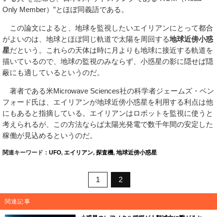
Only Member）”とほぼ同義語である。
この論文によると、地球を監視したいエイリアンにとって都合
がよいのは、地球とほぼ同じ軌道で太陽を周回する
地球近傍小惑
星
だという。これらの天体は時に月よりも地球に接近する軌道を
描いているので、地球の監視のみならず、小惑星の影に隠せば隠
蔽にも適しているというのだ。
著者である米Microwave Sciences社の科学者ジェームズ・ベン
フォード氏は、エイリアンが地球近傍小惑星を利用する利点は他
にもあると指摘している。エイリアンはロボットを監視に使うと
考えられるが、この方法ならば太陽光発電で数千年間の安定した
稼働が見込めるというのだ。
関連キーワード：
UFO
,
エイリアン
,
探査機
,
地球近傍小惑星
1
2
関連記事