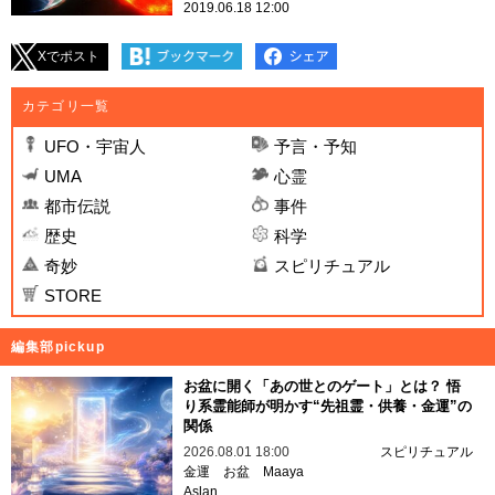
2019.06.18 12:00
Xでポスト
カテゴリ一覧
UFO・宇宙人
予言・予知
UMA
心霊
都市伝説
事件
歴史
科学
奇妙
スピリチュアル
STORE
編集部pickup
お盆に開く「あの世とのゲート」とは？ 悟
り系霊能師が明かす“先祖霊・供養・金運”の
関係
2026.08.01 18:00
スピリチュアル
金運
お盆
Maaya
Aslan