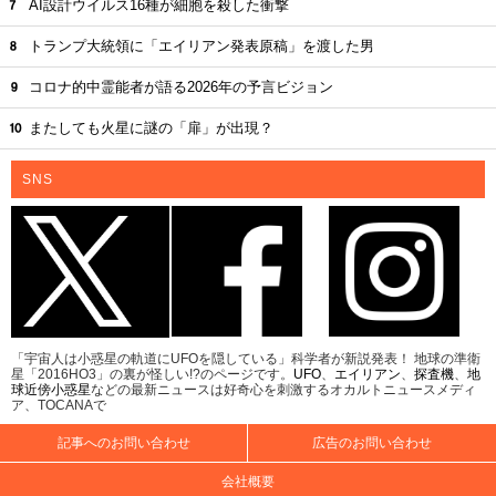
AI設計ウイルス16種が細胞を殺した衝撃
トランプ大統領に「エイリアン発表原稿」を渡した男
コロナ的中霊能者が語る2026年の予言ビジョン
またしても火星に謎の「扉」が出現？
SNS
「宇宙人は小惑星の軌道にUFOを隠している」科学者が新説発表！ 地球の準衛
星「2016HO3」の裏が怪しい!?のページです。
UFO
、
エイリアン
、
探査機
、
地
球近傍小惑星
などの最新ニュースは好奇心を刺激するオカルトニュースメディ
ア、TOCANAで
記事へのお問い合わせ
広告のお問い合わせ
会社概要