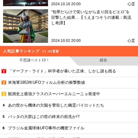
2024.10.16 20:00
心霊
“包帯だらけで笑いながら走り回るピエロ”を
目撃した結果…【うえまつそうの連載：島流
し奇譚】
2024.10.02 20:00
心霊
人気記事ランキング
11:35更新
不思議ベスト10！
総合
「マーファ・ライト」科学者が暴いた正体、しかし謎も残る
米海軍1953年UFOフィルム分析の衝撃数値
観測史上最強クラスのスーパーエルニーニョ発達中
あの世から機体の欠陥を警告した幽霊パイロットたち
バッタの大群はこの世の終末の前兆か!?
ブラジル金属球体UFO事件の機密ファイル