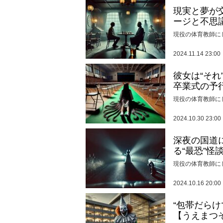
現実と夢が
ージと不思
現役の体育教師に
2024.11.14 23:00
彼女は“そ
卒業式の予
現役の体育教師に
2024.10.30 23:00
深夜の国道
る“最恐”怪
現役の体育教師に
2024.10.16 20:00
“包帯だら
【うえまつ