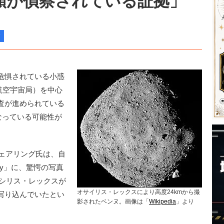
類が偵察されている証拠」
危惧されている小惑
航空宇宙局）を中心
査が進められている
なっている可能性が
ェアリング氏は、自
aily」に、驚愕の写真
オシリス・レックスが
オサイリス・レックスにより高度24kmから撮
写り込んでいたとい
影されたベンヌ。画像は「
Wikipedia
」より