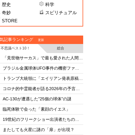
歴史
科学
奇妙
スピリチュアル
STORE
気記事ランキング
更新
不思議ベスト10！
総合
・
・
「見世物サーカス」で最も愛された人間5選
・
・
ブラジル金属球体UFO事件の機密ファイル
・
・
トランプ大統領に「エイリアン発表原稿」を渡した男
・
・
コロナ的中霊能者が語る2026年の予言ビジョン
・
・
AC-130が遭遇した"25個の球体"の謎
AC-130が遭遇した"
・
・
臨死体験で会った「素顔のイエス」
臨死体験で会った「
・
・
19世紀のフリークショー出演者たちの実態
・
・
またしても火星に謎の「扉」が出現？
またしても火星に謎