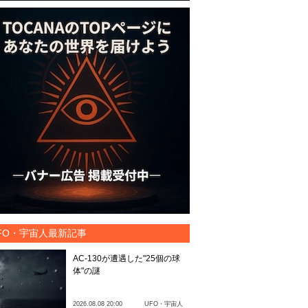
FO・宇宙人最新記事
AC-130が遭遇した"25個の球
体"の謎
2026.08.08 20:00
UFO・宇宙人