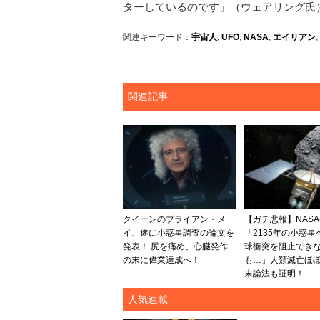
ターしているのです」（ウェアリング氏
関連キーワード：
宇宙人
,
UFO
,
NASA
,
エイリアン
,
関連記事
クイーンのブライアン・メ
【ガチ悲報】NAS
イ、遂に小惑星調査の論文を
「2135年の小惑星
発表！ 尻を痛め、心臓発作
球衝突を阻止でき
の末に偉業達成へ！
も…」人類滅亡ほぼ確
末論法も証明！
人気連載