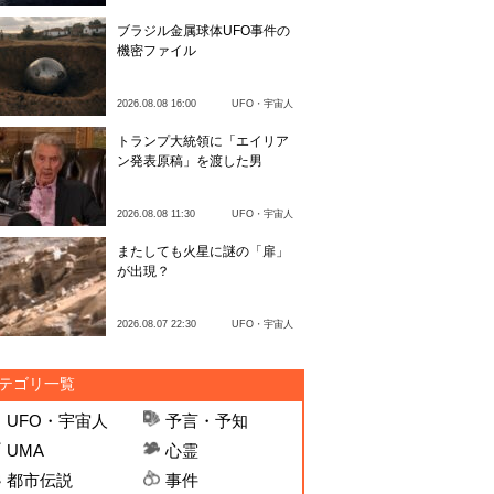
ブラジル金属球体UFO事件の
機密ファイル
2026.08.08 16:00
UFO・宇宙人
トランプ大統領に「エイリア
ン発表原稿」を渡した男
2026.08.08 11:30
UFO・宇宙人
またしても火星に謎の「扉」
が出現？
2026.08.07 22:30
UFO・宇宙人
テゴリ一覧
UFO・宇宙人
予言・予知
UMA
心霊
都市伝説
事件