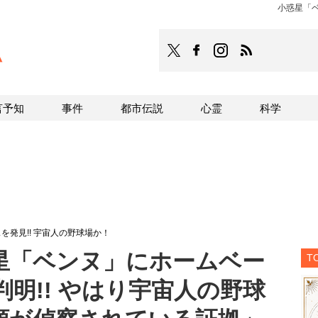
小惑星「ベ
TOCANA
TOCANAのFacebookはこち
TOCANAのinstagra
TOCANAのRS
言予知
事件
都市伝説
心霊
科学
発見!! 宇宙人の野球場か！
星「ベンヌ」にホームベー
T
明!! やはり宇宙人の野球