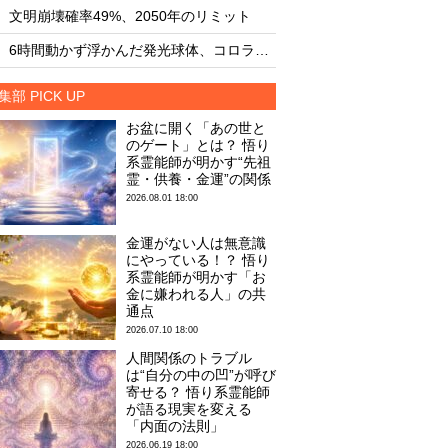
・
・
文明崩壊確率49%、2050年のリミット
文明崩壊確率49%、2
・
・
6時間動かず浮かんだ発光球体、コロラド上空の謎
集部 PICK UP
お盆に開く「あの世と
のゲート」とは？ 悟り
系霊能師が明かす“先祖
霊・供養・金運”の関係
2026.08.01 18:00
金運がない人は無意識
にやっている！？ 悟り
系霊能師が明かす「お
金に嫌われる人」の共
通点
2026.07.10 18:00
人間関係のトラブル
は“自分の中の凹”が呼び
寄せる？ 悟り系霊能師
が語る現実を変える
「内面の法則」
2026.06.19 18:00