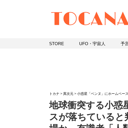
STORE
UFO・宇宙人
予
トカナ
>
異次元
>
小惑星「ベンヌ」にホームベースを
地球衝突する小惑
スが落ちていると判