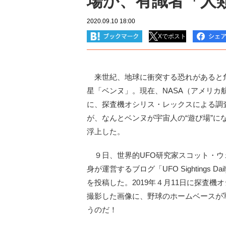
場か、有識者「人
2020.09.10 18:00
Xでポスト
来世紀、地球に衝突する恐れがあると
星「ベンヌ」。現在、NASA（アメリカ
に、探査機オシリス・レックスによる調
が、なんとベンヌが宇宙人の“遊び場”に
浮上した。
９日、世界的UFO研究家スコット・ウ
身が運営するブログ「UFO Sightings D
を投稿した。2019年４月11日に探査機
撮影した画像に、野球のホームベースが
うのだ！