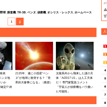
）
野球
,
探査機
,
TR-3B
,
ベンヌ
,
偵察機
,
オシリス・レックス
,
ホームベース
1
2
人
A発表
2135年、遂に小惑星“ベン
太陽系外から飛来した謎の天
ベンヌ地
ヌ”が地球に衝突する？「世
体「A/2017 U1」は人工天体
ないか
界的大惨事になる」（教授）
だ！ 専門家緊急コメント
定!? 終
「宇宙人が偵察機をバラ撒い
た可能性」