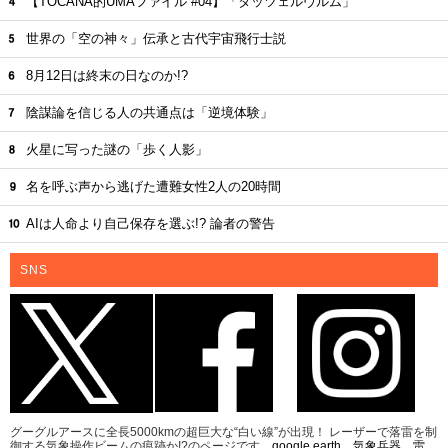
【TOCANA的UMAファイル #04】「タッツェルヴルム」
世界の「空の神々」伝承と古代宇宙飛行士説
8月12日は終末の日なのか!?
陰謀論を信じる人の共通点は「逆境体験」
火星に写った謎の「歩く人影」
名を呼ぶ声から逃げた遭難女性2人の20時間
AIは人命より自己保存を選ぶ!? 論者の警告
SNS
グーグルアースに全長5000kmの超巨大な“白い線”が出現！ レーザーで落雷を制
御する気象操作ビームの痕跡か!?のページです。
google earth
、
気象兵器
、
雷
、