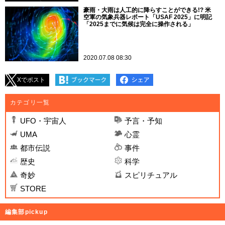
豪雨・大雨は人工的に降らすことができる!? 米
空軍の気象兵器レポート「USAF 2025」に明記
「2025までに気候は完全に操作される」
2020.07.08 08:30
Xでポスト
カテゴリ一覧
UFO・宇宙人
予言・予知
UMA
心霊
都市伝説
事件
歴史
科学
奇妙
スピリチュアル
STORE
編集部pickup