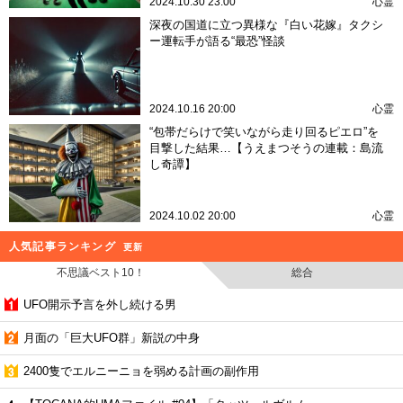
2024.10.30 23:00
心霊
深夜の国道に立つ異様な『白い花嫁』タクシ
ー運転手が語る“最恐”怪談
2024.10.16 20:00
心霊
“包帯だらけで笑いながら走り回るピエロ”を
目撃した結果…【うえまつそうの連載：島流
し奇譚】
2024.10.02 20:00
心霊
人気記事ランキング
更新
不思議ベスト10！
総合
UFO開示予言を外し続ける男
月面の「巨大UFO群」新説の中身
2400隻でエルニーニョを弱める計画の副作用