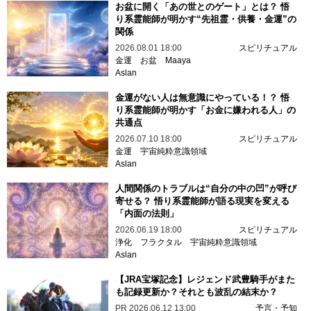
お盆に開く「あの世とのゲート」とは？ 悟
り系霊能師が明かす“先祖霊・供養・金運”の
関係
2026.08.01 18:00
スピリチュアル
金運
お盆
Maaya
Aslan
金運がない人は無意識にやっている！？ 悟
り系霊能師が明かす「お金に嫌われる人」の
共通点
2026.07.10 18:00
スピリチュアル
金運
宇宙純粋意識領域
Aslan
人間関係のトラブルは“自分の中の凹”が呼び
寄せる？ 悟り系霊能師が語る現実を変える
「内面の法則」
2026.06.19 18:00
スピリチュアル
浄化
フラクタル
宇宙純粋意識領域
Aslan
【JRA宝塚記念】レジェンド武豊騎手がまた
も記録更新か？それとも波乱の結末か？
PR
2026.06.12 13:00
予言・予知