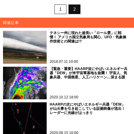
1
2
関連記事
テネシー州に現れた超長い「ロール雲」に戦
慄！ アメリカ国立気象局も関心、UFO・気象操
作技術との関連は!?
2018.07.11 10:00
【緊急・重要】HAARP並にやばいエネルギー兵
器「DEW」が米宇宙軍基地を急襲！ 宇宙人、気
象兵器、中国衛星、人工ハリケーン…深まる謎
2020.10.12 18:00
HAARPの次にやばいエネルギー兵器「DEW」
が山火事を引き起こしている証拠映像が流出！
レーダーに光線がはっきり
2020.09.15 10:00