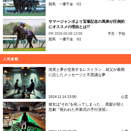
競馬
一攫千金
G1
サマージャンボより宝塚記念の馬券が圧倒的
にオススメの理由とは!?
PR
2026.06.08 13:00
予言・予知
競馬
一攫千金
G1
人気連載
現実と夢が交差するレストラン…叔父が最期
に託したメッセージと不思議な夢
2024.11.14 23:00
心霊
彼女は“それ”を叱ってしまった… 黒髪が招く
悲劇『呪われた卒業式の予行演習』