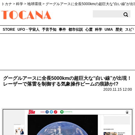
トカナ
>
科学
>
地球環境
>
グーグルアースに全長5000kmの超巨大な“白い線”が出
TOCANA
STORE
UFO・宇宙人
予言予知
事件
都市伝説
心霊
科学
UMA
歴史
スピ
グーグルアースに全長5000kmの超巨大な“白い線”が出現！
レーザーで落雷を制御する気象操作ビームの痕跡か!?
2020.11.15 12:00