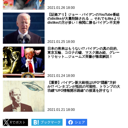
2021.01.26 18:00
【証拠アリ】ジョー・バイデンのYouTube番組
のdislikeが大量削除される → それでもlikeより
dislikeの方が多い！検閲に勝るバイデン不支持
2021.01.25 18:00
日本の将来はもうない!? バイデンの真の目的、
東京五輪、コロナの嘘、マスク踏み絵、グレー
トリセット…ジェームズ斉藤が徹底解説！
2021.01.24 18:00
【重要】バイデン新大統領はUFO“隠蔽”方針
か!? ペンタゴンが抵抗の可能性、トランプの大
功績“UFO情報開示路線”の後退を許すな！
2021.01.21 18:00
Xでポスト