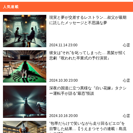
人気連載
現実と夢が交差するレストラン…叔父が最期
に託したメッセージと不思議な夢
2024.11.14 23:00
心霊
彼女は“それ”を叱ってしまった… 黒髪が招く
悲劇『呪われた卒業式の予行演習』
2024.10.30 23:00
心霊
深夜の国道に立つ異様な『白い花嫁』タクシ
ー運転手が語る“最恐”怪談
2024.10.16 20:00
心霊
“包帯だらけで笑いながら走り回るピエロ”を
目撃した結果…【うえまつそうの連載：島流