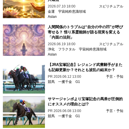
2026.07.10 18:00
スピリチュアル
金運
宇宙純粋意識領域
Aslan
人間関係のトラブルは“自分の中の凹”が呼び
寄せる？ 悟り系霊能師が語る現実を変える
「内面の法則」
2026.06.19 18:00
スピリチュアル
浄化
フラクタル
宇宙純粋意識領域
Aslan
【JRA宝塚記念】レジェンド武豊騎手がまた
も記録更新か？それとも波乱の結末か？
PR
2026.06.12 13:00
予言・予知
競馬
一攫千金
G1
サマージャンボより宝塚記念の馬券が圧倒的
にオススメの理由とは!?
PR
2026.06.08 13:00
予言・予知
競馬
一攫千金
G1