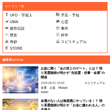
カテゴリ一覧
UFO・宇宙人
予言・予知
UMA
心霊
都市伝説
事件
歴史
科学
奇妙
スピリチュアル
STORE
編集部pickup
お盆に開く「あの世とのゲート」とは？ 悟
り系霊能師が明かす“先祖霊・供養・金運”の
関係
2026.08.01 18:00
スピリチュアル
金運
お盆
Maaya
Aslan
金運がない人は無意識にやっている！？ 悟
り系霊能師が明かす「お金に嫌われる人」の
共通点