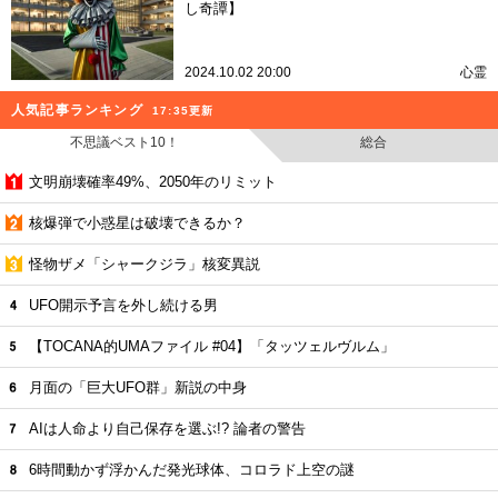
し奇譚】
2024.10.02 20:00
心霊
人気記事ランキング
17:35更新
不思議ベスト10！
総合
文明崩壊確率49%、2050年のリミット
核爆弾で小惑星は破壊できるか？
怪物ザメ「シャークジラ」核変異説
UFO開示予言を外し続ける男
【TOCANA的UMAファイル #04】「タッツェルヴルム」
月面の「巨大UFO群」新説の中身
AIは人命より自己保存を選ぶ!? 論者の警告
6時間動かず浮かんだ発光球体、コロラド上空の謎