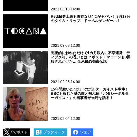
2021.03.13 14:00
Reddit史上最も奇妙な話4つがヤバい！ 3時17分
のタイムトリップ、ドッペルゲンガー…！
2021.03.09 12:00
間接的に触れただけで1カ月以内に不幸連発「デ
ィブク箱」の呪いとは!? ポスト・マローンも3回
殺されかけた… 全米最恐都市伝説
2021.02.26 14:00
15年間続いた“ガチ”のポルターガイスト事件！
BBCも報じた謎の鍵と飛ぶ鍋「バタシーポルタ
ーガイスト」の当事者が当時を語る！
2021.02.04 12:00
Xでポスト