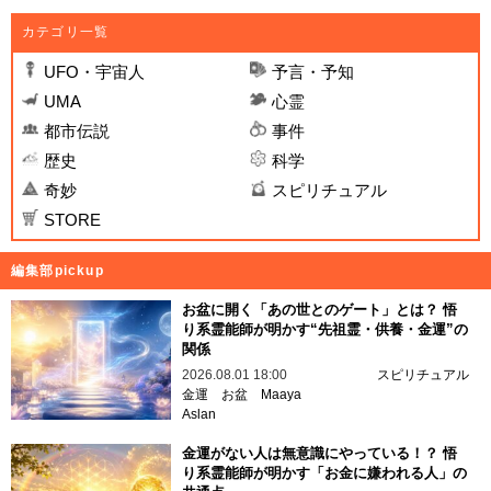
カテゴリ一覧
UFO・宇宙人
予言・予知
UMA
心霊
都市伝説
事件
歴史
科学
奇妙
スピリチュアル
STORE
編集部pickup
お盆に開く「あの世とのゲート」とは？ 悟
り系霊能師が明かす“先祖霊・供養・金運”の
関係
2026.08.01 18:00
スピリチュアル
金運
お盆
Maaya
Aslan
金運がない人は無意識にやっている！？ 悟
り系霊能師が明かす「お金に嫌われる人」の