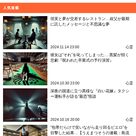
人気連載
現実と夢が交差するレストラン…叔父が最期
に託したメッセージと不思議な夢
2024.11.14 23:00
心霊
彼女は“それ”を叱ってしまった… 黒髪が招く
悲劇『呪われた卒業式の予行演習』
2024.10.30 23:00
心霊
深夜の国道に立つ異様な『白い花嫁』タクシ
ー運転手が語る“最恐”怪談
2024.10.16 20:00
心霊
“包帯だらけで笑いながら走り回るピエロ”を
目撃した結果…【うえまつそうの連載：島流