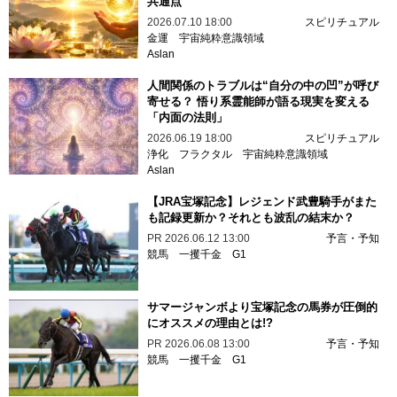
共通点
2026.07.10 18:00
スピリチュアル
金運
宇宙純粋意識領域
Aslan
人間関係のトラブルは“自分の中の凹”が呼び
寄せる？ 悟り系霊能師が語る現実を変える
「内面の法則」
2026.06.19 18:00
スピリチュアル
浄化
フラクタル
宇宙純粋意識領域
Aslan
【JRA宝塚記念】レジェンド武豊騎手がまた
も記録更新か？それとも波乱の結末か？
PR
2026.06.12 13:00
予言・予知
競馬
一攫千金
G1
サマージャンボより宝塚記念の馬券が圧倒的
にオススメの理由とは!?
PR
2026.06.08 13:00
予言・予知
競馬
一攫千金
G1