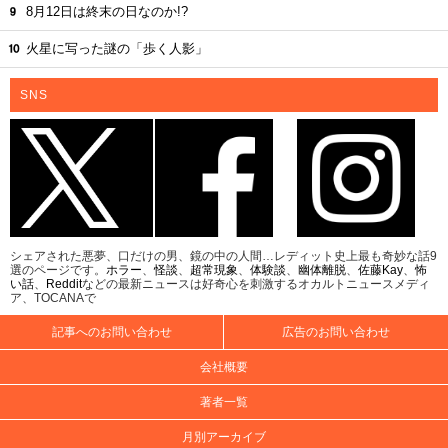
8月12日は終末の日なのか!?
火星に写った謎の「歩く人影」
SNS
シェアされた悪夢、口だけの男、鏡の中の人間…レディット史上最も奇妙な話9
選のページです。
ホラー
、
怪談
、
超常現象
、
体験談
、
幽体離脱
、
佐藤Kay
、
怖
い話
、
Reddit
などの最新ニュースは好奇心を刺激するオカルトニュースメディ
ア、TOCANAで
記事へのお問い合わせ
広告のお問い合わせ
会社概要
著者一覧
月別アーカイブ