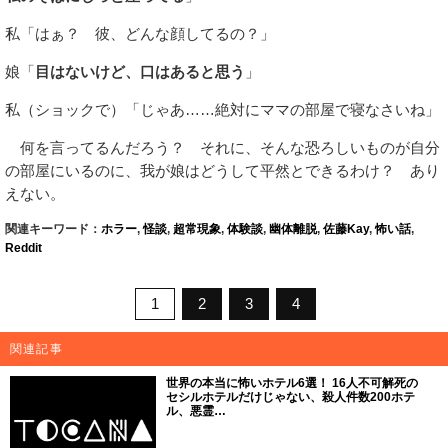
私「はぁ？ 彼、どんな顔してるの？」
娘「
目はないけど、口はあると思う
」
私（ショックで）「じゃあ……絶対にママの部屋で寝なさいね」
何を言ってるんだろう？ それに、そんな恐ろしいものが自分
の部屋にいるのに、我が娘はどうして平然とできるわけ？ あり
えない。
関連キーワード：
ホラー
,
怪談
,
超常現象
,
体験談
,
幽体離脱
,
佐藤Kay
,
怖い話
,
Reddit
1
2
3
4
関連記事
世界の本当に怖いホテル6選！ 16人不可解死の
セシルホテルだけじゃない、殺人件数200ホテ
ル、悪霊…