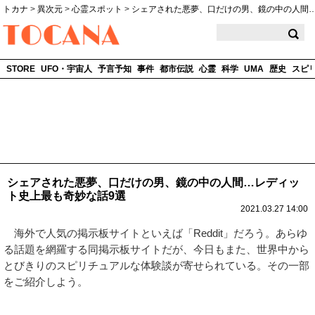
トカナ
>
異次元
>
心霊スポット
>
シェアされた悪夢、口だけの男、鏡の中の人間
TOCANA
STORE
UFO・宇宙人
予言予知
事件
都市伝説
心霊
科学
UMA
歴史
スピ
シェアされた悪夢、口だけの男、鏡の中の人間…レディッ
ト史上最も奇妙な話9選
2021.03.27 14:00
海外で人気の掲示板サイトといえば「Reddit」だろう。あらゆ
る話題を網羅する同掲示板サイトだが、今日もまた、世界中から
とびきりのスピリチュアルな体験談が寄せられている。その一部
をご紹介しよう。