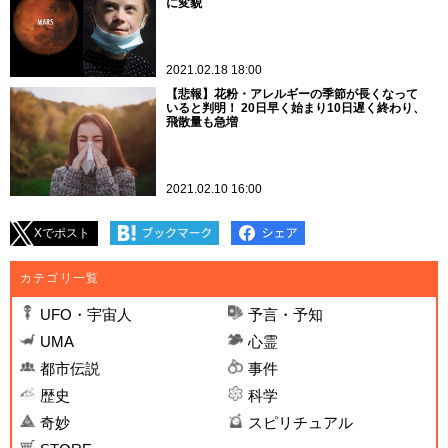
に変貌
2021.02.18 18:00
【悲報】花粉・アレルギーの季節が長くなって
いると判明！ 20日早く始まり10日遅く終わり、
飛散量も急増
2021.02.10 16:00
Xでポスト
カテゴリ一覧
UFO・宇宙人
予言・予知
UMA
心霊
都市伝説
事件
歴史
科学
奇妙
スピリチュアル