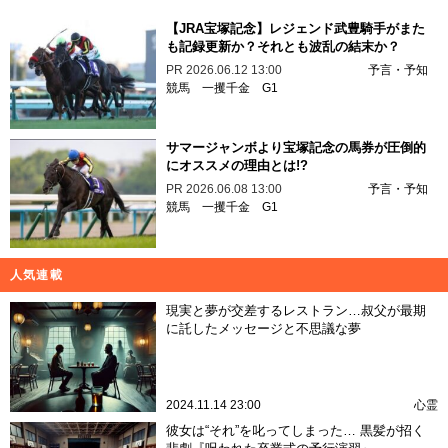
【JRA宝塚記念】レジェンド武豊騎手がまた
も記録更新か？それとも波乱の結末か？
PR
2026.06.12 13:00
予言・予知
競馬
一攫千金
G1
サマージャンボより宝塚記念の馬券が圧倒的
にオススメの理由とは!?
PR
2026.06.08 13:00
予言・予知
競馬
一攫千金
G1
人気連載
現実と夢が交差するレストラン…叔父が最期
に託したメッセージと不思議な夢
2024.11.14 23:00
心霊
彼女は“それ”を叱ってしまった… 黒髪が招く