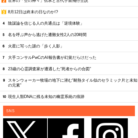
世界の「空の神々」伝承と古代宇宙飛行士説
8月12日は終末の日なのか!?
陰謀論を信じる人の共通点は「逆境体験」
名を呼ぶ声から逃げた遭難女性2人の20時間
火星に写った謎の「歩く人影」
大手コンサルPwCのAI報告書が幻覚だらけだった
23歳の心霊調査家が遭遇した“死者からの合図”
スキンウォーカー牧場の地下に潜む“耐熱タイル似のセラミック片と未知
の元素”
現生人類DNAに残る未知の幽霊系統の痕跡
SNS