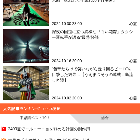
悲劇『呪われた卒業式の予行演習』
2024.10.30 23:00
心霊
深夜の国道に立つ異様な『白い花嫁』タクシ
ー運転手が語る“最恐”怪談
2024.10.16 20:00
心霊
“包帯だらけで笑いながら走り回るピエロ”を
目撃した結果…【うえまつそうの連載：島流
し奇譚】
2024.10.02 20:00
心霊
人気記事ランキング
11:35更新
不思議ベスト10！
総合
2400隻でエルニーニョを弱める計画の副作用