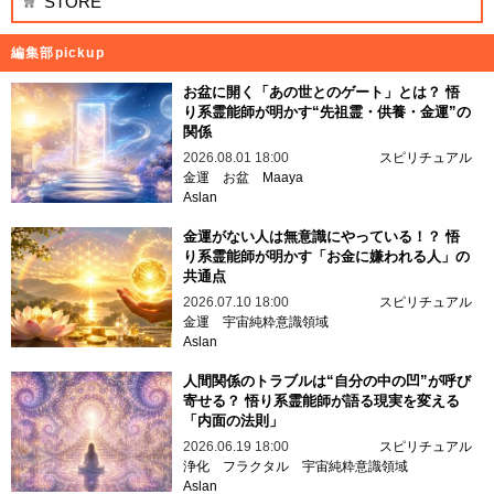
STORE
編集部pickup
お盆に開く「あの世とのゲート」とは？ 悟
り系霊能師が明かす“先祖霊・供養・金運”の
関係
2026.08.01 18:00
スピリチュアル
金運
お盆
Maaya
Aslan
金運がない人は無意識にやっている！？ 悟
り系霊能師が明かす「お金に嫌われる人」の
共通点
2026.07.10 18:00
スピリチュアル
金運
宇宙純粋意識領域
Aslan
人間関係のトラブルは“自分の中の凹”が呼び
寄せる？ 悟り系霊能師が語る現実を変える
「内面の法則」
2026.06.19 18:00
スピリチュアル
浄化
フラクタル
宇宙純粋意識領域
Aslan