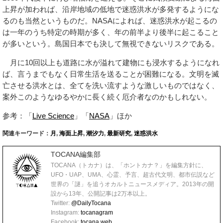
上昇が加われば、沿岸地域の低地で迷惑洪水が多発するようにな
るのも当然というものだ。NASAによれば、迷惑洪水が起こるの
は一年のうち特定の時期が多く、年の前半より後半に起こること
が多いという。島国日本でも決して無視できないリスクである。
月に10回以上も道路に水が溢れて建物にも浸水するようになれ
ば、言うまでもなく日常生活を送ることが困難になる。文明を滅
亡させる洪水とは、全てを洗い流すような激しいものではなく、
案外このようなゆるやかに長く続く厄介者なのかもしれない。
参考：「
Live Science
」「
NASA
」ほか
関連キーワード：
月
,
海面上昇
,
潮汐力
,
最新研究
,
迷惑洪水
TOCANA編集部
TOCANA（トカナ）は、「ホントカナ？」を編集方針に、
UFO・UAP、UMA、心霊、予言、超古代文明、都市伝説など
世界の「謎」を追うオカルトニュースメディア。2013年の開
設から13年、公開記事は2万本以上。
Twitter:
@DailyTocana
Instagram:
tocanagram
Facebook:
tocana.web