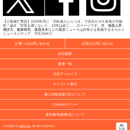
【人類滅亡警告】2030年代に「月軌道のふらつき」で洪水がガチ多発の可能
性！論文「対策を講じないと…10年は続く…」のページです。
月
、
海面上昇
、
潮汐力
、
最新研究
、
迷惑洪水
などの最新ニュースは好奇心を刺激するオカルト
ニュースメディア、TOCANAで
記事へのお問い合わせ
広告のお問い合わせ
会社概要
著者一覧
月別アーカイブ
キーワード索引
個人情報保護方針について
Cookieポリシー
著作権/免責事項について
copyright ©
michi inc.
all right reserved.
TOP