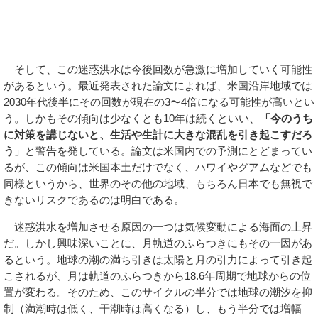
そして、この迷惑洪水は今後回数が急激に増加していく可能性
があるという。最近発表された論文によれば、米国沿岸地域では
2030年代後半にその回数が現在の3〜4倍になる可能性が高いとい
う。しかもその傾向は少なくとも10年は続くといい、
「今のうち
に対策を講じないと、生活や生計に大きな混乱を引き起こすだろ
う
」と警告を発している。論文は米国内での予測にとどまってい
るが、この傾向は米国本土だけでなく、ハワイやグアムなどでも
同様というから、世界のその他の地域、もちろん日本でも無視で
きないリスクであるのは明白である。
迷惑洪水を増加させる原因の一つは気候変動による海面の上昇
だ。しかし興味深いことに、月軌道のふらつきにもその一因があ
るという。地球の潮の満ち引きは太陽と月の引力によって引き起
こされるが、月は軌道のふらつきから18.6年周期で地球からの位
置が変わる。そのため、このサイクルの半分では地球の潮汐を抑
制（満潮時は低く、干潮時は高くなる）し、もう半分では増幅