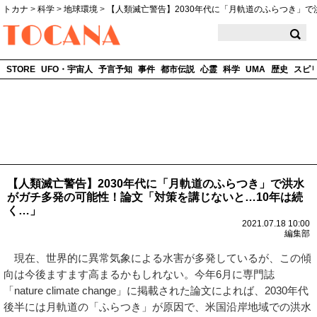
トカナ
>
科学
>
地球環境
>
【人類滅亡警告】2030年代に「月軌道のふらつき」
TOCANA
STORE
UFO・宇宙人
予言予知
事件
都市伝説
心霊
科学
UMA
歴史
スピ
【人類滅亡警告】2030年代に「月軌道のふらつき」で洪水
がガチ多発の可能性！論文「対策を講じないと…10年は続
く…」
2021.07.18 10:00
編集部
現在、世界的に異常気象による水害が多発しているが、この傾
向は今後ますます高まるかもしれない。今年6月に専門誌
「nature climate change」に掲載された論文によれば、2030年代
後半には月軌道の「ふらつき」が原因で、米国沿岸地域での洪水