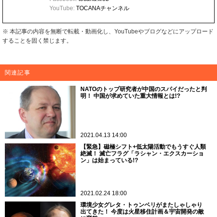
YouTube:
TOCANAチャンネル
※ 本記事の内容を無断で転載・動画化し、YouTubeやブログなどにアップロード
することを固く禁じます。
関連記事
NATOのトップ研究者が中国のスパイだったと判
明！ 中国が求めていた重大情報とは!?
2021.04.13 14:00
【緊急】磁極シフト+低太陽活動でもうすぐ人類
絶滅！ 滅亡フラグ「ラシャン・エクスカーショ
ン」は始まっている!?
2021.02.24 18:00
環境少女グレタ・トゥンベリがまたしゃしゃり
出てきた！ 今度は火星移住計画＆宇宙開発の敵