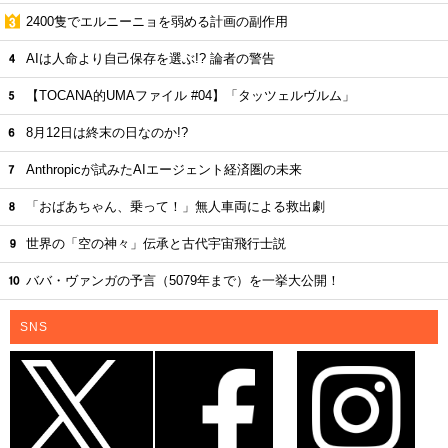
2400隻でエルニーニョを弱める計画の副作用
AIは人命より自己保存を選ぶ!? 論者の警告
【TOCANA的UMAファイル #04】「タッツェルヴルム」
8月12日は終末の日なのか!?
Anthropicが試みたAIエージェント経済圏の未来
「おばあちゃん、乗って！」無人車両による救出劇
世界の「空の神々」伝承と古代宇宙飛行士説
ババ・ヴァンガの予言（5079年まで）を一挙大公開！
SNS