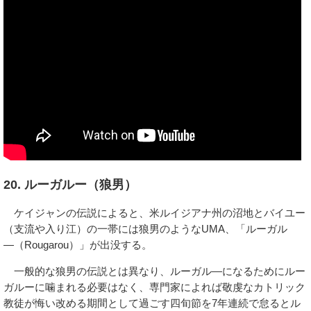
20. ルーガルー（狼男）
ケイジャンの伝説によると、米ルイジアナ州の沼地とバイユー
（支流や入り江）の一帯には狼男のようなUMA、「ルーガル
―（Rougarou）」が出没する。
一般的な狼男の伝説とは異なり、ルーガル―になるためにルー
ガルーに噛まれる必要はなく、専門家によれば敬虔なカトリック
教徒が悔い改める期間として過ごす四旬節を7年連続で怠るとル