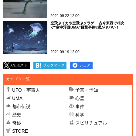
2021.09.22 12:00
空飛ぶイカや空飛ぶクラゲ… 古今東西で相次
ぐ“空中浮遊UMA”目撃事例8選がヤバい！
2021.09.19 12:00
Xでポスト
カテゴリ一覧
UFO・宇宙人
予言・予知
UMA
心霊
都市伝説
事件
歴史
科学
奇妙
スピリチュアル
STORE