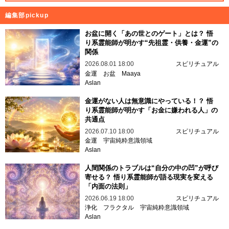
編集部pickup
お盆に開く「あの世とのゲート」とは？ 悟
り系霊能師が明かす“先祖霊・供養・金運”の
関係
2026.08.01 18:00
スピリチュアル
金運
お盆
Maaya
Aslan
金運がない人は無意識にやっている！？ 悟
り系霊能師が明かす「お金に嫌われる人」の
共通点
2026.07.10 18:00
スピリチュアル
金運
宇宙純粋意識領域
Aslan
人間関係のトラブルは“自分の中の凹”が呼び
寄せる？ 悟り系霊能師が語る現実を変える
「内面の法則」
2026.06.19 18:00
スピリチュアル
浄化
フラクタル
宇宙純粋意識領域
Aslan