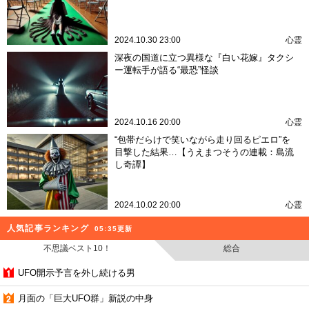
2024.10.30 23:00
心霊
深夜の国道に立つ異様な『白い花嫁』タクシ
ー運転手が語る“最恐”怪談
2024.10.16 20:00
心霊
“包帯だらけで笑いながら走り回るピエロ”を
目撃した結果…【うえまつそうの連載：島流
し奇譚】
2024.10.02 20:00
心霊
人気記事ランキング
05:35更新
不思議ベスト10！
総合
UFO開示予言を外し続ける男
月面の「巨大UFO群」新説の中身