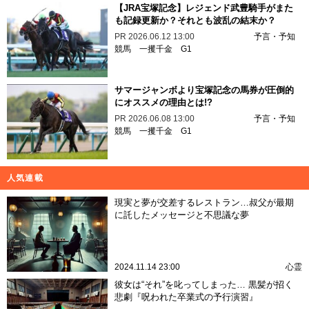
【JRA宝塚記念】レジェンド武豊騎手がまた
も記録更新か？それとも波乱の結末か？
PR
2026.06.12 13:00
予言・予知
競馬
一攫千金
G1
サマージャンボより宝塚記念の馬券が圧倒的
にオススメの理由とは!?
PR
2026.06.08 13:00
予言・予知
競馬
一攫千金
G1
人気連載
現実と夢が交差するレストラン…叔父が最期
に託したメッセージと不思議な夢
2024.11.14 23:00
心霊
彼女は“それ”を叱ってしまった… 黒髪が招く
悲劇『呪われた卒業式の予行演習』