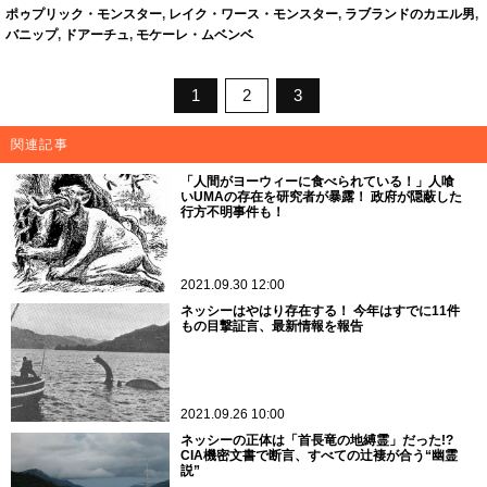
ポゥプリック・モンスター
,
レイク・ワース・モンスター
,
ラブランドのカエル男
,
バニップ
,
ドアーチュ
,
モケーレ・ムベンベ
1
2
3
関連記事
「人間がヨーウィーに食べられている！」人喰
いUMAの存在を研究者が暴露！ 政府が隠蔽した
行方不明事件も！
2021.09.30 12:00
ネッシーはやはり存在する！ 今年はすでに11件
もの目撃証言、最新情報を報告
2021.09.26 10:00
ネッシーの正体は「首長竜の地縛霊」だった!?
CIA機密文書で断言、すべての辻褄が合う“幽霊
説”