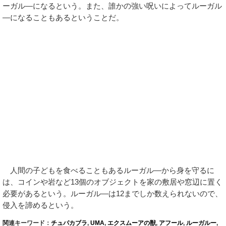
ーガル―になるという。また、誰かの強い呪いによってルーガル
―になることもあるということだ。
人間の子どもを食べることもあるルーガル―から身を守るに
は、コインや岩など13個のオブジェクトを家の敷居や窓辺に置く
必要があるという。ルーガル―は12までしか数えられないので、
侵入を諦めるという。
関連キーワード：
チュパカブラ
,
UMA
,
エクスムーアの獣
,
アフール
,
ルーガルー
,