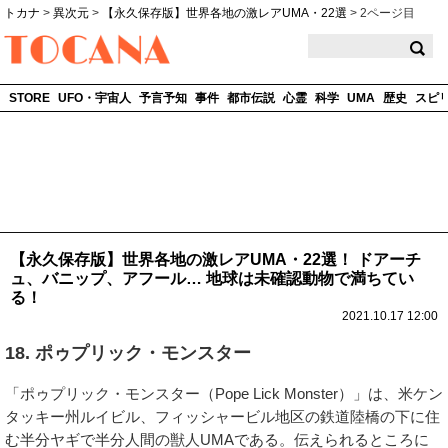
トカナ
>
異次元
>
【永久保存版】世界各地の激レアUMA・22選
>
2ページ目
TOCANA
STORE
UFO・宇宙人
予言予知
事件
都市伝説
心霊
科学
UMA
歴史
スピ
【永久保存版】世界各地の激レアUMA・22選！ ドアーチ
ュ、バニップ、アフール… 地球は未確認動物で満ちてい
る！
2021.10.17 12:00
18. ポゥプリック・モンスター
「ポゥプリック・モンスター（Pope Lick Monster）」は、米ケン
タッキー州ルイビル、フィッシャービル地区の鉄道陸橋の下に住
む半分ヤギで半分人間の獣人UMAである。伝えられるところに