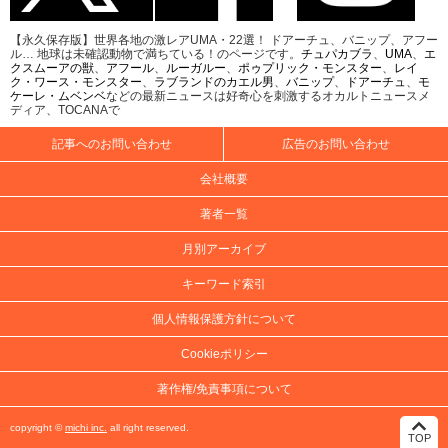
【永久保存版】世界各地の激レアUMA・22選！ ドアーチュ、バニップ、アフー
ル… 地球は未確認動物で満ちている！のページです。
チュパカブラ
、
UMA
、
エ
クスムーアの獣
、
アフール
、
ルーガルー
、
ポゥプリック・モンスター
、
レイ
ク・ワース・モンスター
、
ラブランドのカエル男
、
バニップ
、
ドアーチュ
、
モ
ケーレ・ムベンベ
などの最新ニュースは好奇心を刺激するオカルトニュースメ
ディア、TOCANAで
記事へのお問い合わせ
広告のお問い合わせ
会社概要
著者一覧
月別アーカイブ
キーワード索引
個人情報保護方針について
Cookieポリシー
著作権/免責事項について
copyright ©
michi inc.
all right reserved.
TOP