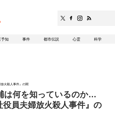
TOCANA
TOCANAのFacebookはこち
TOCANAのinstagra
TOCANAのRS
言予知
事件
都市伝説
心霊
科学
婦放火殺人事件』の闇
補は何を知っているのか…
社役員夫婦放火殺人事件』の