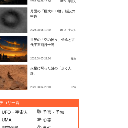
2026.08.06 16:00
UFO・宇宙人
月面の「巨大UFO群」新説の
中身
2026.08.06 11:30
UFO・宇宙人
世界の「空の神々」伝承と古
代宇宙飛行士説
2026.08.05 22:30
歴史
火星に写った謎の「歩く人
影」
2026.08.04 20:00
宇宙
テゴリ一覧
UFO・宇宙人
予言・予知
UMA
心霊
都市伝説
事件