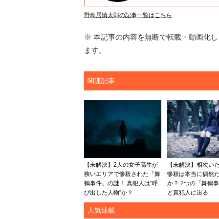
野島居慎太郎の記事一覧はこちら
※ 本記事の内容を無断で転載・動画化し、
ます。
関連記事
【未解決】2人の女子高生が
【未解決】相次い
狭いエリアで惨殺された「舞
惨殺は本当に偶然
鶴事件」の謎！ 真犯人は“呼
か？ 2つの「舞鶴
び出した人物”か？
と真犯人に迫る
人気連載