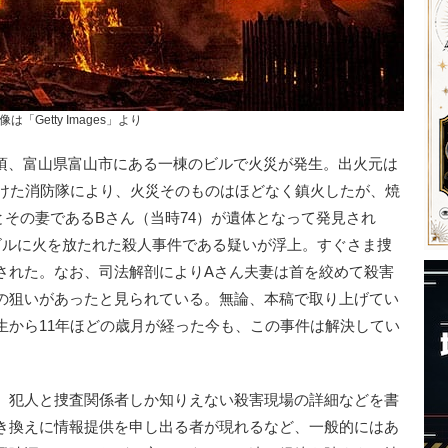
像は「Getty Images」より
25分頃、富山県富山市にある一棟のビルで火災が発生。出火元は
受けた消防隊により、火災そのものはほどなく鎮火したが、焼
とその妻であるBさん（当時74）が遺体となって発見され
ビルに火を放たれた殺人事件である疑いが浮上。すぐさま捜
された。なお、司法解剖によりAさん夫妻は首を絞めて殺害
の狙いがあったと見られている。無論、本稿で取り上げてい
生から11年ほどの歳月が経った今も、この事件は解決してい
、犯人と捜査関係者しか知りえない殺害現場の詳細などを書
き換えに情報提供を申し出る者が現れるなど、一般的にはあ