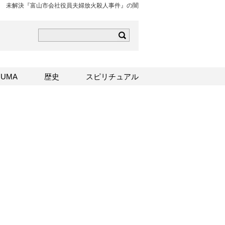
未解決『富山市会社役員夫婦放火殺人事件』の闇
ら
mはこちら
Sはこちら
UMA
歴史
スピリチュアル