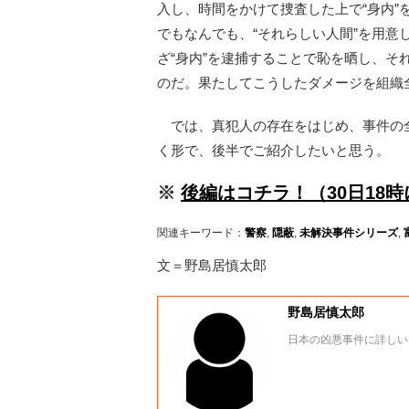
入し、時間をかけて捜査した上で“身内
でもなんでも、“それらしい人間”を用
ざ“身内”を逮捕することで恥を晒し、
のだ。果たしてこうしたダメージを組織
では、真犯人の存在をはじめ、事件の全
く形で、後半でご紹介したいと思う。
※
後編はコチラ！（30日18
関連キーワード：
警察
,
隠蔽
,
未解決事件シリーズ
,
文＝野島居慎太郎
野島居慎太郎
日本の凶悪事件に詳しい