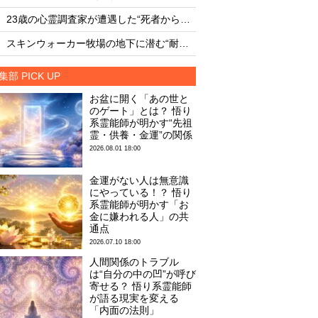
・
・
23歳の心霊調査家が遭遇した“死者からの合図”
・
・
スキンウォーカー牧場の地下に潜む“耐熱タイル似のセラミック片と未知の元素”
集部 PICK UP
お盆に開く「あの世と
のゲート」とは？ 悟り
系霊能師が明かす“先祖
霊・供養・金運”の関係
2026.08.01 18:00
金運がない人は無意識
にやっている！？ 悟り
系霊能師が明かす「お
金に嫌われる人」の共
通点
2026.07.10 18:00
人間関係のトラブル
は“自分の中の凹”が呼び
寄せる？ 悟り系霊能師
が語る現実を変える
「内面の法則」