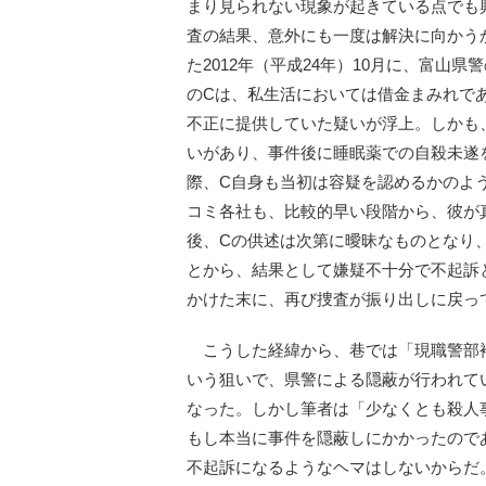
まり見られない現象が起きている点でも
査の結果、意外にも一度は解決に向かう
た2012年（平成24年）10月に、富山
のCは、私生活においては借金まみれで
不正に提供していた疑いが浮上。しかも
いがあり、事件後に睡眠薬での自殺未遂
際、C自身も当初は容疑を認めるかのよ
コミ各社も、比較的早い段階から、彼が
後、Cの供述は次第に曖昧なものとなり
とから、結果として嫌疑不十分で不起訴
かけた末に、再び捜査が振り出しに戻っ
こうした経緯から、巷では「現職警部
いう狙いで、県警による隠蔽が行われて
なった。しかし筆者は「少なくとも殺人
もし本当に事件を隠蔽しにかかったので
不起訴になるようなヘマはしないからだ