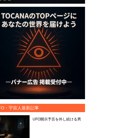
FO・宇宙人最新記事
UFO開示予言を外し続ける男