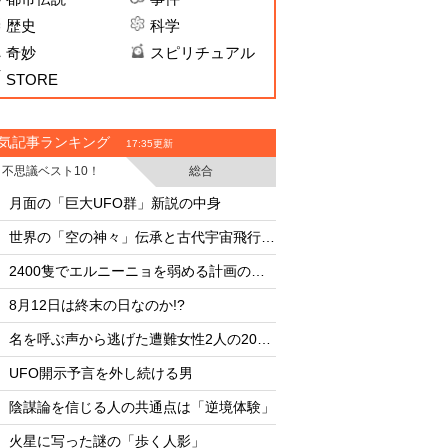
歴史
科学
奇妙
スピリチュアル
STORE
気記事ランキング
17:35更新
不思議ベスト10！
総合
・
・
月面の「巨大UFO群」新説の中身
月面の「巨大UFO群
・
・
世界の「空の神々」伝承と古代宇宙飛行士説
・
・
2400隻でエルニーニョを弱める計画の副作用
・
・
8月12日は終末の日なのか!?
8月12日は終末の日な
・
・
名を呼ぶ声から逃げた遭難女性2人の20時間
・
・
UFO開示予言を外し続ける男
UFO開示予言を外し
・
・
陰謀論を信じる人の共通点は「逆境体験」
陰謀論を信じる人の
・
・
火星に写った謎の「歩く人影」
火星に写った謎の「