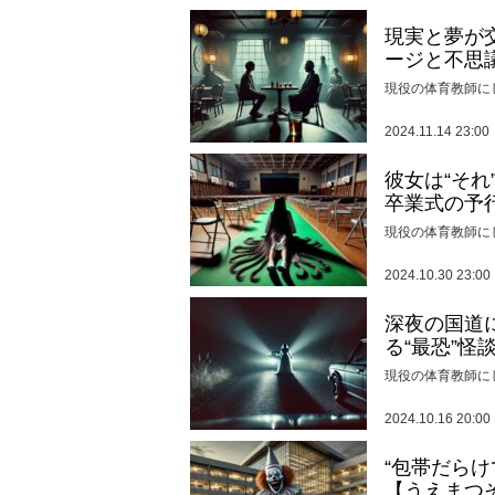
現実と夢が
ージと不思
現役の体育教師に
2024.11.14 23:00
彼女は“そ
卒業式の予
現役の体育教師に
2024.10.30 23:00
深夜の国道
る“最恐”怪
現役の体育教師に
2024.10.16 20:00
“包帯だら
【うえまつ