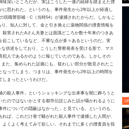
興味深いところだが、実はこうした一連の経緯を踏まえた捜
かに思われた。というのも、事件発生から2年以上が経過し
県警の現職警部補・C（当時54）が逮捕されたからだ。しかもこ
あり、知人に対して、金と引き換えに薬物関係の捜査情報を
、殺害されたAさん夫妻とは面識どころか数十年来のつきあ
を起こしているなど、不審な点が多々あるというのだ。実
うな供述をしており、こうした警察発表を受ける形で、マス
真犯人であるかのように報じていたのである。しかしその
、また、集められた証拠にも、疑わしい部分が散見されたこ
となってしまう。つまりは、事件発生から2年以上の時間を
てしまったというわけだ。
補の殺人事件」というショッキングな出来事を闇に葬ろうと
いたのではないかとする都市伝説じみた話が囁かれるように
U
事件についての隠蔽はなかった」と見ている。というのも、
あれば、これだけ巷で騒がれた殺人事件で逮捕した人間が、
。よくよく考えてみて欲しい。それまでに多くの捜査員を投