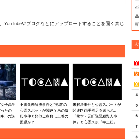
YouTubeやブログなどにアップロードすることを固く禁じ
人
だ女子高生
不審死未解決事件と”廃墟”の
未解決事件と心霊スポットが
だったの
心霊スポットが関連!? あの惨
関連!? 両手両足を縛られ…
事件」の謎
殺事件と類似点多数…土着の
『熊本・元町議緊縛殺人事
因縁か？
件』と心霊スポ『宇土殺』