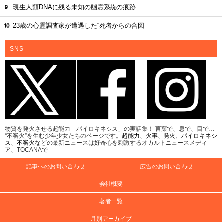
現生人類DNAに残る未知の幽霊系統の痕跡
23歳の心霊調査家が遭遇した“死者からの合図”
SNS
物質を発火させる超能力「パイロキネシス」の実話集！ 言葉で、息で、目で…
“不審火”を生む少年少女たちのページです。
超能力
、
火事
、
発火
、
パイロキネシ
ス
、
不審火
などの最新ニュースは好奇心を刺激するオカルトニュースメディ
ア、TOCANAで
記事へのお問い合わせ
広告のお問い合わせ
会社概要
著者一覧
月別アーカイブ