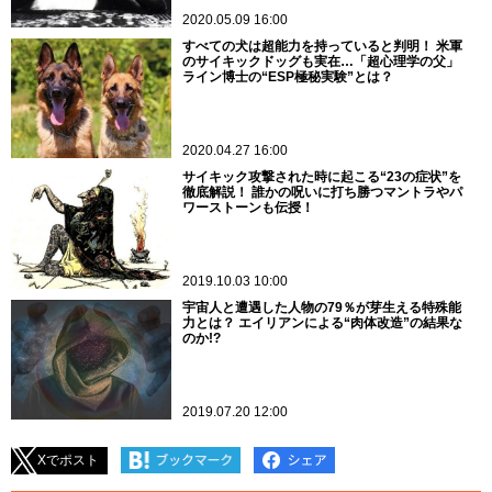
2020.05.09 16:00
すべての犬は超能力を持っていると判明！ 米軍
のサイキックドッグも実在…「超心理学の父」
ライン博士の“ESP極秘実験”とは？
2020.04.27 16:00
サイキック攻撃された時に起こる“23の症状”を
徹底解説！ 誰かの呪いに打ち勝つマントラやパ
ワーストーンも伝授！
2019.10.03 10:00
宇宙人と遭遇した人物の79％が芽生える特殊能
力とは？ エイリアンによる“肉体改造”の結果な
のか!?
2019.07.20 12:00
Xでポスト