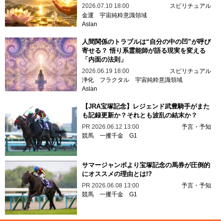
2026.07.10 18:00
スピリチュアル
金運
宇宙純粋意識領域
Aslan
人間関係のトラブルは“自分の中の凹”が呼び
寄せる？ 悟り系霊能師が語る現実を変える
「内面の法則」
2026.06.19 18:00
スピリチュアル
浄化
フラクタル
宇宙純粋意識領域
Aslan
【JRA宝塚記念】レジェンド武豊騎手がまた
も記録更新か？それとも波乱の結末か？
PR
2026.06.12 13:00
予言・予知
競馬
一攫千金
G1
サマージャンボより宝塚記念の馬券が圧倒的
にオススメの理由とは!?
PR
2026.06.08 13:00
予言・予知
競馬
一攫千金
G1