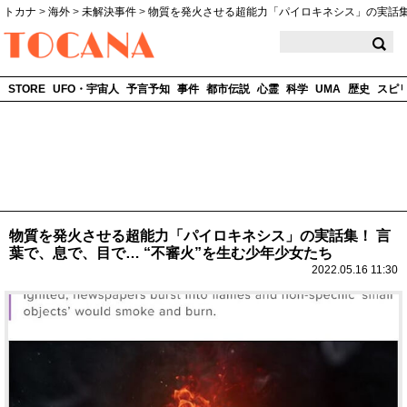
トカナ
>
海外
>
未解決事件
>
物質を発火させる超能力「パイロキネシス」の実話
TOCANA
STORE
UFO・宇宙人
予言予知
事件
都市伝説
心霊
科学
UMA
歴史
スピ
物質を発火させる超能力「パイロキネシス」の実話集！ 言
葉で、息で、目で… “不審火”を生む少年少女たち
2022.05.16 11:30