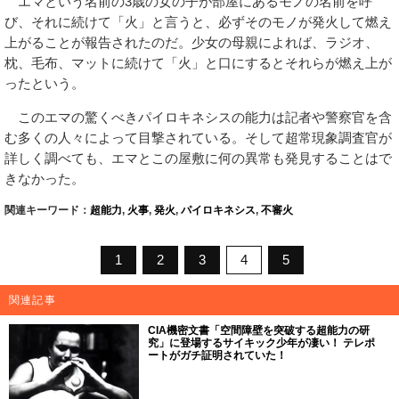
エマという名前の3歳の女の子が部屋にあるモノの名前を呼
び、それに続けて「火」と言うと、必ずそのモノが発火して燃え
上がることが報告されたのだ。少女の母親によれば、ラジオ、
枕、毛布、マットに続けて「火」と口にするとそれらが燃え上が
ったという。
このエマの驚くべきパイロキネシスの能力は記者や警察官を含
む多くの人々によって目撃されている。そして超常現象調査官が
詳しく調べても、エマとこの屋敷に何の異常も発見することはで
きなかった。
関連キーワード：
超能力
,
火事
,
発火
,
パイロキネシス
,
不審火
1
2
3
4
5
関連記事
CIA機密文書「空間障壁を突破する超能力の研
究」に登場するサイキック少年が凄い！ テレポ
ートがガチ証明されていた！