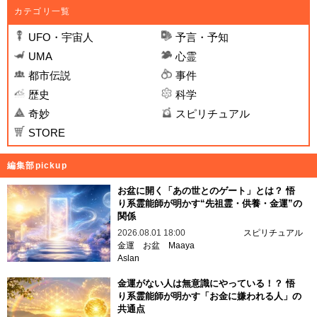
カテゴリ一覧
UFO・宇宙人
予言・予知
UMA
心霊
都市伝説
事件
歴史
科学
奇妙
スピリチュアル
STORE
編集部pickup
お盆に開く「あの世とのゲート」とは？ 悟
り系霊能師が明かす“先祖霊・供養・金運”の
関係
2026.08.01 18:00
スピリチュアル
金運
お盆
Maaya
Aslan
金運がない人は無意識にやっている！？ 悟
り系霊能師が明かす「お金に嫌われる人」の
共通点