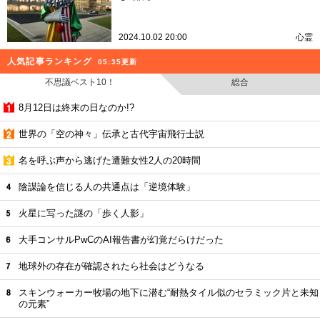
2024.10.02 20:00
心霊
人気記事ランキング
05:35更新
不思議ベスト10！
総合
8月12日は終末の日なのか!?
世界の「空の神々」伝承と古代宇宙飛行士説
名を呼ぶ声から逃げた遭難女性2人の20時間
陰謀論を信じる人の共通点は「逆境体験」
火星に写った謎の「歩く人影」
大手コンサルPwCのAI報告書が幻覚だらけだった
地球外の存在が確認されたら社会はどうなる
スキンウォーカー牧場の地下に潜む“耐熱タイル似のセラミック片と未知
の元素”