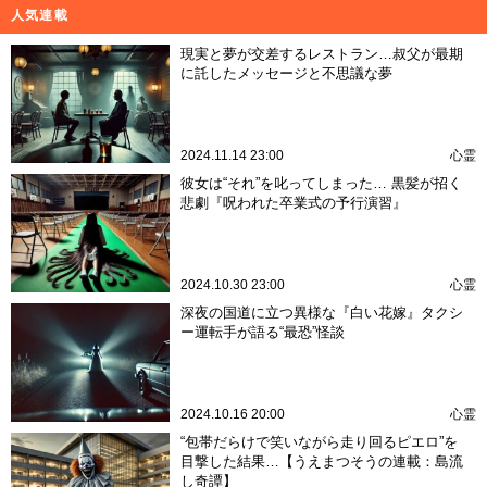
人気連載
現実と夢が交差するレストラン…叔父が最期
に託したメッセージと不思議な夢
2024.11.14 23:00
心霊
彼女は“それ”を叱ってしまった… 黒髪が招く
悲劇『呪われた卒業式の予行演習』
2024.10.30 23:00
心霊
深夜の国道に立つ異様な『白い花嫁』タクシ
ー運転手が語る“最恐”怪談
2024.10.16 20:00
心霊
“包帯だらけで笑いながら走り回るピエロ”を
目撃した結果…【うえまつそうの連載：島流
し奇譚】