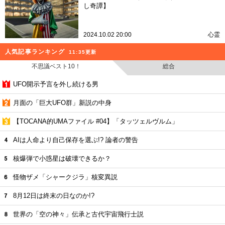
し奇譚】
2024.10.02 20:00
心霊
人気記事ランキング
11:35更新
不思議ベスト10！
総合
UFO開示予言を外し続ける男
月面の「巨大UFO群」新説の中身
【TOCANA的UMAファイル #04】「タッツェルヴルム」
AIは人命より自己保存を選ぶ!? 論者の警告
核爆弾で小惑星は破壊できるか？
怪物ザメ「シャークジラ」核変異説
8月12日は終末の日なのか!?
世界の「空の神々」伝承と古代宇宙飛行士説