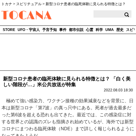
トカナ
>
スピリチュアル
>
新型コロナ患者の臨死体験に見られる特徴とは？
TOCANA
STORE
UFO・宇宙人
予言予知
事件
都市伝説
心霊
科学
UMA
歴史
スピ
新型コロナ患者の臨死体験に見られる特徴とは？ 「白く美
しい階段が…」米公共放送が特集
2022.08.03 18:30
極めて強い感染力、ワクチン接種の効果減衰などを背景に、日
本は新型コロナ「第7波」の真っ只中にある。死者が過去最多だ
った第6波を超える恐れも出てきた。最近では、この感染症に対
する世界との認識のズレも指摘され始めているが、海外では新型
コロナにまつわる臨死体験（NDE）まで詳しく報じられるように
なってきたようだ。