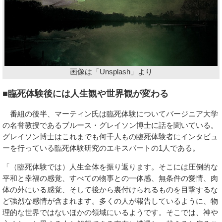
画像は「Unsplash」より
■臨死体験後には人生観や世界観が変わる
番組の後半、マーティン氏は臨死体験についてバージニア大学
の名誉教授であるブルース・グレイソン博士に話を聞いている。
グレイソン博士はこれまでも何千人もの臨死体験者にインタビュ
ーを行っている臨死体験研究のエキスパートの1人である。
「（臨死体験では）人生全体を振り返ります。そこには圧倒的な
平和と幸福の感覚、すべての物事との一体感、無条件の愛情、肉
体の外にいる感覚、そして後から裏付けられるものを目撃するな
ど強烈な感情が含まれます。多くの人が報告しているように、物
理的な世界ではないほかの領域にいるようです。そこでは、神や