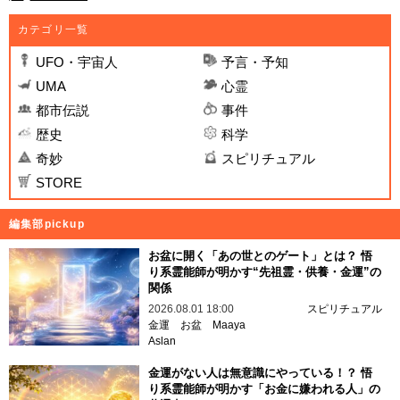
カテゴリ一覧
UFO・宇宙人
予言・予知
UMA
心霊
都市伝説
事件
歴史
科学
奇妙
スピリチュアル
STORE
編集部pickup
お盆に開く「あの世とのゲート」とは？ 悟
り系霊能師が明かす“先祖霊・供養・金運”の
関係
2026.08.01 18:00
スピリチュアル
金運
お盆
Maaya
Aslan
金運がない人は無意識にやっている！？ 悟
り系霊能師が明かす「お金に嫌われる人」の