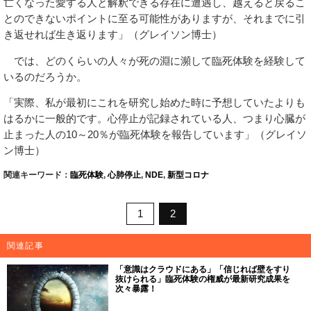
亡くなった愛する人と解釈できる存在に遭遇し、越えると戻るこ
とのできないポイントに至る可能性がありますが、それまでに引
き返せれば生き返ります」（グレイソン博士）
では、どのくらいの人々が死の淵に瀕して臨死体験を経験して
いるのだろうか。
「実際、私が最初にこれを研究し始めた時に予想していたよりも
はるかに一般的です。心停止が記録されている人、つまり心臓が
止まった人の10～20％が臨死体験を報告しています」（グレイソ
ン博士）
関連キーワード：
臨死体験
,
心肺停止
,
NDE
,
新型コロナ
1
2
関連記事
「意識はクラウドにある」「信じれば壁をすり
抜けられる」臨死体験の権威が最新研究成果を
次々暴露！