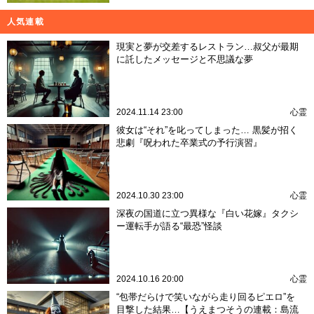
人気連載
現実と夢が交差するレストラン…叔父が最期
に託したメッセージと不思議な夢
2024.11.14 23:00
心霊
彼女は“それ”を叱ってしまった… 黒髪が招く
悲劇『呪われた卒業式の予行演習』
2024.10.30 23:00
心霊
深夜の国道に立つ異様な『白い花嫁』タクシ
ー運転手が語る“最恐”怪談
2024.10.16 20:00
心霊
“包帯だらけで笑いながら走り回るピエロ”を
目撃した結果…【うえまつそうの連載：島流