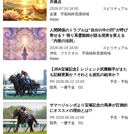
共通点
2026.07.10 18:00
スピリチュアル
金運
宇宙純粋意識領域
Aslan
人間関係のトラブルは“自分の中の凹”が呼び
寄せる？ 悟り系霊能師が語る現実を変える
「内面の法則」
2026.06.19 18:00
スピリチュアル
浄化
フラクタル
宇宙純粋意識領域
Aslan
【JRA宝塚記念】レジェンド武豊騎手がまた
も記録更新か？それとも波乱の結末か？
PR
2026.06.12 13:00
予言・予知
競馬
一攫千金
G1
サマージャンボより宝塚記念の馬券が圧倒的
にオススメの理由とは!?
PR
2026.06.08 13:00
予言・予知
競馬
一攫千金
G1