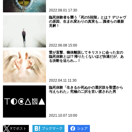
2022.08.01 17:30
臨死体験者を襲う「死の5段階」とは？ デジャヴ
の原因、生まれ変わりの真実も… 識者らの最新
見解！
2022.06.08 15:00
雷が直撃、幽体離脱してキリストに会った女の
臨死体験とは!? 帰りたくないほど快適だが、あ
る決断を迫られ…！
2022.04.11 11:30
臨死体験「生きるか死ぬかの選択肢を聖霊から
与えられた」究極の二択を言い渡された男
2021.10.07 10:00
Xでポスト