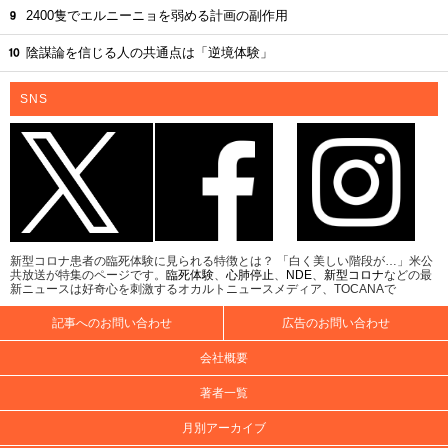
2400隻でエルニーニョを弱める計画の副作用
陰謀論を信じる人の共通点は「逆境体験」
SNS
新型コロナ患者の臨死体験に見られる特徴とは？ 「白く美しい階段が…」米公
共放送が特集のページです。
臨死体験
、
心肺停止
、
NDE
、
新型コロナ
などの最
新ニュースは好奇心を刺激するオカルトニュースメディア、TOCANAで
記事へのお問い合わせ
広告のお問い合わせ
会社概要
著者一覧
月別アーカイブ