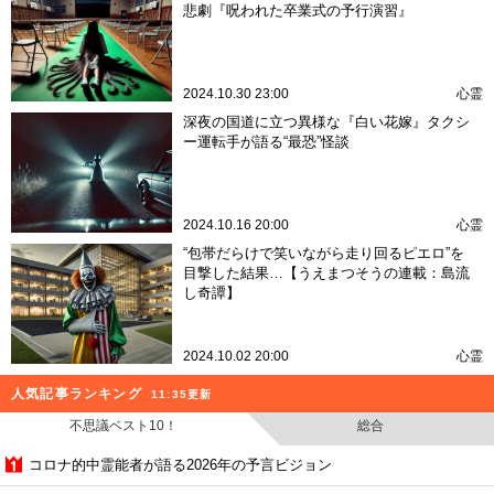
悲劇『呪われた卒業式の予行演習』
2024.10.30 23:00
心霊
深夜の国道に立つ異様な『白い花嫁』タクシ
ー運転手が語る“最恐”怪談
2024.10.16 20:00
心霊
“包帯だらけで笑いながら走り回るピエロ”を
目撃した結果…【うえまつそうの連載：島流
し奇譚】
2024.10.02 20:00
心霊
人気記事ランキング
11:35更新
不思議ベスト10！
総合
コロナ的中霊能者が語る2026年の予言ビジョン