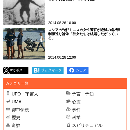
2014.08.28 10:00
ロシアの“超”ミニスカ女性警官が絶滅の危機!!
制服巡り論争「彼女たちは結婚したがってい
る」
2014.06.28 12:00
Xでポスト
カテゴリ一覧
UFO・宇宙人
予言・予知
UMA
心霊
都市伝説
事件
歴史
科学
奇妙
スピリチュアル