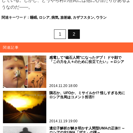
している。しかし、どうやら村の住民には他に心当たりがあるよ
うなのだ――。
関連キーワード：
睡眠
,
ロシア
,
病気
,
放射線
,
カザフスタン
,
ウラン
1
2
関連記事
感電して“磁石人間”になったデブ！ ドヤ顔で
「この力を人々のために役立てたい」＝ロシア
2014.11.20 18:00
隕石か、UFOか、ミサイルか!? 怪しすぎる光に
ロシア当局はコメント拒否!!
2014.11.19 19:00
遺伝子解析が解き明かす人間型UMAの正体!! ～
ロシアの女UMA「ザナ」の謎～