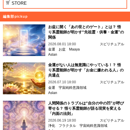
STORE
編集部pickup
お盆に開く「あの世とのゲート」とは？ 悟
り系霊能師が明かす“先祖霊・供養・金運”の
関係
2026.08.01 18:00
スピリチュアル
金運
お盆
Maaya
Aslan
金運がない人は無意識にやっている！？ 悟
り系霊能師が明かす「お金に嫌われる人」の
共通点
2026.07.10 18:00
スピリチュアル
金運
宇宙純粋意識領域
Aslan
人間関係のトラブルは“自分の中の凹”が呼び
寄せる？ 悟り系霊能師が語る現実を変える
「内面の法則」
2026.06.19 18:00
スピリチュアル
浄化
フラクタル
宇宙純粋意識領域