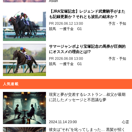
Aslan
【JRA宝塚記念】レジェンド武豊騎手がまた
も記録更新か？それとも波乱の結末か？
PR
2026.06.12 13:00
予言・予知
競馬
一攫千金
G1
サマージャンボより宝塚記念の馬券が圧倒的
にオススメの理由とは!?
PR
2026.06.08 13:00
予言・予知
競馬
一攫千金
G1
人気連載
現実と夢が交差するレストラン…叔父が最期
に託したメッセージと不思議な夢
2024.11.14 23:00
心霊
彼女は“それ”を叱ってしまった… 黒髪が招く