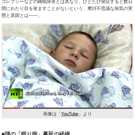
コレプシーなどの睡眠障害とは異なり、ひとたび発症すると数日
間にわたり目を覚ますことがないという、摩訶不思議な病気の実
態と原因とは――。
画像は「
YouTube
」より
■謎の「眠り病」蔓延の経緯