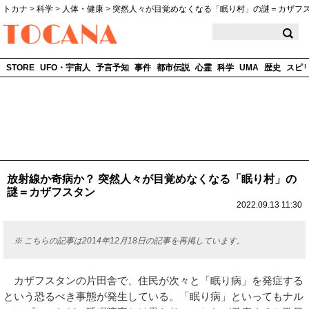
トカナ
>
科学
>
人体・健康
>
突然人々が目覚めなくなる「眠り村」の謎＝カザフ
TOCANA
STORE
UFO・宇宙人
予言予知
事件
都市伝説
心霊
科学
UMA
歴史
スピ
放射線か奇病か？ 突然人々が目覚めなくなる「眠り村」の
謎＝カザフスタン
2022.09.13 11:30
※ こちらの記事は2014年12月18日の記事を再掲しています。
カザフスタンの片田舎で、住民が次々と「眠り病」を発症する
という恐るべき事態が発生している。「眠り病」といってもナル