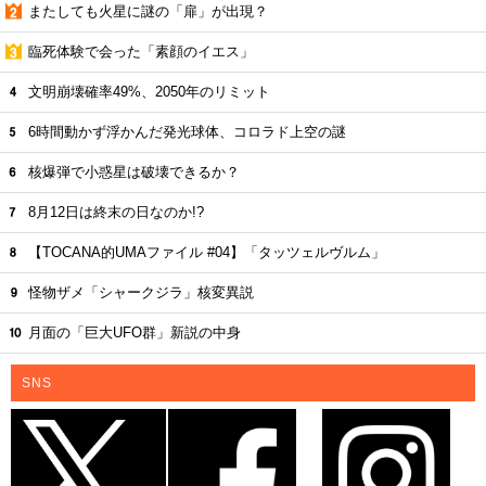
またしても火星に謎の「扉」が出現？
臨死体験で会った「素顔のイエス」
文明崩壊確率49%、2050年のリミット
6時間動かず浮かんだ発光球体、コロラド上空の謎
核爆弾で小惑星は破壊できるか？
8月12日は終末の日なのか!?
【TOCANA的UMAファイル #04】「タッツェルヴルム」
怪物ザメ「シャークジラ」核変異説
月面の「巨大UFO群」新説の中身
SNS