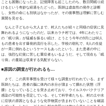
ことも困難になった上、記憶障害も起こしたのち、数日間眠り続
けるという奇妙な経過をたどった。医師は虚血性の発作と診断
し、女性の命にも別状はなかったが、その後事態は理解に苦しむ
展開を見せる。
なんと子どもから大人まで、村人たちが続々と同様の症状に見
舞われるようになったのだ。以来カラチ村では、4年にわたりこ
の「眠り病」が猛威を振るい続け、とうとう今年の9月には60人
もの患者を出す爆発的流行を示した。学校の朝礼で、8人の生徒
が一斉に倒れるというケースもあったという。また患者の中に
は、強烈な幻覚に苦しむ重症者もいるようだ。そして現在も「眠
り病」の蔓延は収束する気配すらない。
■原因の調査が行われるも…
さて、この異常事態を受けて様々な調査が行われている。まず
医師たちは、患者の脳に体内の水分が溜まって腫れた状態（浮
腫）となっていることを突き止めており、ウイルスやバクテリア
感染の可能性を否定している。そして科学者たちも、村の土や水
に症状の原因となるような化学物質が含まれていないことを確認