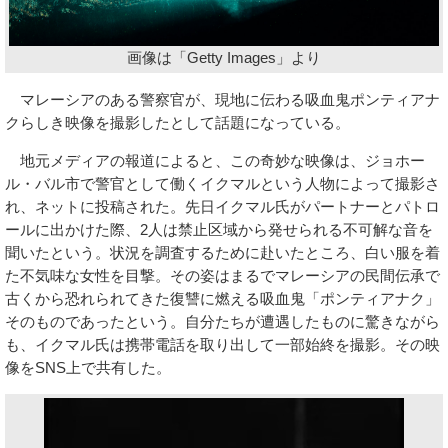
画像は「Getty Images」より
マレーシアのある警察官が、現地に伝わる吸血鬼ポンティアナ
クらしき映像を撮影したとして話題になっている。
地元メディアの報道によると、この奇妙な映像は、ジョホー
ル・バル市で警官として働くイクマルという人物によって撮影さ
れ、ネットに投稿された。先日イクマル氏がパートナーとパトロ
ールに出かけた際、2人は禁止区域から発せられる不可解な音を
聞いたという。状況を調査するために赴いたところ、白い服を着
た不気味な女性を目撃。その姿はまるでマレーシアの民間伝承で
古くから恐れられてきた復讐に燃える吸血鬼「ポンティアナク」
そのものであったという。自分たちが遭遇したものに驚きながら
も、イクマル氏は携帯電話を取り出して一部始終を撮影。その映
像をSNS上で共有した。