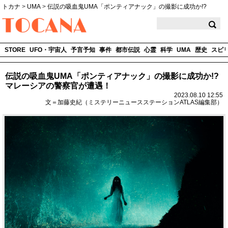
トカナ
>
UMA
>
伝説の吸血鬼UMA「ポンティアナック」の撮影に成功か!?
TOCANA
STORE
UFO・宇宙人
予言予知
事件
都市伝説
心霊
科学
UMA
歴史
スピ
伝説の吸血鬼UMA「ポンティアナック」の撮影に成功か!?
マレーシアの警察官が遭遇！
2023.08.10 12:55
文＝加藤史紀（ミステリーニュースステーションATLAS編集部）