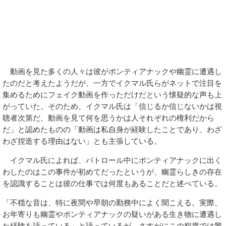
動画を見た多くの人々は彼がポンティアナックや幽霊に遭遇し
たのだと考えたようだが、一方でイクマル氏らがネットで注目を
集めるためにフェイク動画を作っただけだという懐疑的な声も上
がっていた。そのため、イクマル氏は「信じるか信じないかは視
聴者次第だ、動画を見て何を思うかは人それぞれの権利だから
だ」と認めたものの「動画は私自身が経験したことであり、わざ
わざ捏造する理由はない」とも主張している。
イクマル氏によれば、パトロール中にポンティアナックに出く
わしたのはこの事件が初めてだったというが、幽霊らしきの存在
を認識することは彼の仕事では何度もあることだと述べている。
「不穏な音は、特に夜間や早朝の勤務中によく聞こえる。実際、
お年寄りも幽霊やポンティアナックの疑いがある生き物に遭遇し
た経験を語っている」と語っているが、さすがにこの程度では警