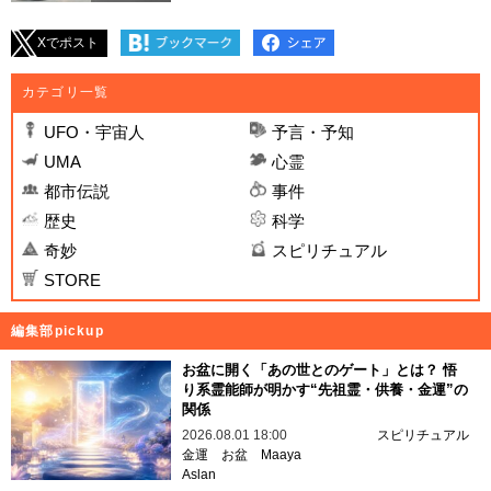
Xでポスト
カテゴリ一覧
UFO・宇宙人
予言・予知
UMA
心霊
都市伝説
事件
歴史
科学
奇妙
スピリチュアル
STORE
編集部pickup
お盆に開く「あの世とのゲート」とは？ 悟
り系霊能師が明かす“先祖霊・供養・金運”の
関係
2026.08.01 18:00
スピリチュアル
金運
お盆
Maaya
Aslan