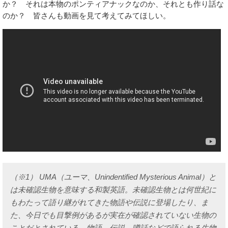
か？ それは本物のポンティアナックなのか、それとも作り話な
のか？ 皆さんも動画を見て考えてみてほしい。
（※1） UMA（ユーマ、Unindentified Mysterious Animal）と
は未確認生物を意味する和製英語。未確認生物とは何世紀に
もわたって語り継がれてきた物語や伝説に登場したり、ま
た、今日でも目撃例があるが実在が確認されていない生物の
ことだとされている。物語、伝説、噂話などで語られる生物