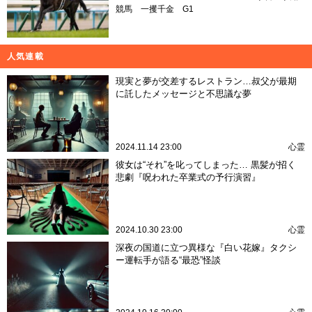
競馬
一攫千金
G1
人気連載
現実と夢が交差するレストラン…叔父が最期
に託したメッセージと不思議な夢
2024.11.14 23:00
心霊
彼女は“それ”を叱ってしまった… 黒髪が招く
悲劇『呪われた卒業式の予行演習』
2024.10.30 23:00
心霊
深夜の国道に立つ異様な『白い花嫁』タクシ
ー運転手が語る“最恐”怪談