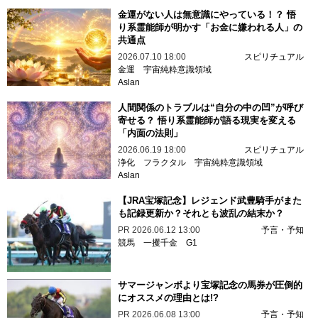
金運がない人は無意識にやっている！？ 悟
り系霊能師が明かす「お金に嫌われる人」の
共通点
2026.07.10 18:00
スピリチュアル
金運
宇宙純粋意識領域
Aslan
人間関係のトラブルは“自分の中の凹”が呼び
寄せる？ 悟り系霊能師が語る現実を変える
「内面の法則」
2026.06.19 18:00
スピリチュアル
浄化
フラクタル
宇宙純粋意識領域
Aslan
【JRA宝塚記念】レジェンド武豊騎手がまた
も記録更新か？それとも波乱の結末か？
PR
2026.06.12 13:00
予言・予知
競馬
一攫千金
G1
サマージャンボより宝塚記念の馬券が圧倒的
にオススメの理由とは!?
PR
2026.06.08 13:00
予言・予知