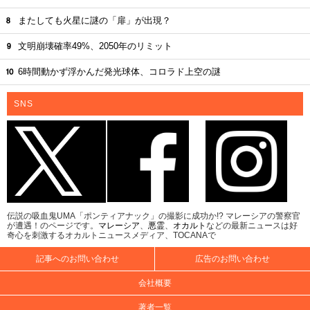
またしても火星に謎の「扉」が出現？
文明崩壊確率49%、2050年のリミット
6時間動かず浮かんだ発光球体、コロラド上空の謎
SNS
伝説の吸血鬼UMA「ポンティアナック」の撮影に成功か!? マレーシアの警察官
が遭遇！のページです。
マレーシア
、
悪霊
、
オカルト
などの最新ニュースは好
奇心を刺激するオカルトニュースメディア、TOCANAで
記事へのお問い合わせ
広告のお問い合わせ
会社概要
著者一覧