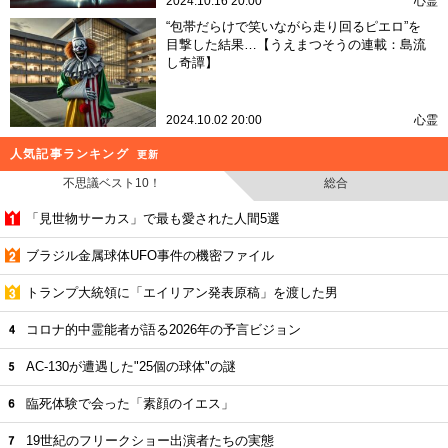
2024.10.16 20:00
心霊
“包帯だらけで笑いながら走り回るピエロ”を
目撃した結果…【うえまつそうの連載：島流
し奇譚】
2024.10.02 20:00
心霊
人気記事ランキング
更新
不思議ベスト10！
総合
「見世物サーカス」で最も愛された人間5選
ブラジル金属球体UFO事件の機密ファイル
トランプ大統領に「エイリアン発表原稿」を渡した男
コロナ的中霊能者が語る2026年の予言ビジョン
AC-130が遭遇した"25個の球体"の謎
臨死体験で会った「素顔のイエス」
19世紀のフリークショー出演者たちの実態