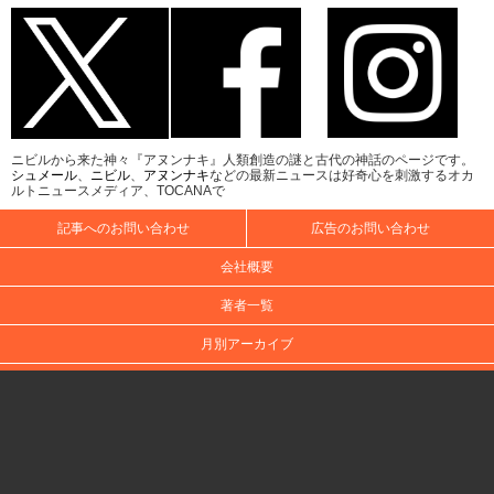
ニビルから来た神々『アヌンナキ』人類創造の謎と古代の神話のページです。
シュメール
、
ニビル
、
アヌンナキ
などの最新ニュースは好奇心を刺激するオカ
ルトニュースメディア、TOCANAで
記事へのお問い合わせ
広告のお問い合わせ
会社概要
著者一覧
月別アーカイブ
キーワード索引
個人情報保護方針について
Cookieポリシー