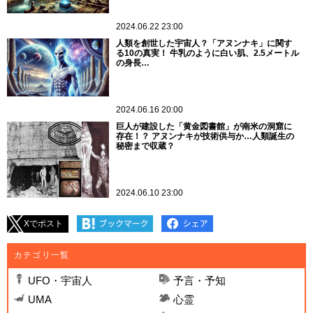
2024.06.22 23:00
人類を創世した宇宙人？「アヌンナキ」に関す
る10の真実！ 牛乳のように白い肌、2.5メートル
の身長…
2024.06.16 20:00
巨人が建設した「黄金図書館」が南米の洞窟に
存在！？ アヌンナキが技術供与か…人類誕生の
秘密まで収蔵？
2024.06.10 23:00
Xでポスト
カテゴリ一覧
UFO・宇宙人
予言・予知
UMA
心霊