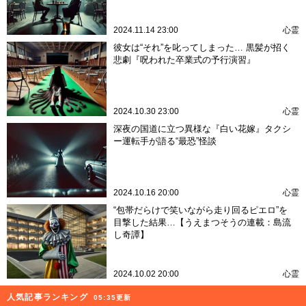
2024.11.14 23:00
心霊
彼女は“それ”を叱ってしまった… 黒髪が招く
悲劇『呪われた卒業式の予行演習』
2024.10.30 23:00
心霊
深夜の国道に立つ異様な『白い花嫁』タクシ
ー運転手が語る“最恐”怪談
2024.10.16 20:00
心霊
“包帯だらけで笑いながら走り回るピエロ”を
目撃した結果…【うえまつそうの連載：島流
し奇譚】
2024.10.02 20:00
心霊
人気記事ランキング
05:35更新