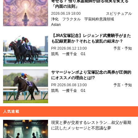
寄せる？ 悟り系霊能師が語る現実を変える
「内面の法則」
2026.06.19 18:00
スピリチュアル
浄化
フラクタル
宇宙純粋意識領域
Aslan
【JRA宝塚記念】レジェンド武豊騎手がまた
も記録更新か？それとも波乱の結末か？
PR
2026.06.12 13:00
予言・予知
競馬
一攫千金
G1
サマージャンボより宝塚記念の馬券が圧倒的
にオススメの理由とは!?
PR
2026.06.08 13:00
予言・予知
競馬
一攫千金
G1
人気連載
現実と夢が交差するレストラン…叔父が最期
に託したメッセージと不思議な夢