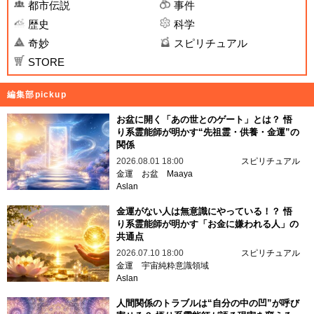
都市伝説
事件
歴史
科学
奇妙
スピリチュアル
STORE
編集部pickup
お盆に開く「あの世とのゲート」とは？ 悟
り系霊能師が明かす“先祖霊・供養・金運”の
関係
2026.08.01 18:00
スピリチュアル
金運
お盆
Maaya
Aslan
金運がない人は無意識にやっている！？ 悟
り系霊能師が明かす「お金に嫌われる人」の
共通点
2026.07.10 18:00
スピリチュアル
金運
宇宙純粋意識領域
Aslan
人間関係のトラブルは“自分の中の凹”が呼び