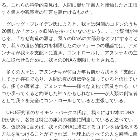
る。これらの科学的発見は、人間に似た宇宙人と接触したと主張
する個人や観察者の証言を裏付けるものだ。
グレッグ・ブレイデン氏によると、我々は64個のコドンのうち
20個しか「オン」のDNAを持っていないという。ここで疑問が生
じる。「なぜ創造の源は、我々のDNAの大部分をオフにすること
で、我々の遺伝的能力を制限したのか？」一つの理論では、アヌ
ンナキが我々を支配下に置き、コントロールし、アヌンナキの主
人に従わせるために、我々のDNAを制限したとされる。
多くの人々は、アヌンナキが何百万年も前から我々を「支配」
してきた存在であり、人間の真の遺伝学を知っていると信じてい
る。多くの著者は、アヌンナキ――様々な文化で言及される、い
つか戻ってくると約束した神々かもしれない――が人類の創造者
として我々を完全にコントロールしていると主張している。
UFO研究者のサイモン・パークス氏は、我々には12本のDNA
鎖があり、各鎖は特定の銀河の種族に関連していると述べてい
る。仮説的に言えば、我々のDNAに潜在するコドンを活性化する
方法を見つけることができれば、地球上のすべての人を瞬時に癒