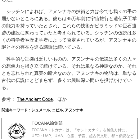
シッチンによれば、アヌンナキの技術と力は今でも我々の手の
届かないところにある。彼らは45万年前に宇宙旅行と遺伝子工学
の能力を持っていたとされ、これらの技術がピラミッドや巨石遺
跡の建設に関わっていたと考えられている。シッチンの仮説は多
くの科学者や歴史学者によって否定されているが、アヌンナキの
謎とその存在を巡る議論は続いている。
科学的な証拠は乏しいものの、アヌンナキの伝説は多くの人々
の想像力を掻き立て続けている。それは単なる神話なのか、それ
とも忘れられた真実の断片なのか。アヌンナキの物語は、単なる
古代の伝説にとどまらず、多くの興味深い問いを投げかけてい
る。
参考：
The Ancient Code
、ほか
関連キーワード：
シュメール
,
ニビル
,
アヌンナキ
TOCANA編集部
TOCANA（トカナ）は、「ホントカナ？」を編集方針に、
UFO・UAP、UMA、心霊、予言、超古代文明、都市伝説など