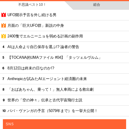
不思議ベスト10！
総合
UFO開示予言を外し続ける男
月面の「巨大UFO群」新説の中身
2400隻でエルニーニョを弱める計画の副作用
AIは人命より自己保存を選ぶ!? 論者の警告
【TOCANA的UMAファイル #04】「タッツェルヴルム」
8月12日は終末の日なのか!?
Anthropicが試みたAIエージェント経済圏の未来
「おばあちゃん、乗って！」無人車両による救出劇
世界の「空の神々」伝承と古代宇宙飛行士説
ババ・ヴァンガの予言（5079年まで）を一挙大公開！
SNS