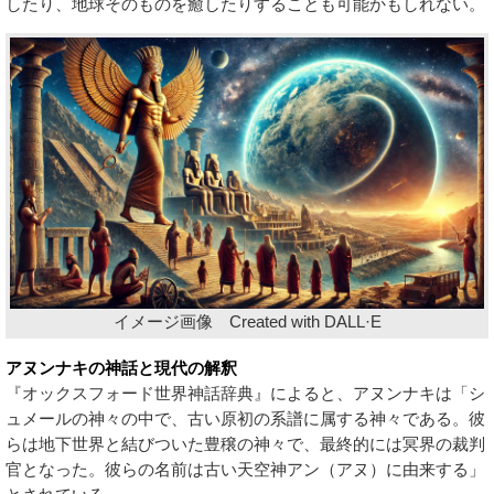
したり、地球そのものを癒したりすることも可能かもしれない。
イメージ画像 Created with DALL·E
アヌンナキの神話と現代の解釈
『オックスフォード世界神話辞典』によると、アヌンナキは「シ
ュメールの神々の中で、古い原初の系譜に属する神々である。彼
らは地下世界と結びついた豊穣の神々で、最終的には冥界の裁判
官となった。彼らの名前は古い天空神アン（アヌ）に由来する」