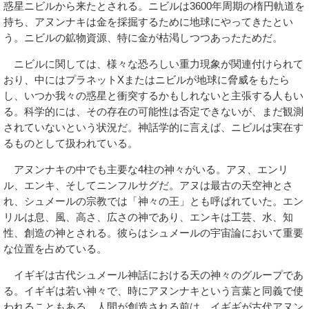
惑星ニビルから来たとされる。ニビルは3600年周期の楕円軌道を
持ち、アヌンナキは金を採掘するために地球にやってきたとい
う。ニビルの鉱物資源、特に金が枯渇しつつあったためだ。
ニビルに関しては、様々な恐ろしい重力現象が関連付けられて
おり、中にはプラネットXまたはニビルが地球に脅威をもたら
し、いつか我々の惑星と衝突するかもしれないと主張する人もい
る。科学的には、その存在の可能性は否定できないが、まだ観測
されていないという状況だ。神話学的に言えば、ニビルは実在す
るものとして扱われている。
アヌンナキの中でも主要な4柱の神々がいる。アヌ、エンリ
ル、エンキ、そしてニンフルサグだ。アヌは最古の天空神とさ
れ、シュメールの宗教では「神々の王」とも呼ばれていた。エン
リルは息、風、高さ、広さの神であり、エンキは工芸、水、知
性、創造の神とされる。彼らはシュメールの宇宙論において重要
な位置を占めている。
イギギは古代シュメール神話における天の神々のグループであ
る。イギギは若い神々で、時にアヌンナキという言葉と同義で使
われることもある。人間が創造される前は、イギギが古代アヌン