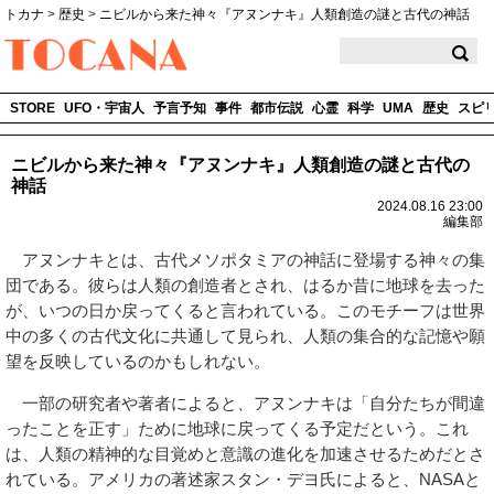
トカナ
>
歴史
>
ニビルから来た神々『アヌンナキ』人類創造の謎と古代の神話
TOCANA
STORE
UFO・宇宙人
予言予知
事件
都市伝説
心霊
科学
UMA
歴史
スピ
ニビルから来た神々『アヌンナキ』人類創造の謎と古代の
神話
2024.08.16 23:00
編集部
アヌンナキとは、古代メソポタミアの神話に登場する神々の集
団である。彼らは人類の創造者とされ、はるか昔に地球を去った
が、いつの日か戻ってくると言われている。このモチーフは世界
中の多くの古代文化に共通して見られ、人類の集合的な記憶や願
望を反映しているのかもしれない。
一部の研究者や著者によると、アヌンナキは「自分たちが間違
ったことを正す」ために地球に戻ってくる予定だという。これ
は、人類の精神的な目覚めと意識の進化を加速させるためだとさ
れている。アメリカの著述家スタン・デヨ氏によると、NASAと