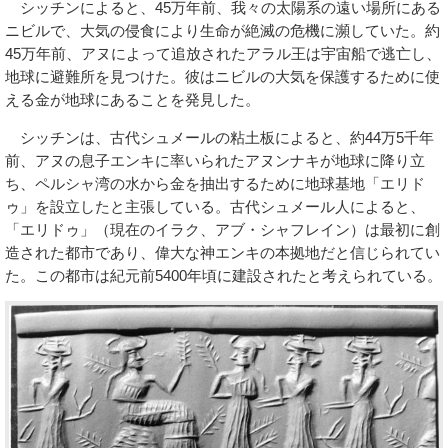
シッチンによると、45万年前、我々の太陽系の遠い場所にある
ニビルで、大気の侵食により生命が絶滅の危機に瀕していた。約
45万年前、アヌによって追放されたアラル王は宇宙船で逃亡し、
地球に避難所を見つけた。彼はニビルの大気を保護するために使
える金が地球にあることを発見した。
シッチンは、古代シュメールの粘土板によると、約44万5千年
前、アヌの息子エンキに率いられたアヌンナキが地球に降り立
ち、ペルシャ湾の水から金を抽出するために地球基地「エリド
ゥ」を設立したと主張している。古代シュメール人によると、
「エリドゥ」（現在のイラク、アブ・シャフレイン）は最初に創
造された都市であり、偉大な神エンキの本拠地だと信じられてい
た。この都市は紀元前5400年頃に建設されたと考えられている。