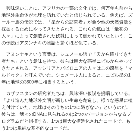
興味深いことに、アフリカの一部の文化では、何万年も前から
地球外生命体が地球を訪れていたと信じられている。例えば、ズ
ールー族の伝説では、「星からの訪問者」が金や他の天然資源を
採掘するためにやってきたとされる。これらの鉱山は「最初の
人々」によって創造された奴隷によって働かれていたという。こ
の伝説はアヌンナキの物語と驚くほど似ている。
アヌンナキという言葉は、シュメール語で「天から降りてきた
者たち」という意味を持つ。彼らは巨大な惑星ニビルからやって
きたとされる。アッシリアとバビロニアの人々はこの惑星を「マ
ルドゥク」と呼んでいた。シュメール人によると、ニビル星の1
年は地球の3600年に相当するという。
カザフスタンの研究者たちは、興味深い仮説を提唱している。
「より進んだ地球外文明が新しい生命を創造し、様々な惑星に植
え付けていた。地球はそのうちの1つに過ぎない」というのだ。
彼らは、我々のDNAに見られるのは2つのバージョンからなるプ
ログラムだと指摘する。1つは巨大な構造化されたコードで、も
う1つは単純な基本的なコードだ。