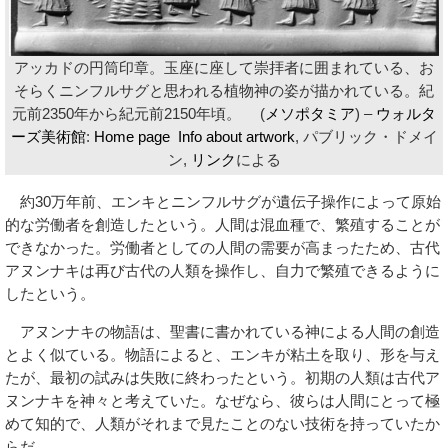
アッカドの円筒印章。玉座に座して崇拝者に囲まれている、お
そらくニンフルサグと思われる植物神の姿が描かれている。紀
元前2350年から紀元前2150年頃。
(
メソポタミア
) –
ウォルタ
ーズ美術館
:
Home page
Info about artwork
, パブリック・ドメイ
ン,
リンク
による
約30万年前、エンキとニンフルサグが遺伝子操作によって原始
的な労働者を創造したという。人間は混血種で、繁殖することが
できなかった。労働者としての人間の需要が高まったため、古代
アヌンナキは再び古代の人類を操作し、自力で繁殖できるように
したという。
アヌンナキの物語は、聖書に書かれている神による人間の創造
とよく似ている。物語によると、エンキが粘土を取り、形を与え
たが、最初の試みは失敗に終わったという。初期の人類は古代ア
ヌンナキを神々と考えていた。なぜなら、彼らは人間にとって極
めて知的で、人類がそれまで見たことのない技術を持っていたか
らだ。