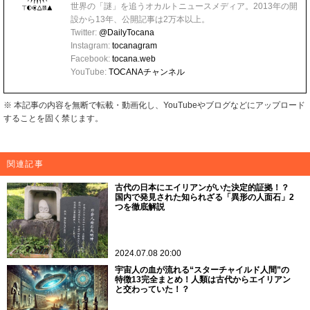
世界の「謎」を追うオカルトニュースメディア。2013年の開
設から13年、公開記事は2万本以上。
Twitter:
@DailyTocana
Instagram:
tocanagram
Facebook:
tocana.web
YouTube:
TOCANAチャンネル
※ 本記事の内容を無断で転載・動画化し、YouTubeやブログなどにアップロード
することを固く禁じます。
関連記事
古代の日本にエイリアンがいた決定的証拠！？
国内で発見された知られざる「異形の人面石」2
つを徹底解説
2024.07.08 20:00
宇宙人の血が流れる“スターチャイルド人間”の
特徴13完全まとめ！人類は古代からエイリアン
と交わっていた！？