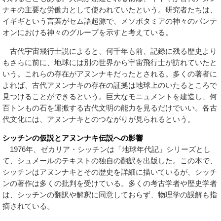
ナキの主要な労働力として使われていたという。研究者たちは、
イギギという言葉がセム語起源で、メソポタミアの神々のパンテ
オンにおける神々のグループを示すと考えている。
古代宇宙飛行士説によると、何千年も前、記録に残る歴史より
もさらに前に、地球には別の世界から宇宙飛行士が訪れていたと
いう。これらの存在がアヌンナキだったとされる。多くの著者に
よれば、古代アヌンナキの存在の証拠は地球上のいたるところで
見つけることができるという。巨大なモニュメントを建造し、何
百トンもの石を運搬する古代文明の能力を見るだけでいい。各古
代文化には、アヌンナキとのつながりが見られるという。
シッチンの仮説とアヌンナキ伝説への影響
1976年、ゼカリア・シッチンは「地球年代記」シリーズとし
て、シュメールのテキストの独自の翻訳を出版した。この本で、
シッチンはアヌンナキとその歴史を詳細に描いているが、シッチ
ンの著作は多くの批判を受けている。多くの考古学者や歴史学者
は、シッチンの翻訳や解釈に同意しておらず、物理学の誤解も指
摘されている。