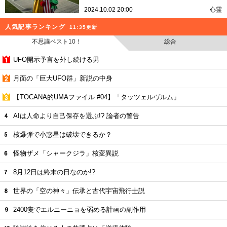
2024.10.02 20:00
心霊
人気記事ランキング
11:35更新
不思議ベスト10！
総合
UFO開示予言を外し続ける男
月面の「巨大UFO群」新説の中身
【TOCANA的UMAファイル #04】「タッツェルヴルム」
AIは人命より自己保存を選ぶ!? 論者の警告
核爆弾で小惑星は破壊できるか？
怪物ザメ「シャークジラ」核変異説
8月12日は終末の日なのか!?
世界の「空の神々」伝承と古代宇宙飛行士説
2400隻でエルニーニョを弱める計画の副作用