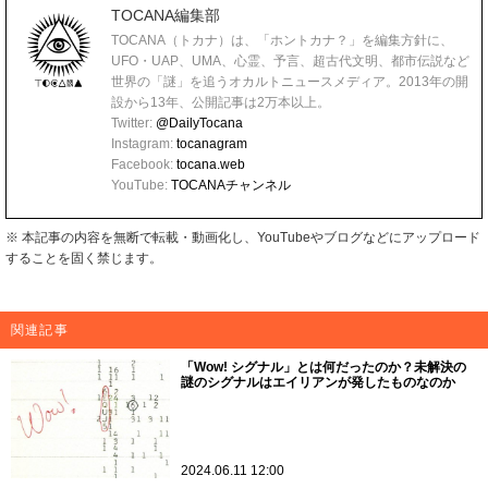
TOCANA編集部
TOCANA（トカナ）は、「ホントカナ？」を編集方針に、
UFO・UAP、UMA、心霊、予言、超古代文明、都市伝説など
世界の「謎」を追うオカルトニュースメディア。2013年の開
設から13年、公開記事は2万本以上。
Twitter:
@DailyTocana
Instagram:
tocanagram
Facebook:
tocana.web
YouTube:
TOCANAチャンネル
※ 本記事の内容を無断で転載・動画化し、YouTubeやブログなどにアップロード
することを固く禁じます。
関連記事
「Wow! シグナル」とは何だったのか？未解決の
謎のシグナルはエイリアンが発したものなのか
2024.06.11 12:00