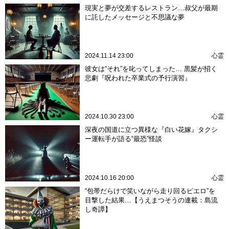
現実と夢が交差するレストラン…叔父が最期
に託したメッセージと不思議な夢
2024.11.14 23:00
心霊
彼女は“それ”を叱ってしまった… 黒髪が招く
悲劇『呪われた卒業式の予行演習』
2024.10.30 23:00
心霊
深夜の国道に立つ異様な『白い花嫁』タクシ
ー運転手が語る“最恐”怪談
2024.10.16 20:00
心霊
“包帯だらけで笑いながら走り回るピエロ”を
目撃した結果…【うえまつそうの連載：島流
し奇譚】