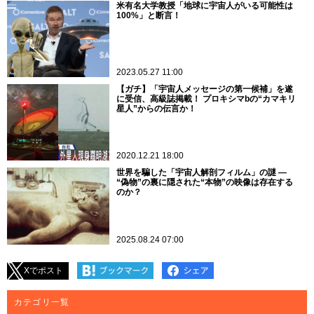
米有名大学教授「地球に宇宙人がいる可能性は
100%」と断言！
2023.05.27 11:00
【ガチ】「宇宙人メッセージの第一候補」を遂
に受信、高級誌掲載！ プロキシマbの“カマキリ
星人”からの伝言か！
2020.12.21 18:00
世界を騙した「宇宙人解剖フィルム」の謎 ―
“偽物”の裏に隠された“本物”の映像は存在する
のか？
2025.08.24 07:00
Xでポスト
カテゴリ一覧