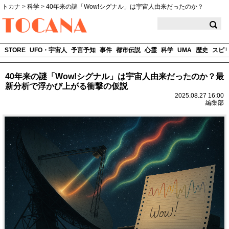
トカナ
>
科学
>
40年来の謎「Wow!シグナル」は宇宙人由来だったのか？
TOCANA
STORE
UFO・宇宙人
予言予知
事件
都市伝説
心霊
科学
UMA
歴史
スピ
40年来の謎「Wow!シグナル」は宇宙人由来だったのか？最
新分析で浮かび上がる衝撃の仮説
2025.08.27 16:00
編集部