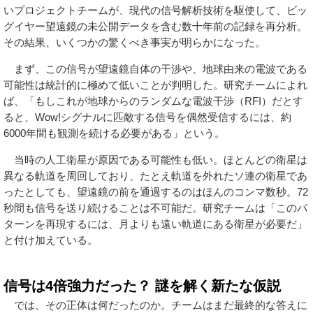
いプロジェクトチームが、現代の信号解析技術を駆使して、ビッ
グイヤー望遠鏡の未公開データを含む数十年前の記録を再分析。
その結果、いくつかの驚くべき事実が明らかになった。
まず、この信号が望遠鏡自体の干渉や、地球由来の電波である
可能性は統計的に極めて低いことが判明した。研究チームによれ
ば、「もしこれが地球からのランダムな電波干渉（RFI）だとす
ると、Wow!シグナルに匹敵する信号を偶然受信するには、約
6000年間も観測を続ける必要がある」という。
当時の人工衛星が原因である可能性も低い。ほとんどの衛星は
異なる軌道を周回しており、たとえ軌道を外れたソ連の衛星であ
ったとしても、望遠鏡の前を通過するのはほんのコンマ数秒。72
秒間も信号を送り続けることは不可能だ。研究チームは「このパ
ターンを再現するには、月よりも遠い軌道にある衛星が必要だ」
と付け加えている。
信号は4倍強力だった？ 謎を解く新たな仮説
では、その正体は何だったのか。チームはまだ最終的な答えに