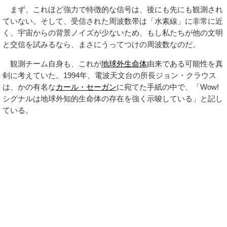
まず、これほど強力で特徴的な信号は、後にも先にも観測され
ていない。そして、受信された周波数帯は「水素線」に非常に近
く、宇宙からの背景ノイズが少ないため、もし私たちが他の文明
と交信を試みるなら、まさにうってつけの周波数なのだ。
観測チーム自身も、これが
地球外生命体
由来である可能性を真
剣に考えていた。1994年、電波天文台の所長ジョン・クラウス
は、かの有名な
カール・セーガン
に宛てた手紙の中で、「Wow!
シグナルは地球外知的生命体の存在を強く示唆している」と記し
ている。