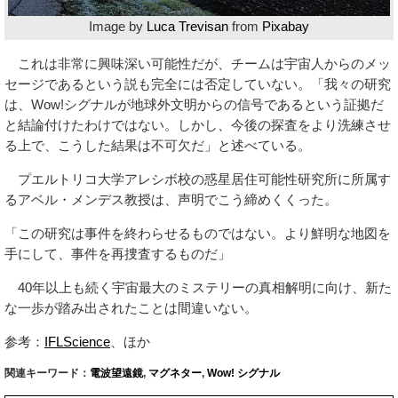
Image by
Luca Trevisan
from
Pixabay
これは非常に興味深い可能性だが、チームは宇宙人からのメッ
セージであるという説も完全には否定していない。「我々の研究
は、Wow!シグナルが地球外文明からの信号であるという証拠だ
と結論付けたわけではない。しかし、今後の探査をより洗練させ
る上で、こうした結果は不可欠だ」と述べている。
プエルトリコ大学アレシボ校の惑星居住可能性研究所に所属す
るアベル・メンデス教授は、声明でこう締めくくった。
「この研究は事件を終わらせるものではない。より鮮明な地図を
手にして、事件を再捜査するものだ」
40年以上も続く宇宙最大のミステリーの真相解明に向け、新た
な一歩が踏み出されたことは間違いない。
参考：
IFLScience
、ほか
関連キーワード：
電波望遠鏡
,
マグネター
,
Wow! シグナル