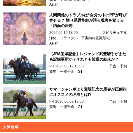
Aslan
人間関係のトラブルは“自分の中の凹”が呼び
寄せる？ 悟り系霊能師が語る現実を変える
「内面の法則」
2026.06.19 18:00
スピリチュアル
浄化
フラクタル
宇宙純粋意識領域
Aslan
【JRA宝塚記念】レジェンド武豊騎手がまた
も記録更新か？それとも波乱の結末か？
PR
2026.06.12 13:00
予言・予知
競馬
一攫千金
G1
サマージャンボより宝塚記念の馬券が圧倒的
にオススメの理由とは!?
PR
2026.06.08 13:00
予言・予知
競馬
一攫千金
G1
人気連載