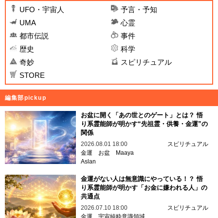
UFO・宇宙人
予言・予知
UMA
心霊
都市伝説
事件
歴史
科学
奇妙
スピリチュアル
STORE
編集部pickup
お盆に開く「あの世とのゲート」とは？ 悟
り系霊能師が明かす“先祖霊・供養・金運”の
関係
2026.08.01 18:00
スピリチュアル
金運
お盆
Maaya
Aslan
金運がない人は無意識にやっている！？ 悟
り系霊能師が明かす「お金に嫌われる人」の
共通点
2026.07.10 18:00
スピリチュアル
金運
宇宙純粋意識領域