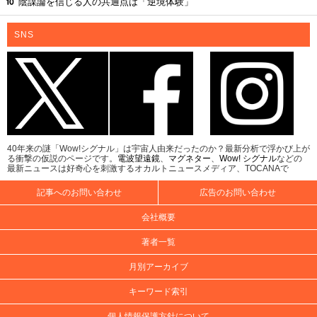
陰謀論を信じる人の共通点は「逆境体験」
SNS
40年来の謎「Wow!シグナル」は宇宙人由来だったのか？最新分析で浮かび上が
る衝撃の仮説のページです。
電波望遠鏡
、
マグネター
、
Wow! シグナル
などの
最新ニュースは好奇心を刺激するオカルトニュースメディア、TOCANAで
記事へのお問い合わせ
広告のお問い合わせ
会社概要
著者一覧
月別アーカイブ
キーワード索引
個人情報保護方針について