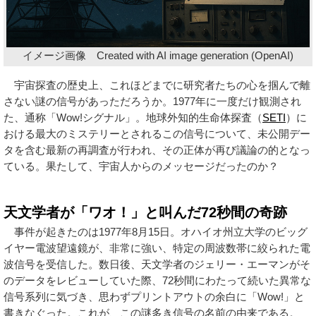
イメージ画像 Created with AI image generation (OpenAI)
宇宙探査の歴史上、これほどまでに研究者たちの心を掴んで離
さない謎の信号があっただろうか。1977年に一度だけ観測され
た、通称「Wow!シグナル」。地球外知的生命体探査（
SETI
）に
おける最大のミステリーとされるこの信号について、未公開デー
タを含む最新の再調査が行われ、その正体が再び議論の的となっ
ている。果たして、宇宙人からのメッセージだったのか？
天文学者が「ワオ！」と叫んだ72秒間の奇跡
事件が起きたのは1977年8月15日。オハイオ州立大学のビッグ
イヤー電波望遠鏡が、非常に強い、特定の周波数帯に絞られた電
波信号を受信した。数日後、天文学者のジェリー・エーマンがそ
のデータをレビューしていた際、72秒間にわたって続いた異常な
信号系列に気づき、思わずプリントアウトの余白に「Wow!」と
書きなぐった。これが、この謎多き信号の名前の由来である。