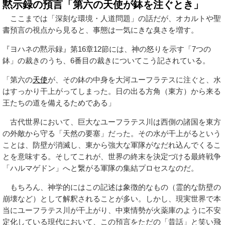
黙示録の預言「第六の天使が鉢を注ぐとき」
ここまでは「深刻な環境・人道問題」の話だが、オカルトや聖
書預言の視点から見ると、事態は一気にきな臭さを増す。
『ヨハネの黙示録』第16章12節には、神の怒りを示す「7つの
鉢」の裁きのうち、6番目の裁きについてこう記されている。
「第六の
天使
が、その鉢の中身を大河ユーフラテスに注ぐと、水
はすっかり干上がってしまった。日の出る方角（東方）から来る
王たちの道を備えるためである」
古代世界において、巨大なユーフラテス川は西側の諸国を東方
の外敵から守る「天然の要塞」だった。その水が干上がるという
ことは、防壁が消滅し、東から強大な軍隊がなだれ込んでくるこ
とを意味する。そしてこれが、世界の終末を決定づける最終戦争
「ハルマゲドン」へと繋がる軍隊の集結プロセスなのだ。
もちろん、神学的にはこの記述は象徴的なもの（霊的な防壁の
崩壊など）として解釈されることが多い。しかし、現実世界で本
当にユーフラテス川が干上がり、中東情勢が火薬庫のように不安
定化している現代において、この預言をただの「昔話」と笑い飛