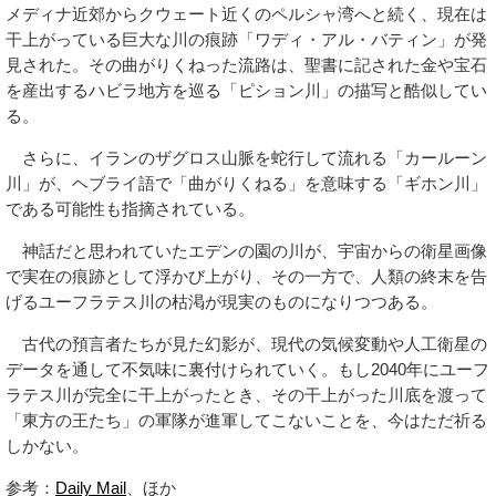
メディナ近郊からクウェート近くのペルシャ湾へと続く、現在は
干上がっている巨大な川の痕跡「ワディ・アル・バティン」が発
見された。その曲がりくねった流路は、聖書に記された金や宝石
を産出するハビラ地方を巡る「ピション川」の描写と酷似してい
る。
さらに、イランのザグロス山脈を蛇行して流れる「カールーン
川」が、ヘブライ語で「曲がりくねる」を意味する「ギホン川」
である可能性も指摘されている。
神話だと思われていたエデンの園の川が、宇宙からの衛星画像
で実在の痕跡として浮かび上がり、その一方で、人類の終末を告
げるユーフラテス川の枯渇が現実のものになりつつある。
古代の預言者たちが見た幻影が、現代の気候変動や人工衛星の
データを通して不気味に裏付けられていく。もし2040年にユーフ
ラテス川が完全に干上がったとき、その干上がった川底を渡って
「東方の王たち」の軍隊が進軍してこないことを、今はただ祈る
しかない。
参考：
Daily Mail
、ほか