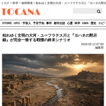
トカナ
>
科学
>
地球環境
>
枯れゆく文明の大河・ユーフラテス川と『ヨハネの黙
TOCANA
STORE
UFO・宇宙人
予言予知
事件
都市伝説
心霊
科学
UMA
歴史
スピ
枯れゆく文明の大河・ユーフラテス川と『ヨハネの黙示
録』が完全一致する戦慄の終末シナリオ
2026.05.12 07:00
編集部