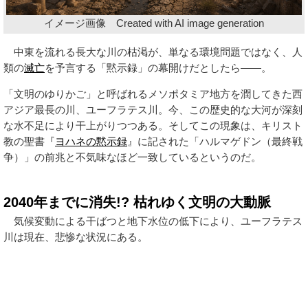
イメージ画像 Created with AI image generation
中東を流れる長大な川の枯渇が、単なる環境問題ではなく、人
類の
滅亡
を予言する「黙示録」の幕開けだとしたら——。
「文明のゆりかご」と呼ばれるメソポタミア地方を潤してきた西
アジア最長の川、ユーフラテス川。今、この歴史的な大河が深刻
な水不足により干上がりつつある。そしてこの現象は、キリスト
教の聖書『
ヨハネの黙示録
』に記された「ハルマゲドン（最終戦
争）」の前兆と不気味なほど一致しているというのだ。
2040年までに消失!? 枯れゆく文明の大動脈
気候変動による干ばつと地下水位の低下により、ユーフラテス
川は現在、悲惨な状況にある。