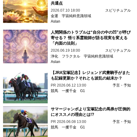
共通点
2026.07.10 18:00
スピリチュアル
金運
宇宙純粋意識領域
Aslan
人間関係のトラブルは“自分の中の凹”が呼び
寄せる？ 悟り系霊能師が語る現実を変える
「内面の法則」
2026.06.19 18:00
スピリチュアル
浄化
フラクタル
宇宙純粋意識領域
Aslan
【JRA宝塚記念】レジェンド武豊騎手がまた
も記録更新か？それとも波乱の結末か？
PR
2026.06.12 13:00
予言・予知
競馬
一攫千金
G1
サマージャンボより宝塚記念の馬券が圧倒的
にオススメの理由とは!?
PR
2026.06.08 13:00
予言・予知
競馬
一攫千金
G1