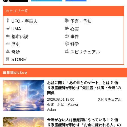
カテゴリ一覧
UFO・宇宙人
予言・予知
UMA
心霊
都市伝説
事件
歴史
科学
奇妙
スピリチュアル
STORE
編集部pickup
お盆に開く「あの世とのゲート」とは？ 悟
り系霊能師が明かす“先祖霊・供養・金運”の
関係
2026.08.01 18:00
スピリチュアル
金運
お盆
Maaya
Aslan
金運がない人は無意識にやっている！？ 悟
り系霊能師が明かす「お金に嫌われる人」の