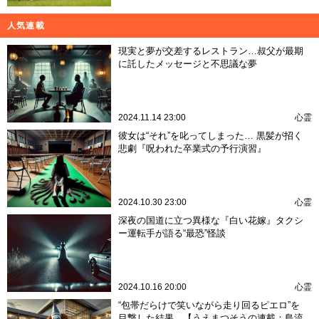
人気連載
現実と夢が交差するレストラン…叔父が最期
に託したメッセージと不思議な夢
2024.11.14 23:00
心霊
彼女は“それ”を叱ってしまった… 黒髪が招く
悲劇『呪われた卒業式の予行演習』
2024.10.30 23:00
心霊
深夜の国道に立つ異様な『白い花嫁』タクシ
ー運転手が語る“最恐”怪談
2024.10.16 20:00
心霊
“包帯だらけで笑いながら走り回るピエロ”を
目撃した結果…【うえまつそうの連載：島流