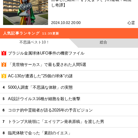
し奇譚】
2024.10.02 20:00
心霊
人気記事ランキング
11:35更新
不思議ベスト10！
総合
ブラジル金属球体UFO事件の機密ファイル
「見世物サーカス」で最も愛された人間5選
AC-130が遭遇した"25個の球体"の謎
5000人調査「不思議な体験」の実態
AI設計ウイルス16種が細胞を殺した衝撃
コロナ的中霊能者が語る2026年の予言ビジョン
トランプ大統領に「エイリアン発表原稿」を渡した男
臨死体験で会った「素顔のイエス」