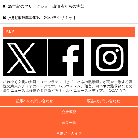
19世紀のフリークショー出演者たちの実態
文明崩壊確率49%、2050年のリミット
SNS
枯れゆく文明の大河・ユーフラテス川と『ヨハネの黙示録』が完全一致する戦
慄の終末シナリオのページです。
ハルマゲドン
、
預言
、
ヨハネの黙示録
などの
最新ニュースは好奇心を刺激するオカルトニュースメディア、TOCANAで
記事へのお問い合わせ
広告のお問い合わせ
会社概要
著者一覧
月別アーカイブ