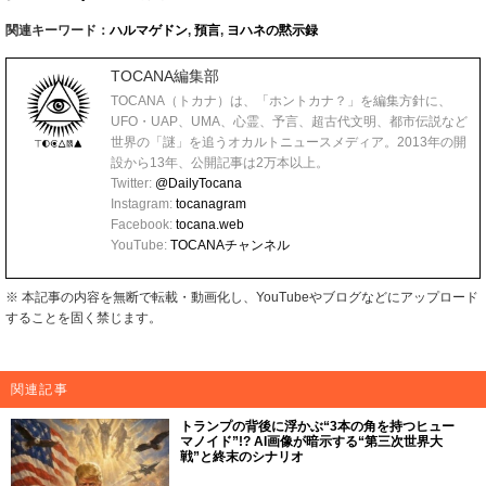
関連キーワード：
ハルマゲドン
,
預言
,
ヨハネの黙示録
TOCANA編集部
TOCANA（トカナ）は、「ホントカナ？」を編集方針に、
UFO・UAP、UMA、心霊、予言、超古代文明、都市伝説など
世界の「謎」を追うオカルトニュースメディア。2013年の開
設から13年、公開記事は2万本以上。
Twitter:
@DailyTocana
Instagram:
tocanagram
Facebook:
tocana.web
YouTube:
TOCANAチャンネル
※ 本記事の内容を無断で転載・動画化し、YouTubeやブログなどにアップロード
することを固く禁じます。
関連記事
トランプの背後に浮かぶ“3本の角を持つヒュー
マノイド”!? AI画像が暗示する“第三次世界大
戦”と終末のシナリオ