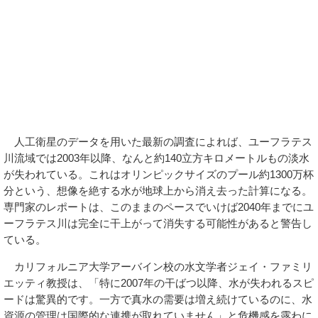
人工衛星のデータを用いた最新の調査によれば、ユーフラテス
川流域では2003年以降、なんと約140立方キロメートルもの淡水
が失われている。これはオリンピックサイズのプール約1300万杯
分という、想像を絶する水が地球上から消え去った計算になる。
専門家のレポートは、このままのペースでいけば2040年までにユ
ーフラテス川は完全に干上がって消失する可能性があると警告し
ている。
カリフォルニア大学アーバイン校の水文学者ジェイ・ファミリ
エッティ教授は、「特に2007年の干ばつ以降、水が失われるスピ
ードは驚異的です。一方で真水の需要は増え続けているのに、水
資源の管理は国際的な連携が取れていません」と危機感を露わに