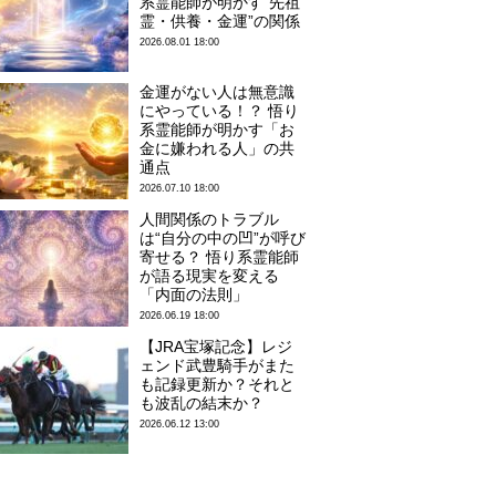
系霊能師が明かす“先祖
霊・供養・金運”の関係
2026.08.01 18:00
金運がない人は無意識
にやっている！？ 悟り
系霊能師が明かす「お
金に嫌われる人」の共
通点
2026.07.10 18:00
人間関係のトラブル
は“自分の中の凹”が呼び
寄せる？ 悟り系霊能師
が語る現実を変える
「内面の法則」
2026.06.19 18:00
【JRA宝塚記念】レジ
ェンド武豊騎手がまた
も記録更新か？それと
も波乱の結末か？
2026.06.12 13:00