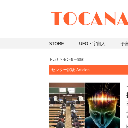
STORE
UFO・宇宙人
予
トカナ
>
センター試験
センター試験 Articles
[