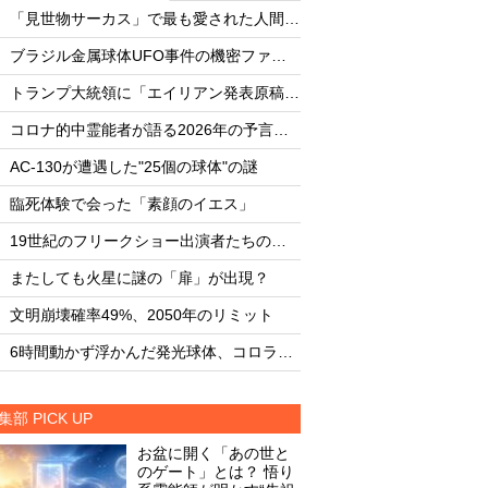
・
・
「見世物サーカス」で最も愛された人間5選
・
・
ブラジル金属球体UFO事件の機密ファイル
・
・
トランプ大統領に「エイリアン発表原稿」を渡した男
・
・
コロナ的中霊能者が語る2026年の予言ビジョン
・
・
AC-130が遭遇した"25個の球体"の謎
AC-130が遭遇した"
・
・
臨死体験で会った「素顔のイエス」
臨死体験で会った「
・
・
19世紀のフリークショー出演者たちの実態
・
・
またしても火星に謎の「扉」が出現？
またしても火星に謎
・
・
文明崩壊確率49%、2050年のリミット
文明崩壊確率49%、2
・
・
6時間動かず浮かんだ発光球体、コロラド上空の謎
集部 PICK UP
お盆に開く「あの世と
のゲート」とは？ 悟り