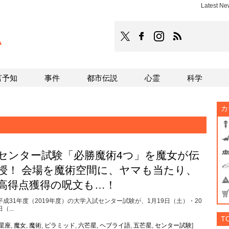
Latest N
TOCANA
TOCANAのFacebookはこち
TOCANAのinstagra
TOCANAのRS
言予知
事件
都市伝説
心霊
科学
カ
センター試験「必勝魔術4つ」を魔女が伝
授！ 会場を魔術空間に、ヤマも当たり、
高得点獲得の呪文も…！
平成31年度（2019年度）の大学入試センター試験が、1月19日（土）・20
日（...
T
星座
,
魔女
,
魔術
,
ピラミッド
,
六芒星
,
ヘブライ語
,
五芒星
,
センター試験
]