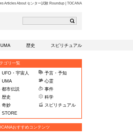
ews Articles About センター試験 Roundup | TOCANA
ら
mはこちら
Sはこちら
UMA
歴史
スピリチュアル
テゴリ一覧
UFO・宇宙人
予言・予知
UMA
心霊
都市伝説
事件
歴史
科学
奇妙
スピリチュアル
STORE
OCANAおすすめコンテンツ