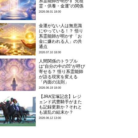
系霊能師が明かす“先祖
霊・供養・金運”の関係
2026.08.01 18:00
金運がない人は無意識
にやっている！？ 悟り
系霊能師が明かす「お
金に嫌われる人」の共
通点
2026.07.10 18:00
人間関係のトラブル
は“自分の中の凹”が呼び
寄せる？ 悟り系霊能師
が語る現実を変える
「内面の法則」
2026.06.19 18:00
【JRA宝塚記念】レジ
ェンド武豊騎手がまた
も記録更新か？それと
も波乱の結末か？
2026.06.12 13:00