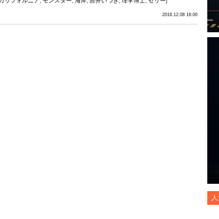
カリフォルニア
,
モンスター
,
海岸
,
吉井いつき
,
理学博士
,
ゼリー
]
2016.12.08 16:00
人