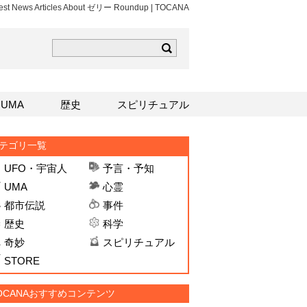
est News Articles About ゼリー Roundup | TOCANA
ら
mはこちら
Sはこちら
UMA
歴史
スピリチュアル
テゴリ一覧
UFO・宇宙人
予言・予知
UMA
心霊
都市伝説
事件
歴史
科学
奇妙
スピリチュアル
STORE
OCANAおすすめコンテンツ