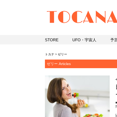
STORE
UFO・宇宙人
予
トカナ
>
ゼリー
ゼリー Articles
問
[