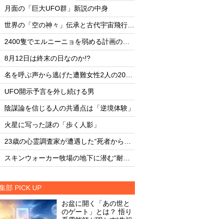
・
・
月面の「巨大UFO群」新説の中身
月面の「巨大UFO群
・
・
世界の「空の神々」伝承と古代宇宙飛行士説
・
・
2400隻でエルニーニョを弱める計画の副作用
・
・
8月12日は終末の日なのか!?
8月12日は終末の日な
・
・
名を呼ぶ声から逃げた遭難女性2人の20時間
・
・
UFO開示予言を外し続ける男
UFO開示予言を外し
・
・
陰謀論を信じる人の共通点は「逆境体験」
陰謀論を信じる人の
・
・
火星に写った謎の「歩く人影」
火星に写った謎の「
・
・
23歳の心霊調査家が遭遇した“死者からの合図”
・
・
スキンウォーカー牧場の地下に潜む“耐熱タイル似のセラミック片と未知の元素”
集部 PICK UP
お盆に開く「あの世と
のゲート」とは？ 悟り