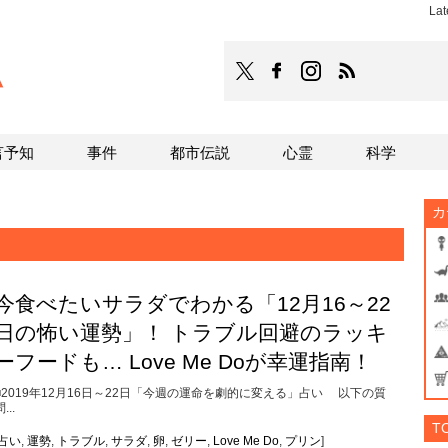
Lat
TOCANA
TOCANAのFacebookはこち
TOCANAのinstagra
TOCANAのRS
言予知
事件
都市伝説
心霊
科学
カ
今食べたいサラダでわかる「12月16～22
日の怖い運勢」！ トラブル回避のラッキ
ーフードも… Love Me Doが幸運指南！
■2019年12月16日～22日「今週の運命を劇的に変える」占い 以下の質
...
T
占い
,
運勢
,
トラブル
,
サラダ
,
卵
,
ゼリー
,
Love Me Do
,
プリン
]