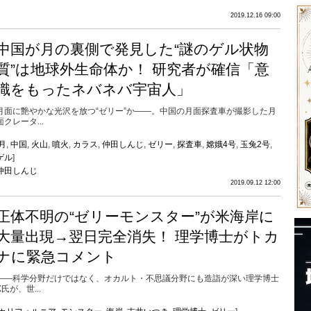
2019.12.16 09:00
中国が月の裏側で発見した“謎のゲル状物
質”は地球外生命体か！ 研究者が確信「意
識をもったネバネバ宇宙人」
月面に艶やかな光沢を放つ“ゼリー”か――。中国の月面探査車が撮影した月
面クレータ...
月
,
中国
,
火山
,
噴火
,
カラス
,
仲田しんじ
,
ゼリー
,
探査車
,
嫦娥4号
,
玉兔2号
,
ゲル
]
仲田しんじ
2019.09.12 12:00
正体不明の“ゼリーモンスター”が米海岸に
大量出現→翌日完全消失！ 理学博士がトカ
ナに緊急コメント
――科学分野だけではなく、オカルト・不思議分野にも造詣が深い理学博士
X氏が、世...