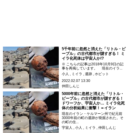
5千年前に忽然と消えた「リトル・ピ
ープル」の古代都市が謎すぎる！ ミ
イラ化死体は宇宙人か!?
※ こちらの記事は2018年10月9日の記
事を再掲しています。 現在のイラ...
小人
ミイラ
遺跡
ホビット
2022.02.07 13:30
仲田しんじ
5000年前に忽然と消えた「リトル・
ピープル」の古代都市が謎すぎる！
ドワーフか、宇宙人か… ミイラ化死
体の分析結果に衝撃！＝イラン
現在のイラン・ケルマーン州で紀元前
3000年前の町の遺跡が発掘された。そ
の町の住...
宇宙人
小人
ミイラ
仲田しんじ