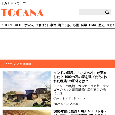
トカナ
>
ドワーフ
TOCANA
STORE
UFO・宇宙人
予言予知
事件
都市伝説
心霊
科学
UMA
歴史
スピ
ドワーフ Articles
インドの辺境に「小人の村」が実在
した？ 1000の石の家を建てた“失わ
れた種族”の正体とは？
インドの奥地、カルナータカ州。マン
ゴーの木々と田園風景が広がるこの地
に、遠...
小人
インド
ドワーフ
2025.07.28 20:00
5000年前に忽然と消えた「リトル・