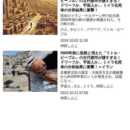
ピープル」の古代都市が謎すぎる！
ドワーフか、宇宙人か… ミイラ化死
体の分析結果に衝撃！
現在のイラン・ケルマーン州で紀元前
3000年前の町の遺跡が発掘された。そ
の町の住...
小人
ホビット
ドワーフ
リトル・ピー
プル
2024.10.02 11:30
仲田しんじ
5000年前に忽然と消えた「リトル・
ピープル」の古代都市が謎すぎる！
ドワーフか、宇宙人か… ミイラ化死
体の分析結果に衝撃！＝イラン
京都府北区の国宝・大徳寺方丈の屋根裏
から約400年前のノミが発見され、話題
になっ...
宇宙人
小人
ミイラ
仲田しんじ
2022.10.21 07:00
仲田しんじ