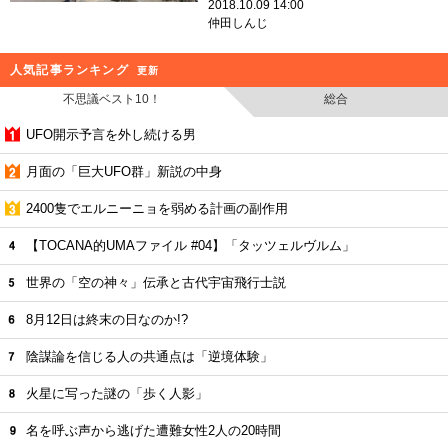
2018.10.09 14:00
仲田しんじ
人気記事ランキング
更新
不思議ベスト10！
総合
UFO開示予言を外し続ける男
月面の「巨大UFO群」新説の中身
2400隻でエルニーニョを弱める計画の副作用
【TOCANA的UMAファイル #04】「タッツェルヴルム」
世界の「空の神々」伝承と古代宇宙飛行士説
8月12日は終末の日なのか!?
陰謀論を信じる人の共通点は「逆境体験」
火星に写った謎の「歩く人影」
名を呼ぶ声から逃げた遭難女性2人の20時間