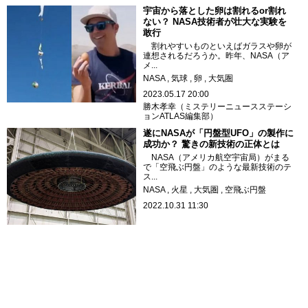
宇宙から落とした卵は割れるor割れ
ない？ NASA技術者が壮大な実験を
敢行
割れやすいものといえばガラスや卵が
連想されるだろうか。昨年、NASA（ア
メ...
NASA
気球
卵
大気圏
2023.05.17 20:00
勝木孝幸（ミステリーニュースステーシ
ョンATLAS編集部）
遂にNASAが「円盤型UFO」の製作に
成功か？ 驚きの新技術の正体とは
NASA（アメリカ航空宇宙局）がまる
で「空飛ぶ円盤」のような最新技術のテ
ス...
NASA
火星
大気圏
空飛ぶ円盤
2022.10.31 11:30