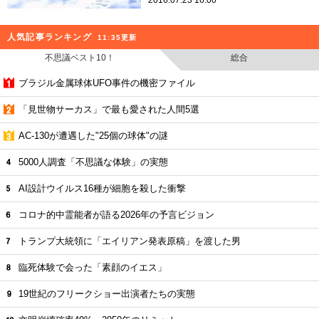
2016.07.23 16:00
人気記事ランキング
11:35更新
不思議ベスト10！
総合
ブラジル金属球体UFO事件の機密ファイル
「見世物サーカス」で最も愛された人間5選
AC-130が遭遇した"25個の球体"の謎
5000人調査「不思議な体験」の実態
AI設計ウイルス16種が細胞を殺した衝撃
コロナ的中霊能者が語る2026年の予言ビジョン
トランプ大統領に「エイリアン発表原稿」を渡した男
臨死体験で会った「素顔のイエス」
19世紀のフリークショー出演者たちの実態