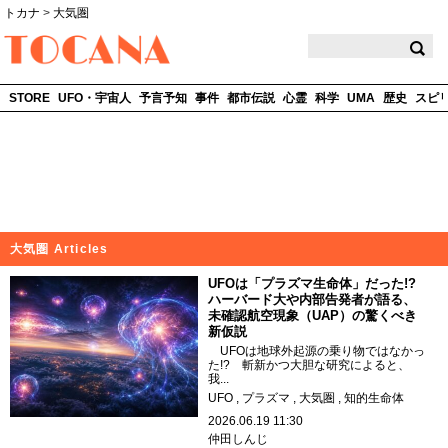
トカナ
>
大気圏
TOCANA
STORE
UFO・宇宙人
予言予知
事件
都市伝説
心霊
科学
UMA
歴史
スピ
大気圏 Articles
UFOは「プラズマ生命体」だった!?
ハーバード大や内部告発者が語る、
未確認航空現象（UAP）の驚くべき
新仮説
UFOは地球外起源の乗り物ではなかっ
た!? 斬新かつ大胆な研究によると、
我...
UFO
プラズマ
大気圏
知的生命体
2026.06.19 11:30
仲田しんじ