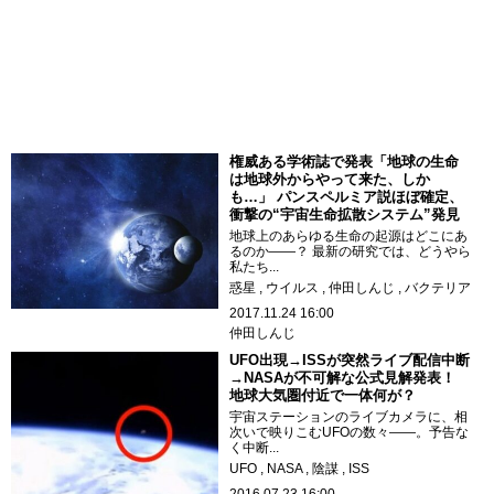
権威ある学術誌で発表「地球の生命
は地球外からやって来た、しか
も…」 パンスペルミア説ほぼ確定、
衝撃の“宇宙生命拡散システム”発見
地球上のあらゆる生命の起源はどこにあ
るのか――？ 最新の研究では、どうやら
私たち...
惑星
ウイルス
仲田しんじ
バクテリア
2017.11.24 16:00
仲田しんじ
UFO出現→ISSが突然ライブ配信中断
→NASAが不可解な公式見解発表！
地球大気圏付近で一体何が？
宇宙ステーションのライブカメラに、相
次いで映りこむUFOの数々――。予告な
く中断...
UFO
NASA
陰謀
ISS