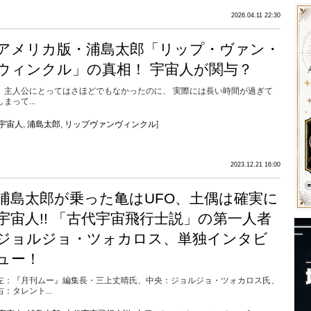
2026.04.11 22:30
アメリカ版・浦島太郎「リップ・ヴァン・
ウィンクル」の真相！ 宇宙人が関与？
主人公にとってはさほどでもなかったのに、 実際には長い時間が過ぎて
しまって...
宇宙人
,
浦島太郎
,
リップヴァンヴィンクル
]
2023.12.21 16:00
浦島太郎が乗った亀はUFO、土偶は確実に
宇宙人!! 「古代宇宙飛行士説」の第一人者
ジョルジョ・ツォカロス、単独インタビ
ュー！
左：『月刊ムー』編集長・三上丈晴氏、中央：ジョルジョ・ツォカロス氏、
右：タレント...