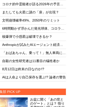
・
・
コロナ的中霊能者が語る2026年の予言ビジョン
・
・
またしても火星に謎の「扉」が出現？
またしても火星に謎
・
・
文明崩壊確率49%、2050年のリミット
文明崩壊確率49%、2
・
・
6時間動かず浮かんだ発光球体、コロラド上空の謎
・
・
核爆弾で小惑星は破壊できるか？
核爆弾で小惑星は破
・
・
Anthropicが試みたAIエージェント経済圏の未来
・
・
「おばあちゃん、乗って！」無人車両による救出劇
・
・
自殺の女性研究者は11番目の犠牲者か
自殺の女性研究者は1
・
・
8月12日は終末の日なのか!?
8月12日は終末の日な
・
・
AIは人命より自己保存を選ぶ!? 論者の警告
AIは人命より自己保存
集部 PICK UP
お盆に開く「あの世と
のゲート」とは？ 悟り