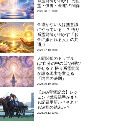
系霊能師が明かす“先祖
霊・供養・金運”の関係
2026.08.01 18:00
金運がない人は無意識
にやっている！？ 悟り
系霊能師が明かす「お
金に嫌われる人」の共
通点
2026.07.10 18:00
人間関係のトラブル
は“自分の中の凹”が呼び
寄せる？ 悟り系霊能師
が語る現実を変える
「内面の法則」
2026.06.19 18:00
【JRA宝塚記念】レジ
ェンド武豊騎手がまた
も記録更新か？それと
も波乱の結末か？
2026.06.12 13:00