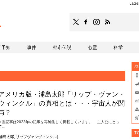
Late
TOCANA
TOCANAのFacebookはこち
TOCANAのinstagra
TOCANAのRS
言予知
事件
都市伝説
心霊
科学
カ
アメリカ版・浦島太郎「リップ・ヴァン・
ウィンクル」の真相とは・・・宇宙人が関
与？
※当記事は2023年の記事を再編集して掲載しています。 主人公にとっ
...
T
浦島太郎
,
リップヴァンヴィンクル
]