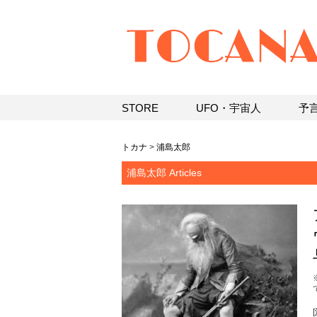
STORE
UFO・宇宙人
予
トカナ
>
浦島太郎
浦島太郎 Articles
て
[