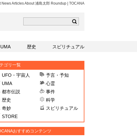
st News Articles About 浦島太郎 Roundup | TOCANA
ら
mはこちら
Sはこちら
UMA
歴史
スピリチュアル
テゴリ一覧
UFO・宇宙人
予言・予知
UMA
心霊
都市伝説
事件
歴史
科学
奇妙
スピリチュアル
STORE
OCANAおすすめコンテンツ