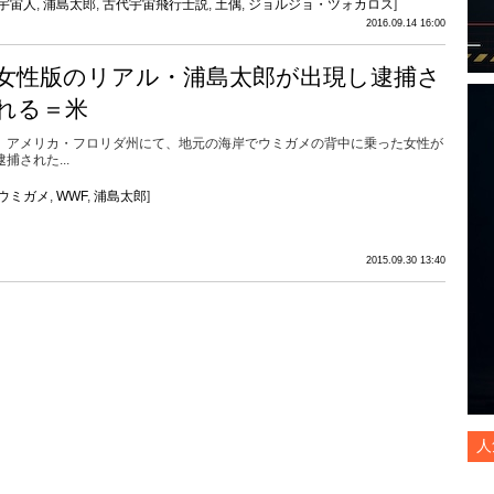
宇宙人
,
浦島太郎
,
古代宇宙飛行士説
,
土偶
,
ジョルジョ・ツォカロス
]
2016.09.14 16:00
女性版のリアル・浦島太郎が出現し逮捕さ
れる＝米
アメリカ・フロリダ州にて、地元の海岸でウミガメの背中に乗った女性が
逮捕された...
ウミガメ
,
WWF
,
浦島太郎
]
2015.09.30 13:40
人