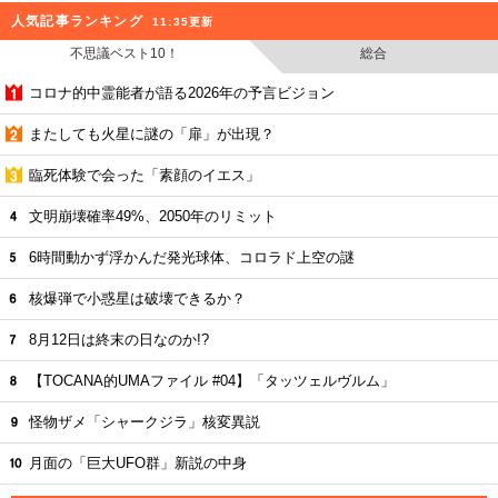
人気記事ランキング
11:35更新
不思議ベスト10！
総合
コロナ的中霊能者が語る2026年の予言ビジョン
またしても火星に謎の「扉」が出現？
臨死体験で会った「素顔のイエス」
文明崩壊確率49%、2050年のリミット
6時間動かず浮かんだ発光球体、コロラド上空の謎
核爆弾で小惑星は破壊できるか？
8月12日は終末の日なのか!?
【TOCANA的UMAファイル #04】「タッツェルヴルム」
怪物ザメ「シャークジラ」核変異説
月面の「巨大UFO群」新説の中身