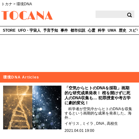
トカナ
>
環境DNA
TOCANA
STORE
UFO・宇宙人
予言予知
事件
都市伝説
心霊
科学
UMA
歴史
スピ
環境DNA Articles
「空気からヒトのDNAを採取」画期
的な研究成果発表！ 棺を開けずに死
人のDNA収集も… 犯罪捜査や考古学
に劇的変化！
科学者が空気中からヒトのDNAを収集
するという画期的な成果を発表した。海
外...
イギリス
ミイラ
DNA
高校生
2021.04.01 19:00