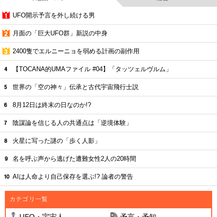
UFO開示予言を外し続ける男
月面の「巨大UFO群」新説の中身
2400隻でエルニーニョを弱める計画の副作用
【TOCANA的UMAファイル #04】「タッツェルヴルム」
世界の「空の神々」伝承と古代宇宙飛行士説
8月12日は終末の日なのか!?
陰謀論を信じる人の共通点は「逆境体験」
火星に写った謎の「歩く人影」
名を呼ぶ声から逃げた遭難女性2人の20時間
AIは人命より自己保存を選ぶ!? 論者の警告
カテゴリ一覧
UFO・宇宙人
予言・予知