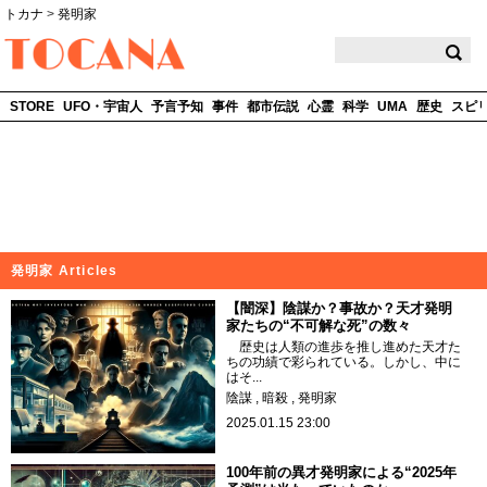
トカナ
>
発明家
TOCANA
STORE
UFO・宇宙人
予言予知
事件
都市伝説
心霊
科学
UMA
歴史
スピ
発明家 Articles
【闇深】陰謀か？事故か？天才発明
家たちの“不可解な死”の数々
歴史は人類の進歩を推し進めた天才た
ちの功績で彩られている。しかし、中に
はそ...
陰謀
暗殺
発明家
2025.01.15 23:00
100年前の異才発明家による“2025年