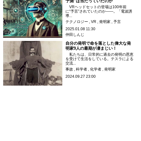
予測”は当たっていたのか
VRヘッドセットの登場は100年前
に“予言”されていたのか――。「電波誘
導...
テクノロジー
VR
発明家
予言
2025.01.08 11:30
仲田しんじ
自分の発明で命を落とした偉大な発
明家9人の最期が凄まじい！
私たちは、日常的に過去の発明の恩恵
を受けて生活をしている。テスラによる
交流...
事故
科学者
化学者
発明家
2024.09.27 23:00