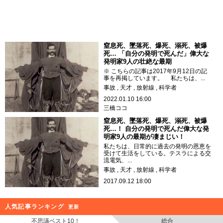
窒息死、墜落死、爆死、溺死、被爆
死… 「自分の発明で死んだ」偉大な
発明家9人の壮絶な最期
※ こちらの記事は2017年9月12日の記
事を再掲しています。 私たちは、...
事故
天才
放射線
科学者
2022.01.10 16:00
三橋ココ
窒息死、墜落死、爆死、溺死、被爆
死…！ 自分の発明で死んだ偉大な発
明家9人の最期が凄まじい！
私たちは、日常的に過去の発明の恩恵を
受けて生活をしている。テスラによる交
流電気、...
事故
天才
放射線
科学者
2017.09.12 18:00
人気記事ランキング
更新
不思議ベスト10！
総合