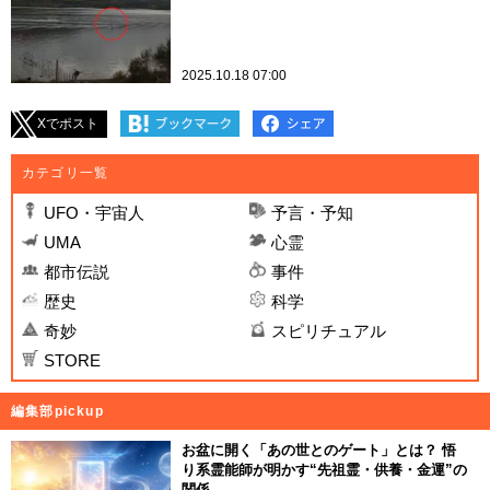
2025.10.18 07:00
Xでポスト
カテゴリ一覧
UFO・宇宙人
予言・予知
UMA
心霊
都市伝説
事件
歴史
科学
奇妙
スピリチュアル
STORE
編集部pickup
お盆に開く「あの世とのゲート」とは？ 悟
り系霊能師が明かす“先祖霊・供養・金運”の
関係