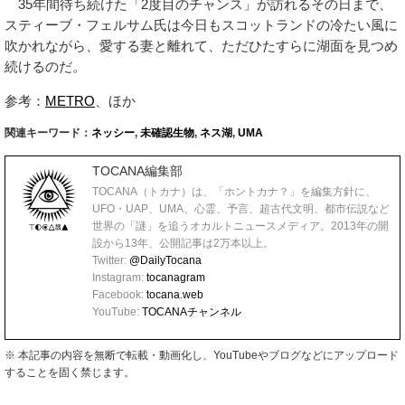
35年間待ち続けた「2度目のチャンス」が訪れるその日まで、
スティーブ・フェルサム氏は今日もスコットランドの冷たい風に
吹かれながら、愛する妻と離れて、ただひたすらに湖面を見つめ
続けるのだ。
参考：
METRO
、ほか
関連キーワード：
ネッシー
,
未確認生物
,
ネス湖
,
UMA
TOCANA編集部
TOCANA（トカナ）は、「ホントカナ？」を編集方針に、
UFO・UAP、UMA、心霊、予言、超古代文明、都市伝説など
世界の「謎」を追うオカルトニュースメディア。2013年の開
設から13年、公開記事は2万本以上。
Twitter:
@DailyTocana
Instagram:
tocanagram
Facebook:
tocana.web
YouTube:
TOCANAチャンネル
※ 本記事の内容を無断で転載・動画化し、YouTubeやブログなどにアップロード
することを固く禁じます。