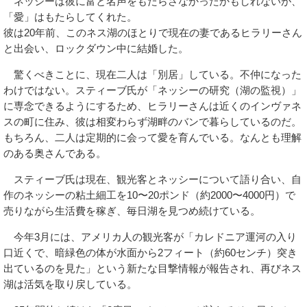
ネッシーは彼に富と名声をもたらさなかったかもしれないが、
「愛」はもたらしてくれた。
彼は20年前、このネス湖のほとりで現在の妻であるヒラリーさん
と出会い、ロックダウン中に結婚した。
驚くべきことに、現在二人は「別居」している。不仲になった
わけではない。スティーブ氏が「ネッシーの研究（湖の監視）」
に専念できるようにするため、ヒラリーさんは近くのインヴァネ
スの町に住み、彼は相変わらず湖畔のバンで暮らしているのだ。
もちろん、二人は定期的に会って愛を育んでいる。なんとも理解
のある奥さんである。
スティーブ氏は現在、観光客とネッシーについて語り合い、自
作のネッシーの粘土細工を10〜20ポンド（約2000〜4000円）で
売りながら生活費を稼ぎ、毎日湖を見つめ続けている。
今年3月には、アメリカ人の観光客が「カレドニア運河の入り
口近くで、暗緑色の体が水面から2フィート（約60センチ）突き
出ているのを見た」という新たな目撃情報が報告され、再びネス
湖は活気を取り戻している。