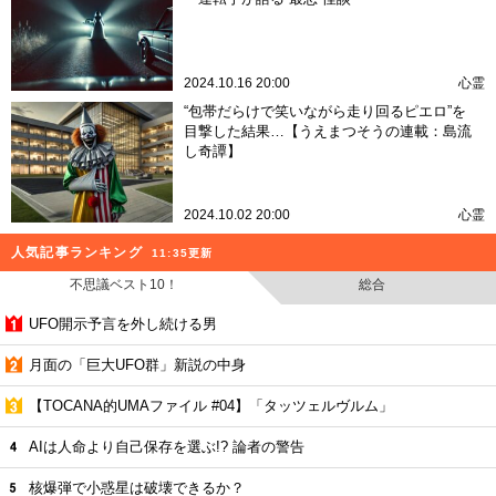
2024.10.16 20:00
心霊
“包帯だらけで笑いながら走り回るピエロ”を
目撃した結果…【うえまつそうの連載：島流
し奇譚】
2024.10.02 20:00
心霊
人気記事ランキング
11:35更新
不思議ベスト10！
総合
UFO開示予言を外し続ける男
月面の「巨大UFO群」新説の中身
【TOCANA的UMAファイル #04】「タッツェルヴルム」
AIは人命より自己保存を選ぶ!? 論者の警告
核爆弾で小惑星は破壊できるか？