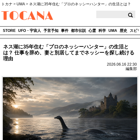
トカナ
>
UMA
>
ネス湖に35年住む「プロのネッシーハンター」の生活とは？
TOCANA
STORE
UFO・宇宙人
予言予知
事件
都市伝説
心霊
科学
UMA
歴史
スピ
ネス湖に35年住む「プロのネッシーハンター」の生活と
は？ 仕事を辞め、妻と別居してまでネッシーを探し続ける
理由
2026.06.16 22:30
編集部