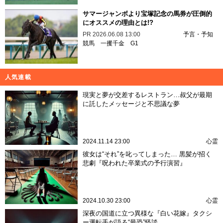
サマージャンボより宝塚記念の馬券が圧倒的
にオススメの理由とは!?
PR
2026.06.08 13:00
予言・予知
競馬
一攫千金
G1
人気連載
現実と夢が交差するレストラン…叔父が最期
に託したメッセージと不思議な夢
2024.11.14 23:00
心霊
彼女は“それ”を叱ってしまった… 黒髪が招く
悲劇『呪われた卒業式の予行演習』
2024.10.30 23:00
心霊
深夜の国道に立つ異様な『白い花嫁』タクシ
ー運転手が語る“最恐”怪談