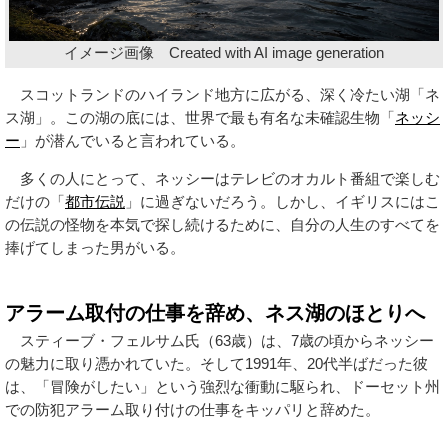
イメージ画像 Created with AI image generation
スコットランドのハイランド地方に広がる、深く冷たい湖「ネ
ス湖」。この湖の底には、世界で最も有名な未確認生物「
ネッシ
ー
」が潜んでいると言われている。
多くの人にとって、ネッシーはテレビのオカルト番組で楽しむ
だけの「
都市伝説
」に過ぎないだろう。しかし、イギリスにはこ
の伝説の怪物を本気で探し続けるために、自分の人生のすべてを
捧げてしまった男がいる。
アラーム取付の仕事を辞め、ネス湖のほとりへ
スティーブ・フェルサム氏（63歳）は、7歳の頃からネッシー
の魅力に取り憑かれていた。そして1991年、20代半ばだった彼
は、「冒険がしたい」という強烈な衝動に駆られ、ドーセット州
での防犯アラーム取り付けの仕事をキッパリと辞めた。