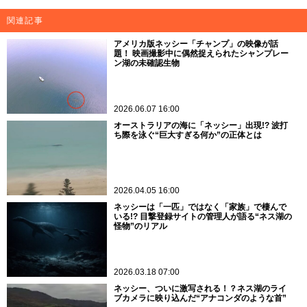
関連記事
アメリカ版ネッシー「チャンプ」の映像が話
題！ 映画撮影中に偶然捉えられたシャンプレー
ン湖の未確認生物
2026.06.07 16:00
オーストラリアの海に「ネッシー」出現!? 波打
ち際を泳ぐ“巨大すぎる何か”の正体とは
2026.04.05 16:00
ネッシーは「一匹」ではなく「家族」で棲んで
いる!? 目撃登録サイトの管理人が語る“ネス湖の
怪物”のリアル
2026.03.18 07:00
ネッシー、ついに激写される！？ネス湖のライ
ブカメラに映り込んだ“アナコンダのような首”