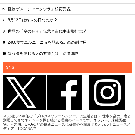
怪物ザメ「シャークジラ」核変異説
8月12日は終末の日なのか!?
世界の「空の神々」伝承と古代宇宙飛行士説
2400隻でエルニーニョを弱める計画の副作用
陰謀論を信じる人の共通点は「逆境体験」
SNS
ネス湖に35年住む「プロのネッシーハンター」の生活とは？ 仕事を辞め、妻と
別居してまでネッシーを探し続ける理由のページです。
ネッシー
、
未確認生
物
、
ネス湖
、
UMA
などの最新ニュースは好奇心を刺激するオカルトニュースメ
ディア、TOCANAで