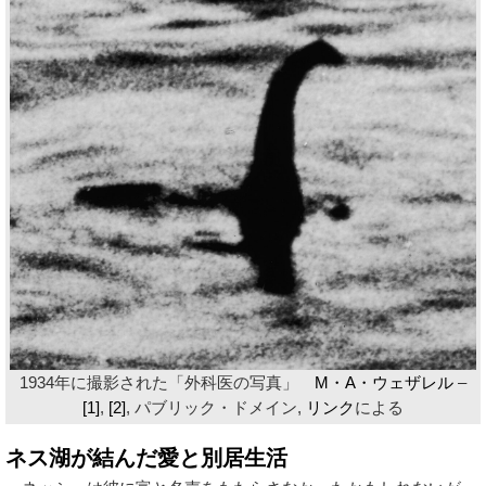
1934年に撮影された「外科医の写真」
M・A・ウェザレル
–
[1]
,
[2]
, パブリック・ドメイン,
リンク
による
ネス湖が結んだ愛と別居生活