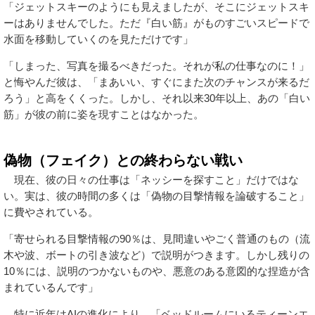
「ジェットスキーのようにも見えましたが、そこにジェットスキ
ーはありませんでした。ただ『白い筋』がものすごいスピードで
水面を移動していくのを見ただけです」
「しまった、写真を撮るべきだった。それが私の仕事なのに！」
と悔やんだ彼は、「まあいい、すぐにまた次のチャンスが来るだ
ろう」と高をくくった。しかし、それ以来30年以上、あの「白い
筋」が彼の前に姿を現すことはなかった。
偽物（フェイク）との終わらない戦い
現在、彼の日々の仕事は「ネッシーを探すこと」だけではな
い。実は、彼の時間の多くは「偽物の目撃情報を論破すること」
に費やされている。
「寄せられる目撃情報の90％は、見間違いやごく普通のもの（流
木や波、ボートの引き波など）で説明がつきます。しかし残りの
10％には、説明のつかないものや、悪意のある意図的な捏造が含
まれているんです」
特に近年はAIの進化により、「ベッドルームにいるティーンエ