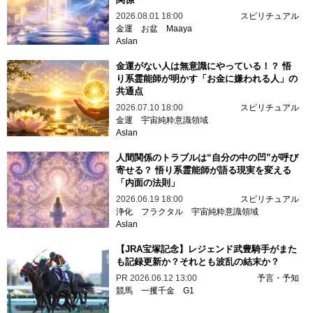
2026.08.01 18:00
スピリチュアル
金運
お盆
Maaya
Aslan
金運がない人は無意識にやっている！？ 悟
り系霊能師が明かす「お金に嫌われる人」の
共通点
2026.07.10 18:00
スピリチュアル
金運
宇宙純粋意識領域
Aslan
人間関係のトラブルは“自分の中の凹”が呼び
寄せる？ 悟り系霊能師が語る現実を変える
「内面の法則」
2026.06.19 18:00
スピリチュアル
浄化
フラクタル
宇宙純粋意識領域
Aslan
【JRA宝塚記念】レジェンド武豊騎手がまた
も記録更新か？それとも波乱の結末か？
PR
2026.06.12 13:00
予言・予知
競馬
一攫千金
G1