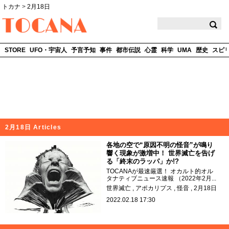
トカナ
>
2月18日
TOCANA
STORE
UFO・宇宙人
予言予知
事件
都市伝説
心霊
科学
UMA
歴史
スピ
2月18日 Articles
各地の空で“原因不明の怪音”が鳴り
響く現象が激増中！ 世界滅亡を告げ
る「終末のラッパ」か!?
TOCANAが最速厳選！ オカルト的オル
タナティブニュース速報 （2022年2月...
世界滅亡
アポカリプス
怪音
2月18日
2022.02.18 17:30