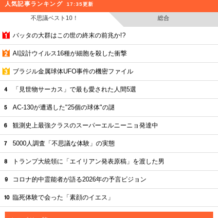
人気記事ランキング
17:35更新
不思議ベスト10！
総合
バッタの大群はこの世の終末の前兆か!?
AI設計ウイルス16種が細胞を殺した衝撃
ブラジル金属球体UFO事件の機密ファイル
「見世物サーカス」で最も愛された人間5選
AC-130が遭遇した"25個の球体"の謎
観測史上最強クラスのスーパーエルニーニョ発達中
5000人調査「不思議な体験」の実態
トランプ大統領に「エイリアン発表原稿」を渡した男
コロナ的中霊能者が語る2026年の予言ビジョン
臨死体験で会った「素顔のイエス」