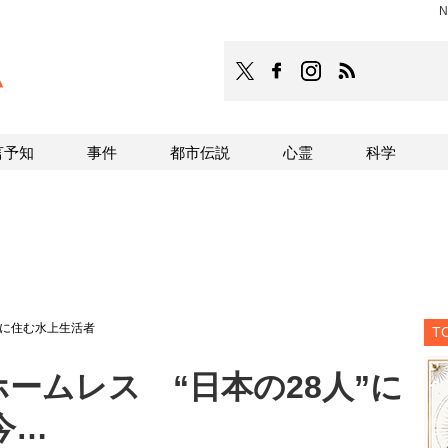
TOCANA
TOCANAのFacebookはこち
TOCANAのinstagra
TOCANAのRS
言予知
事件
都市伝説
心霊
科学
てに住む水上生活者
T
ホームレス “日本の28人”に
今…