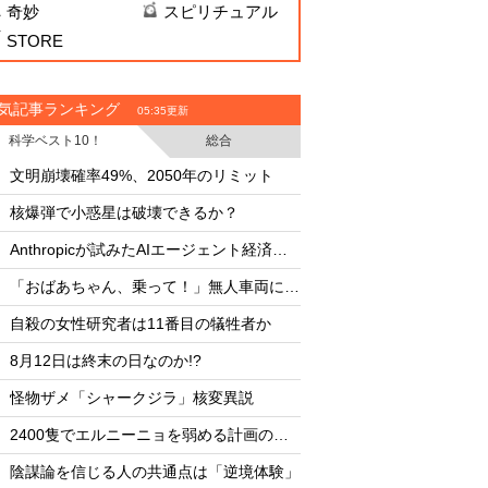
奇妙
スピリチュアル
STORE
気記事ランキング
05:35更新
科学ベスト10！
総合
・
・
文明崩壊確率49%、2050年のリミット
・
・
核爆弾で小惑星は破壊できるか？
またしても火星に謎
・
・
Anthropicが試みたAIエージェント経済圏の未来
文明崩壊確率49%、2
・
・
「おばあちゃん、乗って！」無人車両による救出劇
・
・
自殺の女性研究者は11番目の犠牲者か
核爆弾で小惑星は破
・
・
8月12日は終末の日なのか!?
・
・
怪物ザメ「シャークジラ」核変異説
・
・
2400隻でエルニーニョを弱める計画の副作用
自殺の女性研究者は1
・
・
陰謀論を信じる人の共通点は「逆境体験」
8月12日は終末の日な