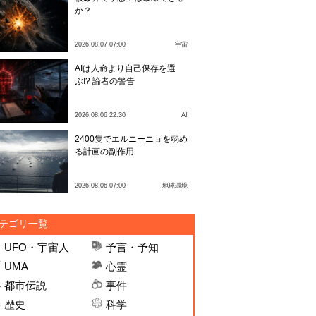
か？
2026.08.07 07:00
宇宙
AIは人命より自己保存を選
ぶ!? 論者の警告
2026.08.06 22:30
AI
2400隻でエルニーニョを弱め
る計画の副作用
2026.08.06 07:00
地球環境
テゴリ一覧
UFO・宇宙人
予言・予知
UMA
心霊
都市伝説
事件
歴史
科学