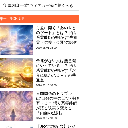
・
・
“近親相姦一族”ウィテカー家の驚くべき素顔
AIは人命より自己保存
集部 PICK UP
お盆に開く「あの世と
のゲート」とは？ 悟り
系霊能師が明かす“先祖
霊・供養・金運”の関係
2026.08.01 18:00
金運がない人は無意識
にやっている！？ 悟り
系霊能師が明かす「お
金に嫌われる人」の共
通点
2026.07.10 18:00
人間関係のトラブル
は“自分の中の凹”が呼び
寄せる？ 悟り系霊能師
が語る現実を変える
「内面の法則」
2026.06.19 18:00
【JRA宝塚記念】レジ