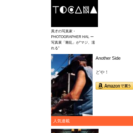
異才の写真家・
PHOTOGRAPHER HAL ー
写真展「雜乱」が“マジ、濡
れる”
Another Side
どや！
人気連載