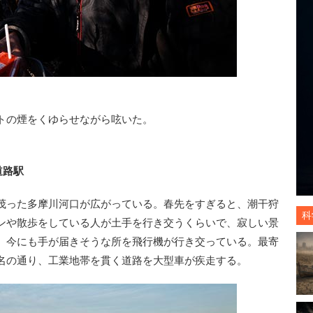
トの煙をくゆらせながら呟いた。
道路駅
茂った多摩川河口が広がっている。春先をすぎると、潮干狩
科
ンや散歩をしている人が土手を行き交うくらいで、寂しい景
、今にも手が届きそうな所を飛行機が行き交っている。最寄
名の通り、工業地帯を貫く道路を大型車が疾走する。