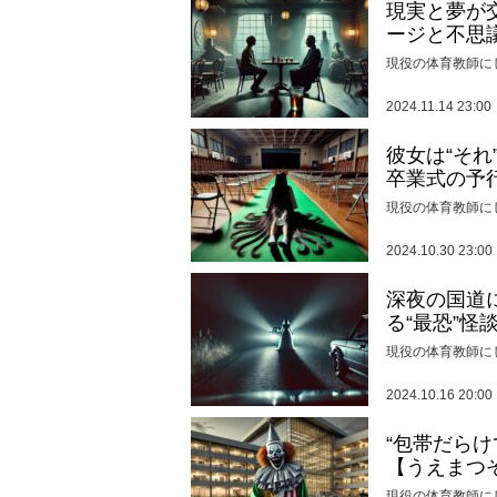
現実と夢が
ージと不思
現役の体育教師に
2024.11.14 23:00
彼女は“そ
卒業式の予
現役の体育教師に
2024.10.30 23:00
深夜の国道
る“最恐”怪
現役の体育教師に
2024.10.16 20:00
“包帯だら
【うえまつ
現役の体育教師に