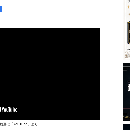
動画は「
YouTube
」より