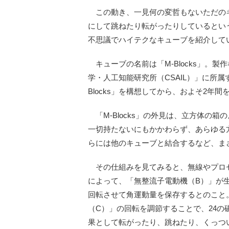
この動き、一見何の変哲もないただの
にして跳ねたり転がったりしているというので
不思議でハイテクなキューブを紹介して
キューブの名前は「M-Blocks」。製
学・人工知能研究所（CSAIL）」に所属
Blocks」を構想してから、およそ2年
「M-Blocks」の外見は、立方体の
一切持たないにもかかわらず、あらゆる
らには他のキューブと結合するなど、ま
その仕組みを見てみると、無線やプロセ
によって、「無整流子電動機（B）」が生
回転させて角運動量を保存するとのこと
（C）」の回転を調節することで、24の
果として転がったり、跳ねたり、くっつ