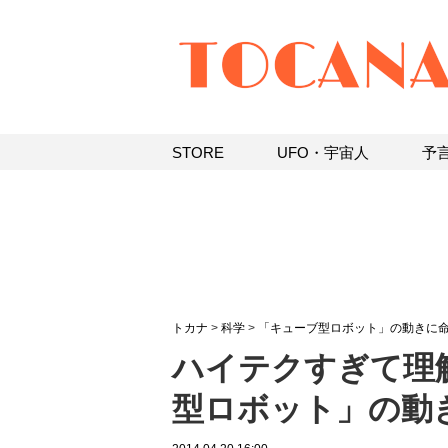
STORE
UFO・宇宙人
予
トカナ
>
科学
>
「キューブ型ロボット」の動きに命
ハイテクすぎて理解
型ロボット」の動き