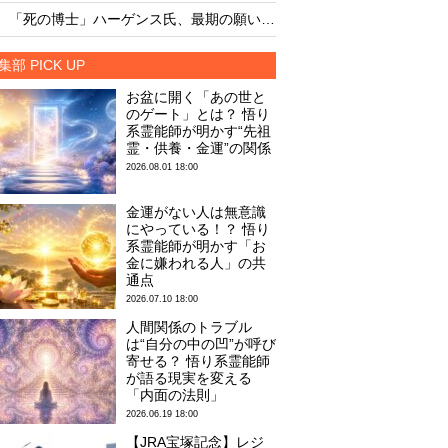
・
・
「死の博士」ハーゲンス氏、最期の願いが叶う
集部 PICK UP
お盆に開く「あの世と
のゲート」とは？ 悟り
系霊能師が明かす“先祖
霊・供養・金運”の関係
2026.08.01 18:00
金運がない人は無意識
にやっている！？ 悟り
系霊能師が明かす「お
金に嫌われる人」の共
通点
2026.07.10 18:00
人間関係のトラブル
は“自分の中の凹”が呼び
寄せる？ 悟り系霊能師
が語る現実を変える
「内面の法則」
2026.06.19 18:00
【JRA宝塚記念】レジ