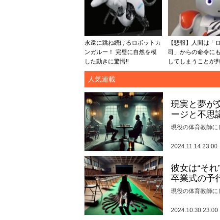
永遠に跳ね続けるロボットカ
【悲報】人間は「
ンガルー！ 完璧に自然を模
司」からの命令に
した動きに驚愕!!
してしまうことが判明
人気連載
現実と夢が
ージと不思
現役の体育教師に
2024.11.14 23:00
彼女は“そ
卒業式の予
現役の体育教師に
2024.10.30 23:00