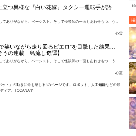
に立つ異様な『白い花嫁』タクシー運転手が語
談
編
してありがながら、ベーシスト、そして怪談師の一面もあわせもつ、う...
心霊
けで笑いながら走り回るピエロ”を目撃した結果…
そうの連載：島流し奇譚】
してありがながら、ベーシスト、そして怪談師の一面もあわせもつ、う...
心霊
ボット」の動きに命を感じる!!のページです。
ロボット
、
人工知能
などの最
ィア、TOCANAで