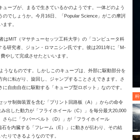
キューブが、まるで生きているかのようです。一体どのよう
しょうか。今月16日、「Popular Science」がこの摩訶
います。
作者はMIT（マサチューセッツ工科大学）の「コンピュータ科
する研究者、ジョン・ロマニシン氏です。彼は2011年に「M-
間を費やして完成させたといいます。
箱のようなものです。しかしこのキューブは、外部に駆動部分を
方向に転がり、旋回し、ジャンプすることさえできます。さ
さに自由自在に駆動する「キューブ型ロボット」なのです。
科
ッサ制御装置を含む「プリント回路板（A）」からの命令
み出した動力が「フライホイール（C）」を毎分最大20,000
。さらに「ラバーベルト（D）」が「フライホイール
磁石を内臓する「フレーム（E）」に動きが伝わり、その結
いたりできるようなのです。