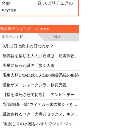
奇妙
スピリチュアル
STORE
気記事ランキング
05:35更新
科学ベスト10！
総合
・
・
8月12日は終末の日なのか!?
8月12日は終末の日な
・
・
陰謀論を信じる人の共通点は「逆境体験」
・
・
火星に写った謎の「歩く人影」
・
・
現生人類DNAに残る未知の幽霊系統の痕跡
陰謀論を信じる人の
・
・
怪物ザメ「シャークジラ」核変異説
火星に写った謎の「
・
・
【指を壊死させて切断】「アンピュテーション」に挑む女―インタビュー
・
・
“近親相姦一族”ウィテカー家の驚くべき素顔
・
・
議論されるべき「大麻とセックス、キメセク」の真実を暴露！
・
・
“血混じりの水疱をハサミでジョキジョキ”究極の身体改造
現生人類DNAに残る