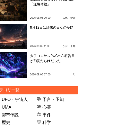
「逆境体験」
2026.08.05 20:00
人体・健康
8月12日は終末の日なのか!?
2026.08.05 11:30
予言・予知
大手コンサルPwCのAI報告書
が幻覚だらけだった
2026.08.05 07:00
AI
テゴリ一覧
UFO・宇宙人
予言・予知
UMA
心霊
都市伝説
事件
歴史
科学