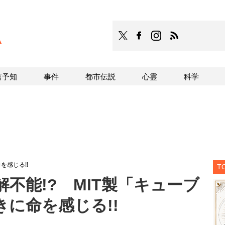
TOCANA
TOCANAのFacebookはこち
TOCANAのinstagra
TOCANAのRS
言予知
事件
都市伝説
心霊
科学
を感じる!!
T
不能!? MIT製「キューブ
に命を感じる!!