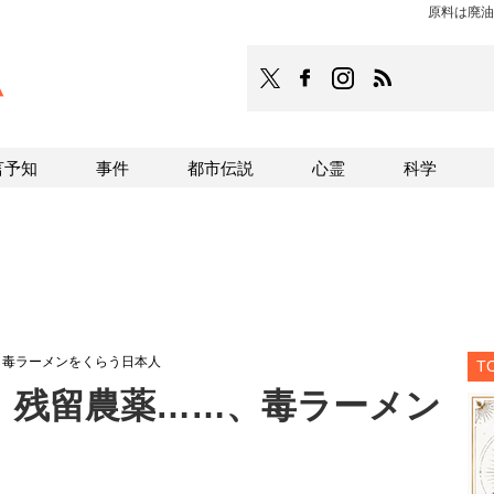
原料は廃油
TOCANA
TOCANAのFacebookはこち
TOCANAのinstagra
TOCANAのRS
言予知
事件
都市伝説
心霊
科学
、毒ラーメンをくらう日本人
T
、残留農薬……、毒ラーメン