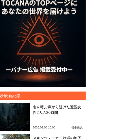
妙最新記事
名を呼ぶ声から逃げた遭難女
性2人の20時間
2026.08.05 16:00
都市伝説
スキンウォーカー牧場の地下