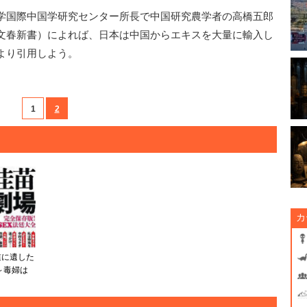
学国際中国学研究センター所長で中国研究農学者の高橋五郎
文春新書）によれば、日本は中国からエキスを大量に輸入し
より引用しよう。
1
2
カ
業に遺した
～毒婦は