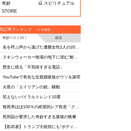
奇妙
スピリチュアル
STORE
気記事ランキング
17:35更新
奇妙ベスト10！
総合
・
・
名を呼ぶ声から逃げた遭難女性2人の20時間
文明崩壊確率49%、2
・
・
スキンウォーカー牧場の地下に潜む“耐熱タイル似のセラミック片と未知の元素”
核爆弾で小惑星は破
・
・
歴史に残る「不気味すぎる電話」
怪物ザメ「シャーク
・
・
YouTubeで有名な近親婚家族がウソを謝罪
UFO開示予言を外し
・
・
火星の「エイリアンの銃」騒動
・
・
笑えないバイラルトレンド10選
月面の「巨大UFO群
・
・
致死率ほぼ100％の絶望的レア疾患「クールー病」とは？
AIは人命より自己保存
・
・
死刑囚が要求した奇妙すぎる最後の晩餐
・
・
【影武者】トランプ大統領にも“ボディダブル疑惑”
8月12日は終末の日な