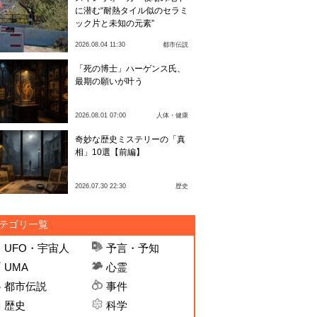
に潜む“耐熱タイル似のセラミ
ック片と未知の元素”
2026.08.04 11:30
都市伝説
「死の博士」ハーゲンス氏、
最期の願いが叶う
2026.08.01 07:00
人体・健康
奇妙な歴史ミステリーの「真
相」10選【前編】
2026.07.30 22:30
歴史
テゴリ一覧
UFO・宇宙人
予言・予知
UMA
心霊
都市伝説
事件
歴史
科学