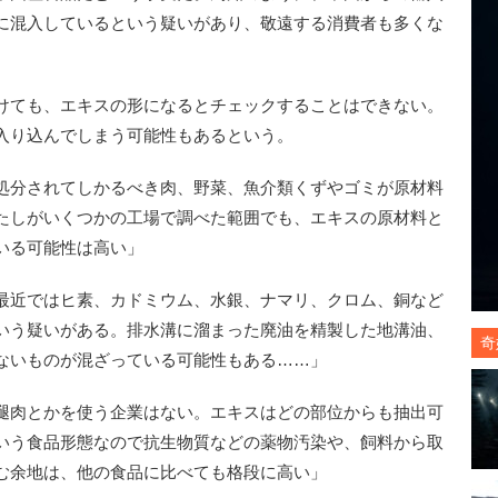
に混入しているという疑いがあり、敬遠する消費者も多くな
けても、エキスの形になるとチェックすることはできない。
入り込んでしまう可能性もあるという。
処分されてしかるべき肉、野菜、魚介類くずやゴミが原材料
たしがいくつかの工場で調べた範囲でも、エキスの原材料と
いる可能性は高い」
最近ではヒ素、カドミウム、水銀、ナマリ、クロム、銅など
いう疑いがある。排水溝に溜まった廃油を精製した地溝油、
奇
ないものが混ざっている可能性もある……」
腿肉とかを使う企業はない。エキスはどの部位からも抽出可
いう食品形態なので抗生物質などの薬物汚染や、飼料から取
む余地は、他の食品に比べても格段に高い」