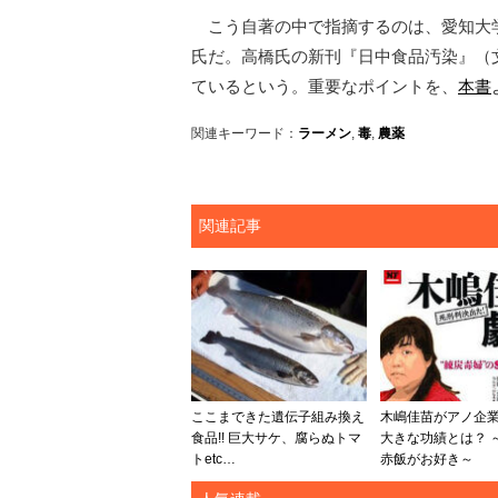
こう自著の中で指摘するのは、愛知大
氏だ。高橋氏の新刊『日中食品汚染』（
ているという。重要なポイントを、
本書
関連キーワード：
ラーメン
,
毒
,
農薬
関連記事
ここまできた遺伝子組み換え
木嶋佳苗がアノ企
食品!! 巨大サケ、腐らぬトマ
大きな功績とは？ 
トetc…
赤飯がお好き～