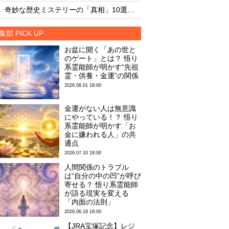
・
・
奇妙な歴史ミステリーの「真相」10選【前編】
火星に写った謎の「
集部 PICK UP
お盆に開く「あの世と
のゲート」とは？ 悟り
系霊能師が明かす“先祖
霊・供養・金運”の関係
2026.08.01 18:00
金運がない人は無意識
にやっている！？ 悟り
系霊能師が明かす「お
金に嫌われる人」の共
通点
2026.07.10 18:00
人間関係のトラブル
は“自分の中の凹”が呼び
寄せる？ 悟り系霊能師
が語る現実を変える
「内面の法則」
2026.06.19 18:00
【JRA宝塚記念】レジ