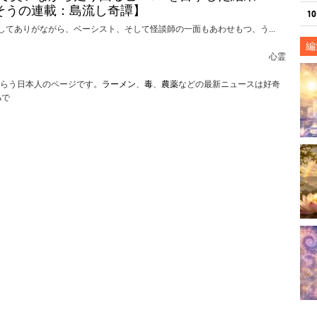
そうの連載：島流し奇譚】
してありがながら、ベーシスト、そして怪談師の一面もあわせもつ、う...
編
心霊
らう日本人のページです。
ラーメン
、
毒
、
農薬
などの最新ニュースは好奇
Aで