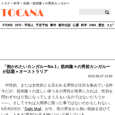
トカナ
>
科学
>
生物
>
筋肉隆々の男前カンガルー
TOCANA
STORE
UFO・宇宙人
予言予知
事件
都市伝説
心霊
科学
UMA
歴史
スピ
「抱かれたいカンガルーNo.1」筋肉隆々の男前カンガルー
が話題＝オーストラリア
2015.06.27 12:00
中性的、または女性的とも言われる男性が注目を集めている昨
今だが、筋肉隆々の逞しい体つきの男性が視界に入れば、性別を
問わずやはり気になってしまう人もいるのではないだろうか
――。そしてそれは人間界に限った事ではないのかもしれない。
6月4日付の「
Daily Mail
」が今、世の男女から熱い視線を浴びて
いる、とある“男前”な生き物について報じている。