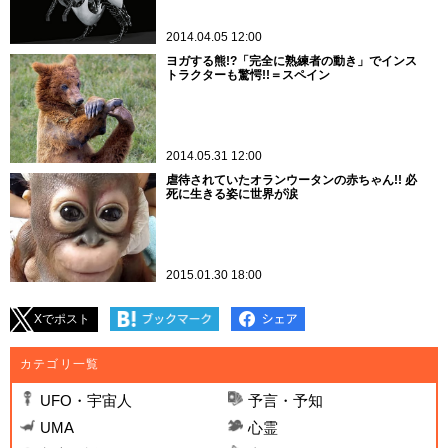
2014.04.05 12:00
ヨガする熊!?「完全に熟練者の動き」でインス
トラクターも驚愕!!＝スペイン
2014.05.31 12:00
虐待されていたオランウータンの赤ちゃん!! 必
死に生きる姿に世界が涙
2015.01.30 18:00
Xでポスト
カテゴリ一覧
UFO・宇宙人
予言・予知
UMA
心霊