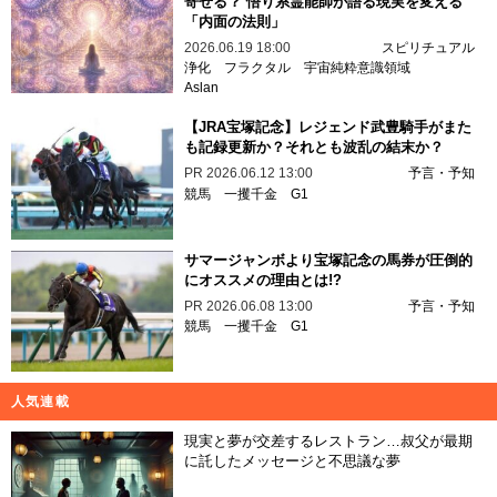
寄せる？ 悟り系霊能師が語る現実を変える
「内面の法則」
2026.06.19 18:00
スピリチュアル
浄化
フラクタル
宇宙純粋意識領域
Aslan
【JRA宝塚記念】レジェンド武豊騎手がまた
も記録更新か？それとも波乱の結末か？
PR
2026.06.12 13:00
予言・予知
競馬
一攫千金
G1
サマージャンボより宝塚記念の馬券が圧倒的
にオススメの理由とは!?
PR
2026.06.08 13:00
予言・予知
競馬
一攫千金
G1
人気連載
現実と夢が交差するレストラン…叔父が最期
に託したメッセージと不思議な夢