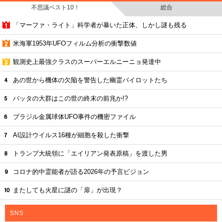
不思議ベスト10！
総合
「マーファ・ライト」科学者が暴いた正体、しかし謎も残る
米海軍1953年UFOフィルム分析の衝撃数値
観測史上最強クラスのスーパーエルニーニョ発達中
あの世から機体の欠陥を警告した幽霊パイロットたち
バッタの大群はこの世の終末の前兆か!?
ブラジル金属球体UFO事件の機密ファイル
AI設計ウイルス16種が細胞を殺した衝撃
トランプ大統領に「エイリアン発表原稿」を渡した男
コロナ的中霊能者が語る2026年の予言ビジョン
またしても火星に謎の「扉」が出現？
SNS