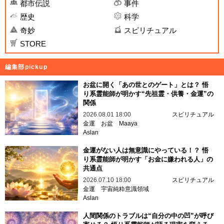
都市伝説
事件
歴史
科学
奇妙
スピリチュアル
STORE
編集部pickup
お盆に開く「あの世とのゲート」とは？ 悟
り系霊能師が明かす“先祖霊・供養・金運”の
関係
2026.08.01 18:00
スピリチュアル
金運
お盆
Maaya
Aslan
金運がない人は無意識にやっている！？ 悟
り系霊能師が明かす「お金に嫌われる人」の
共通点
2026.07.10 18:00
スピリチュアル
金運
宇宙純粋意識領域
Aslan
人間関係のトラブルは“自分の中の凹”が呼び