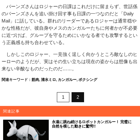
バーンズさんはロジャーの日課はこれだけに留まらず、世話係
のバーンズさんを追い掛け回す事も日課の一つなのだと「Daily
Mail」に話している。群れのリーダーであるロジャーは通常穏や
かな性格だが、彼自身やメスのカンガルーたちに何者かが不必要
に近づけば、グループを守るためにいかなる者でも攻撃するとい
う正義感も持ち合わせている。
しかしこのロジャー、一見強く逞しく向かうところ敵なしのヒ
ーローのようだが、実はその生い立ちは現在の姿からは想像も出
来ない辛酸なものだったのだ……。
関連キーワード：
筋肉
,
清水ミロ
,
カンガルー
,
ボクシング
1
2
関連記事
永遠に跳ね続けるロボットカンガルー！ 完璧に
自然を模した動きに驚愕!!