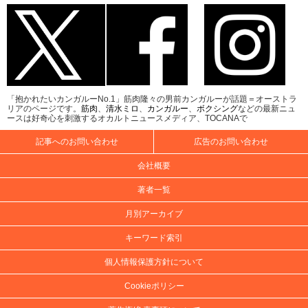
「抱かれたいカンガルーNo.1」筋肉隆々の男前カンガルーが話題＝オーストラ
リアのページです。
筋肉
、
清水ミロ
、
カンガルー
、
ボクシング
などの最新ニュ
ースは好奇心を刺激するオカルトニュースメディア、TOCANAで
記事へのお問い合わせ
広告のお問い合わせ
会社概要
著者一覧
月別アーカイブ
キーワード索引
個人情報保護方針について
Cookieポリシー