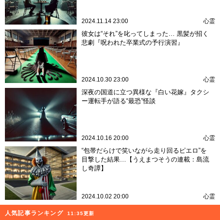
2024.11.14 23:00
心霊
彼女は“それ”を叱ってしまった… 黒髪が招く
悲劇『呪われた卒業式の予行演習』
2024.10.30 23:00
心霊
深夜の国道に立つ異様な『白い花嫁』タクシ
ー運転手が語る“最恐”怪談
2024.10.16 20:00
心霊
“包帯だらけで笑いながら走り回るピエロ”を
目撃した結果…【うえまつそうの連載：島流
し奇譚】
2024.10.02 20:00
心霊
人気記事ランキング
11:35更新