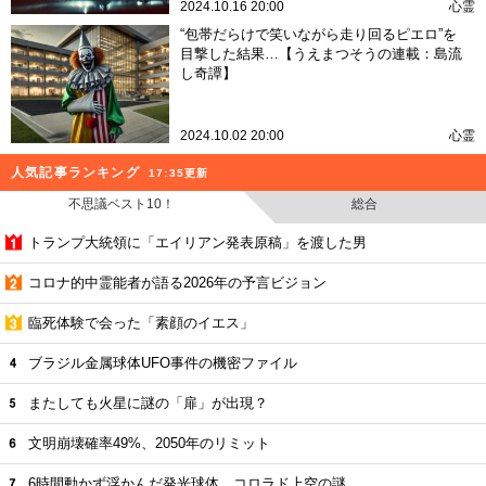
2024.10.16 20:00
心霊
“包帯だらけで笑いながら走り回るピエロ”を
目撃した結果…【うえまつそうの連載：島流
し奇譚】
2024.10.02 20:00
心霊
人気記事ランキング
17:35更新
不思議ベスト10！
総合
トランプ大統領に「エイリアン発表原稿」を渡した男
コロナ的中霊能者が語る2026年の予言ビジョン
臨死体験で会った「素顔のイエス」
ブラジル金属球体UFO事件の機密ファイル
またしても火星に謎の「扉」が出現？
文明崩壊確率49%、2050年のリミット
6時間動かず浮かんだ発光球体、コロラド上空の謎