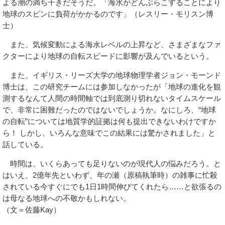
よる潮の満ち干きだそうだ。「海水がどんぶらこすることにより
地球のスピンに負荷がかかるのです」（レスリー・モリスン博
士）
また、気候変動による海水レベルの上昇など、さまざまなファ
クターにより地球の自転スピードに影響が及んでいるという。
また、イギリス・リーズ大学の地球物理学者ジョン・モーンド
博士は、この研究チームには参加しなかったが「地球の進化を観
測するなんて人間の時間軸では到底測り切れないタイムスケール
で、非常に困難だったのではないでしょうか。なにしろ、“地球
の自転”については地質学的証拠は何も提出できないわけですか
ら！ しかし、いろんな意味でこの結果には驚かされました」と
話している。
時間は、いくらあっても足りないのが現代人の悩みだろう。と
はいえ、2億年先といわず、年の瀬（原稿執筆時）の雑事に忙殺
されている今すぐにでも1日1時間伸びてくれたら……と欲張るの
は母なる地球への不敬かもしれない。
（文＝佐藤Kay）