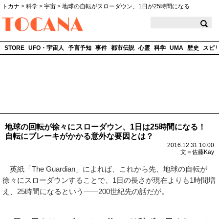
トカナ
>
科学
>
宇宙
>
地球の自転がスローダウン、1日が25時間になる
TOCANA
STORE
UFO・宇宙人
予言予知
事件
都市伝説
心霊
科学
UMA
歴史
スピ
地球の回転が徐々にスローダウン、1日は25時間になる！
自転にブレーキがかかる意外な要因とは？
2016.12.31 10:00
文＝佐藤Kay
英紙「The Guardian」によれば、これから先、地球の自転が
徐々にスローダウンすることで、1日の長さが現在よりも1時間増
え、25時間になるという――200世紀先の話だが。