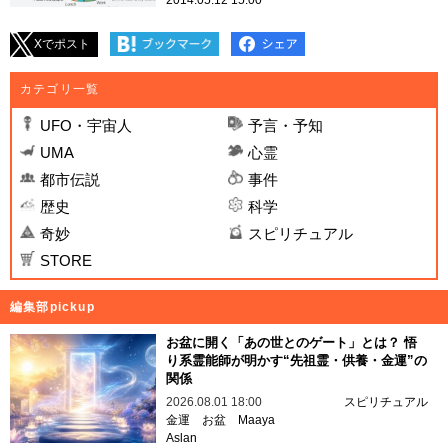
Xでポスト
カテゴリ一覧
UFO・宇宙人
予言・予知
UMA
心霊
都市伝説
事件
歴史
科学
奇妙
スピリチュアル
STORE
編集部pickup
お盆に開く「あの世とのゲート」とは？ 悟
り系霊能師が明かす“先祖霊・供養・金運”の
関係
2026.08.01 18:00
スピリチュアル
金運
お盆
Maaya
Aslan