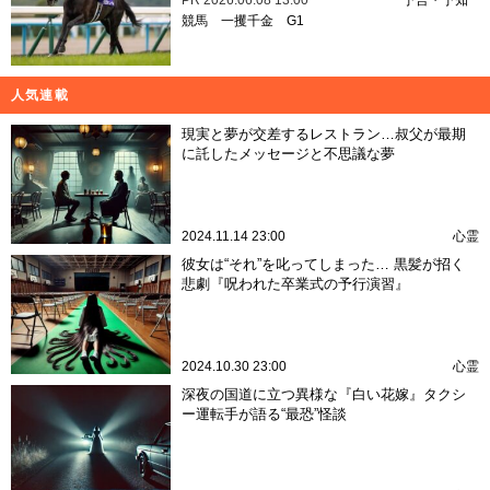
PR
2026.06.08 13:00
予言・予知
競馬
一攫千金
G1
人気連載
現実と夢が交差するレストラン…叔父が最期
に託したメッセージと不思議な夢
2024.11.14 23:00
心霊
彼女は“それ”を叱ってしまった… 黒髪が招く
悲劇『呪われた卒業式の予行演習』
2024.10.30 23:00
心霊
深夜の国道に立つ異様な『白い花嫁』タクシ
ー運転手が語る“最恐”怪談