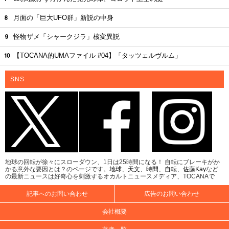
月面の「巨大UFO群」新説の中身
怪物ザメ「シャークジラ」核変異説
【TOCANA的UMAファイル #04】「タッツェルヴルム」
SNS
地球の回転が徐々にスローダウン、1日は25時間になる！ 自転にブレーキがか
かる意外な要因とは？のページです。
地球
、
天文
、
時間
、
自転
、
佐藤Kay
など
の最新ニュースは好奇心を刺激するオカルトニュースメディア、TOCANAで
記事へのお問い合わせ
広告のお問い合わせ
会社概要