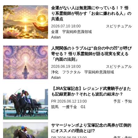
金運がない人は無意識にやっている！？ 悟
り系霊能師が明かす「お金に嫌われる人」の
共通点
2026.07.10 18:00
スピリチュアル
金運
宇宙純粋意識領域
Aslan
人間関係のトラブルは“自分の中の凹”が呼び
寄せる？ 悟り系霊能師が語る現実を変える
「内面の法則」
2026.06.19 18:00
スピリチュアル
浄化
フラクタル
宇宙純粋意識領域
Aslan
【JRA宝塚記念】レジェンド武豊騎手がまた
も記録更新か？それとも波乱の結末か？
PR
2026.06.12 13:00
予言・予知
競馬
一攫千金
G1
サマージャンボより宝塚記念の馬券が圧倒的
にオススメの理由とは!?