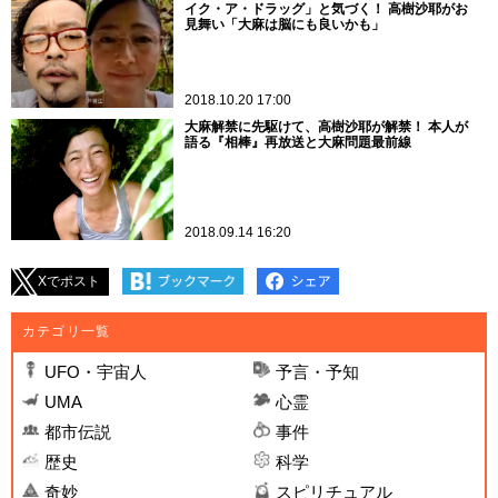
イク・ア・ドラッグ」と気づく！ 高樹沙耶がお
見舞い「大麻は脳にも良いかも」
2018.10.20 17:00
大麻解禁に先駆けて、高樹沙耶が解禁！ 本人が
語る『相棒』再放送と大麻問題最前線
2018.09.14 16:20
Xでポスト
カテゴリ一覧
UFO・宇宙人
予言・予知
UMA
心霊
都市伝説
事件
歴史
科学
奇妙
スピリチュアル