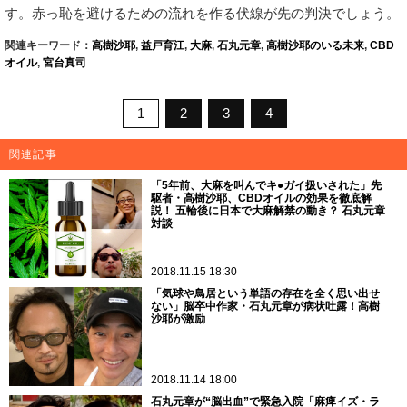
す。赤っ恥を避けるための流れを作る伏線が先の判決でしょう。
関連キーワード：
高樹沙耶
,
益戸育江
,
大麻
,
石丸元章
,
高樹沙耶のいる未来
,
CBD
オイル
,
宮台真司
1
2
3
4
関連記事
「5年前、大麻を叫んでキ●ガイ扱いされた」先
駆者・高樹沙耶、CBDオイルの効果を徹底解
説！ 五輪後に日本で大麻解禁の動き？ 石丸元章
対談
2018.11.15 18:30
「気球や鳥居という単語の存在を全く思い出せ
ない」脳卒中作家・石丸元章が病状吐露！高樹
沙耶が激励
2018.11.14 18:00
石丸元章が“脳出血”で緊急入院「麻痺イズ・ラ