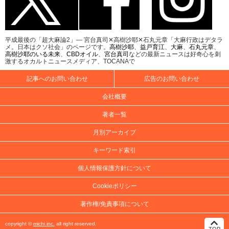
平成最後の「超大麻論2」― 宮台真司✕高樹沙耶✕石丸元章「大麻行政はデタラ
メ。日本はクソ社会」のページです。
高樹沙耶
、
益戸育江
、
大麻
、
石丸元章
、
高樹沙耶のいる未来
、
CBDオイル
、
宮台真司
などの最新ニュースは好奇心を刺
激するオカルトニュースメディア、TOCANAで
記事へのお問い合わせ
広告のお問い合わせ
会社概要
著者一覧
月別アーカイブ
キーワード索引
個人情報保護方針について
Cookieポリシー
著作権/免責事項について
copyright ©
michi inc.
all right reserved.
TOP