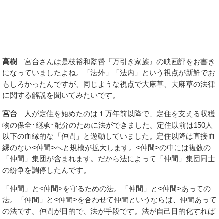
高樹
宮台さんは是枝裕和監督『万引き家族』の映画評をお書き
になっていましたよね。「法外」「法内」という視点が新鮮でお
もしろかったんですが、同じような視点で大麻草、大麻草の法律
に関する解説を聞いてみたいです。
宮台
人が定住を始めたのは１万年前以降で、定住を支える収穫
物の保全･継承･配分のために法ができました。定住以前は150人
以下の血縁的な「仲間」と遊動していました。定住以降は直接血
縁のない<仲間>へと規模が拡大します。<仲間>の中には複数の
「仲間」集団が含まれます。だから法によって「仲間」集団同士
の紛争を調停したんです。
「仲間」と<仲間>を守るための法。「仲間」と<仲間>あっての
法。「仲間」と<仲間>を合わせて仲間というならば、仲間あって
の法です。仲間が目的で、法が手段です。法が自己目的化すれば