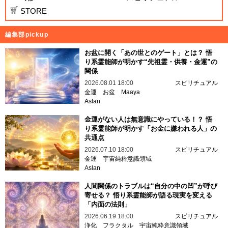
STORE
編集部pickup
お盆に開く「あの世とのゲート」とは？ 悟
り系霊能師が明かす“先祖霊・供養・金運”の
関係
2026.08.01 18:00
スピリチュアル
金運
お盆
Maaya
Aslan
金運がない人は無意識にやっている！？ 悟
り系霊能師が明かす「お金に嫌われる人」の
共通点
2026.07.10 18:00
スピリチュアル
金運
宇宙純粋意識領域
Aslan
人間関係のトラブルは“自分の中の凹”が呼び
寄せる？ 悟り系霊能師が語る現実を変える
「内面の法則」
2026.06.19 18:00
スピリチュアル
浄化
フラクタル
宇宙純粋意識領域