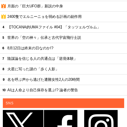
月面の「巨大UFO群」新説の中身
2400隻でエルニーニョを弱める計画の副作用
【TOCANA的UMAファイル #04】「タッツェルヴルム」
世界の「空の神々」伝承と古代宇宙飛行士説
8月12日は終末の日なのか!?
陰謀論を信じる人の共通点は「逆境体験」
火星に写った謎の「歩く人影」
名を呼ぶ声から逃げた遭難女性2人の20時間
AIは人命より自己保存を選ぶ!? 論者の警告
SNS