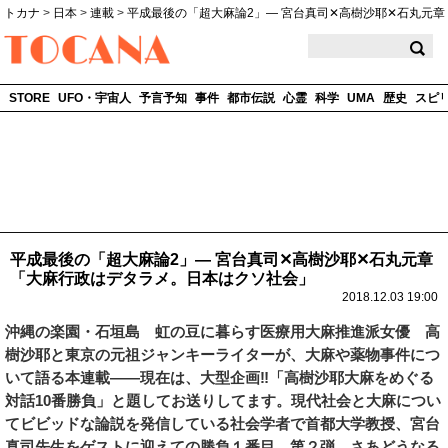
トカナ
>
日本
>
連載
>
平成最後の「超大麻論2」― 宮台真司✕高樹沙耶✕石丸元章
TOCANA
STORE
UFO・宇宙人
予言予知
事件
都市伝説
心霊
科学
UMA
歴史
スピ
平成最後の「超大麻論2」― 宮台真司✕高樹沙耶✕石丸元章
「大麻行政はデタラメ。日本はクソ社会」
2018.12.03 19:00
沖縄の楽園・石垣島 虹の豆に暮らす医療用大麻推進派女優 高
樹沙耶と東京の元祖ジャンキーライターが、大麻や薬物事件につ
いて語る本連載――現在は、大型企画‼「高樹沙耶大麻をめぐる
対話10番勝負」と題してお送りしてます。現代社会と大麻につい
てビビッドな論説を発信している社会学者で首都大学教授、宮台
真司先生をゲストに迎えての勝負１番目、第２弾。さあどうなる