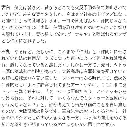
宮台
例えば焚き火。昔からどこでも火災予防条例で禁止されて
いたけど、みんな焚き火をした。今はクソ社会の中でクズになっ
た連中によって通報されます。一口で言えばお互い仲間じゃなく
なったからですね。実際、仲間を取り戻すためにやっていた祭り
も廃れています。昔の祭りであれば「テキヤ」と呼ばれるヤクザ
とも仲間になれました。
石丸
なるほど。たしかに、これまで「仲間」と〈仲間〉に任さ
れていた法の運用が、クズになった連中によって監視され通報さ
れ、厳しくなっていると感じます。しかし一方で、先日、タトゥ
ー医師法裁判の判決があって、大阪高裁は有罪判決を受けていた
彫師に逆転無罪を言い渡した。タトゥーはある時代まで、伝統的
に仲間たちによって許容されてきたアートなのに、ここにきてタ
トゥーを嫌う連中に、「タトゥーは医療だろう」とイチャモンを
つけられた。それに対して「いくらなんでもタトゥーと医療はち
がうんじゃない？」と、誰が考えても当たり前のことを言い渡し
たのが、大阪高裁の判決です。宮台先生のおっしゃるとおり、社
会の中のクズたちの声が大きくなる一方、いま法の運用をめぐる
新たな線引きが始まっているのではないかと思うのですが。