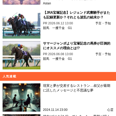
Aslan
【JRA宝塚記念】レジェンド武豊騎手がまた
も記録更新か？それとも波乱の結末か？
PR
2026.06.12 13:00
予言・予知
競馬
一攫千金
G1
サマージャンボより宝塚記念の馬券が圧倒的
にオススメの理由とは!?
PR
2026.06.08 13:00
予言・予知
競馬
一攫千金
G1
人気連載
現実と夢が交差するレストラン…叔父が最期
に託したメッセージと不思議な夢
2024.11.14 23:00
心霊