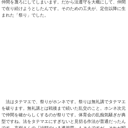
仲間を蔑ろにしてしまいます。だから法遵守を大概にして、仲間
で在り続けようとしたんです。そのための工夫が、定住以降に生
まれた「祭り」でした。
法はタテマエで、祭りがホンネです。祭りは無礼講でタテマエ
を破ります。無礼講とは戦後まで続いた乱交のこと。ホンネ次元
で仲間を確からしくするのが祭りです。体育会の乱痴気騒ぎが典
型ですね。法をタテマエにすぎないと見切る作法が普通だったん
です。高樹さんの『沙耶のいる透視図』もそうですが、それが昭