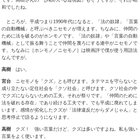
和でしたね。
ところが、平成つまり1990年代になると、「法の奴隷」「言葉
の自動機械」と呼ぶべきニセモノが増えます。ちなみに、仲間の
ために法を破るのがホンモノです。「法の奴隷」や「言葉の自動
機械」として振る舞うことで仲間を蔑ろにする連中がニセモノで
す。ちなみに［ホンモノ／ニセモノ］は映画評で僕が使う用語法
なんですが。
高樹
はい。
宮台
ニセモノを「クズ」とも呼びます。タテマエを守らないと
成り立たない定住社会を「クソ社会」と呼びます。クソ社会の中
でクズにならないための工夫。それが祭りです。「仲間のために
法を破れる存在」であり続ける工夫です。でも平成に廃れてしま
います。感情が劣化したクズが「法律違反だからダメじゃん」と
思考停止で語るようになります。
高樹
クズ！ 強い言葉だけど、クズは多いですよね。私も強い
言葉をよく使います。