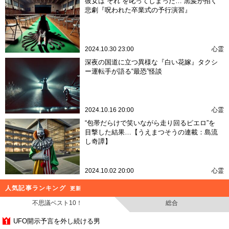
彼女は“それ”を叱ってしまった… 黒髪が招く
悲劇『呪われた卒業式の予行演習』
2024.10.30 23:00
心霊
深夜の国道に立つ異様な『白い花嫁』タクシ
ー運転手が語る“最恐”怪談
2024.10.16 20:00
心霊
“包帯だらけで笑いながら走り回るピエロ”を
目撃した結果…【うえまつそうの連載：島流
し奇譚】
2024.10.02 20:00
心霊
人気記事ランキング
更新
不思議ベスト10！
総合
UFO開示予言を外し続ける男