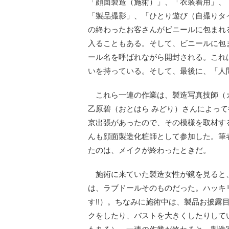
「顔面製造（施術）」、「衣装着用」、
「製品撮影」、「ひとり遊び（自撮りタ
の終わったお客さんがビニールに包まれ
入ることもある。そして、ビニールに包
ール名を呼ばれながら開封される。これ
いを持っている。そして、最後に、「人
これら一連の作業は、製造写真技師（カメラ
乙原碧（おとはら みどり）さんによっ
京出張があったので、その模様を取材す
んも顔面製造化粧師として参加した。筆
たのは、メイクが終わったときだ。
施術に来ていた製造女性が鏡を見ると
は、ラブドールそのものだった。ハッキ
す!!）。ちなみに施術中は、製品お披露
クをしたり、バストを大きくしたりして