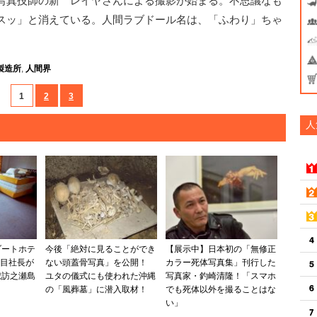
写真技師の新 レイヤさんによる撮影が始まる。不思議なも
スッ」と消えている。人間ラブドール名は、「ふわり」ちゃ
製造所
,
人間界
1
2
3
人
ゾートホテ
今後「絶対に見ることができ
【展示中】日本初の「無修正
代目社長が
ない頭蓋骨写真」を公開！
カラー死体写真集」刊行した
諏訪之瀬島
ユタの儀式にも使われた沖縄
写真家・釣崎清隆！「スマホ
の「風葬墓」に潜入取材！
でも死体以外を撮ることはな
い」