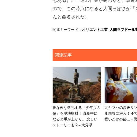
もある）。一連の作業が終わると、製造
ので、この時点になると人間っぽさが「
んと命名された。
関連キーワード：
オリエント工業
,
人間ラブドール
関連記事
夜な夜な敬礼する「少年兵の
元ヤマハの高級リ
像」を現地取材！ 真夜中に
ル廃墟に潜入！ 4
なると手が上がり… 悲しい
描いた夢の跡…＝
ストーリーも!?＝大分県