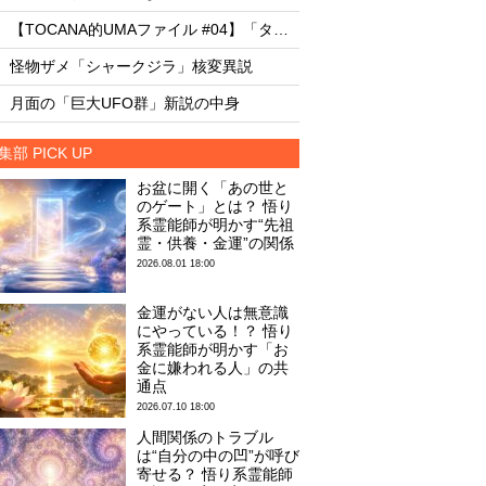
・
・
【TOCANA的UMAファイル #04】「タッツェルヴルム」
・
・
怪物ザメ「シャークジラ」核変異説
怪物ザメ「シャーク
・
・
月面の「巨大UFO群」新説の中身
月面の「巨大UFO群
集部 PICK UP
お盆に開く「あの世と
のゲート」とは？ 悟り
系霊能師が明かす“先祖
霊・供養・金運”の関係
2026.08.01 18:00
金運がない人は無意識
にやっている！？ 悟り
系霊能師が明かす「お
金に嫌われる人」の共
通点
2026.07.10 18:00
人間関係のトラブル
は“自分の中の凹”が呼び
寄せる？ 悟り系霊能師