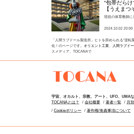
“包帯だら
【うえまつ
現役の体育教師に
2024.10.02 20:00
「人間ラブドール製造所」ヒトを辞められる“逆転
化！のページです。
オリエント工業
、
人間ラブドー
スメディア、TOCANAで
TOCANA
宇宙
、
オカルト
、
宗教
、
アート
、
UFO
、
UMA
な
TOCANAとは？
会社概要
著者一覧
月
Cookieポリシー
著作権/免責事項について