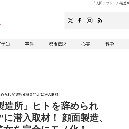
「人間ラブドール製造所
TOCANA
TOCANAのFacebookはこち
TOCANAのinstagra
TOCANAのRS
言予知
事件
都市伝説
心霊
科学
められる“逆転変身専門店”に潜入取材！
製造所」ヒトを辞められ
”に潜入取材！ 顔面製造、