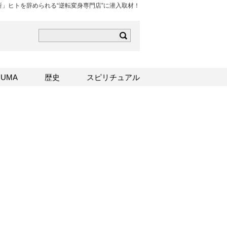
」ヒトを辞められる“逆転変身専門店”に潜入取材！
ら
mはこちら
Sはこちら
UMA
歴史
スピリチュアル