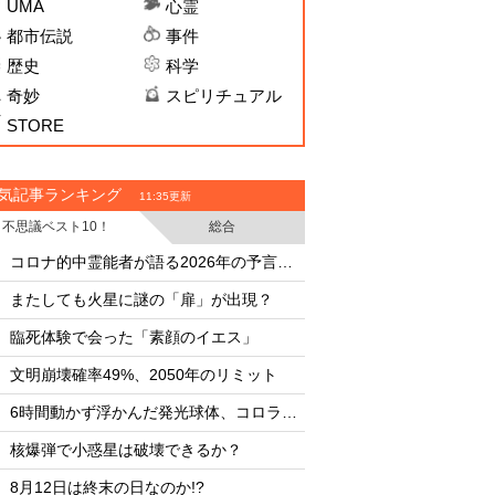
UMA
心霊
都市伝説
事件
歴史
科学
奇妙
スピリチュアル
STORE
気記事ランキング
11:35更新
不思議ベスト10！
総合
・
・
コロナ的中霊能者が語る2026年の予言ビジョン
・
・
またしても火星に謎の「扉」が出現？
またしても火星に謎
・
・
臨死体験で会った「素顔のイエス」
臨死体験で会った「
・
・
文明崩壊確率49%、2050年のリミット
文明崩壊確率49%、2
・
・
6時間動かず浮かんだ発光球体、コロラド上空の謎
・
・
核爆弾で小惑星は破壊できるか？
核爆弾で小惑星は破
・
・
8月12日は終末の日なのか!?
8月12日は終末の日な