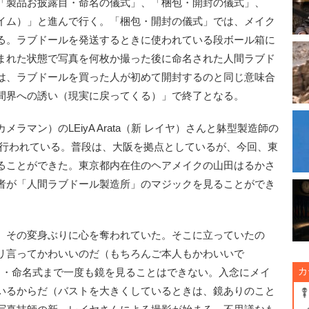
「製品お披露目・命名の儀式」、「梱包・開封の儀式」、
イム）」と進んで行く。「梱包・開封の儀式」では、メイク
る。ラブドールを発送するときに使われている段ボール箱に
まれた状態で写真を何枚か撮った後に命名された人間ラブド
は、ラブドールを買った人が初めて開封するのと同じ意味合
間界への誘い（現実に戻ってくる）」で終了となる。
マン）のLEiyA Arata（新 レイヤ）さんと躰型製造師の
て行われている。普段は、大阪を拠点としているが、今回、東
ることができた。東京都内在住のヘアメイクの山田はるかさ
者が「人間ラブドール製造所」のマジックを見ることができ
、その変身ぶりに心を奪われていた。そこに立っていたの
リ言ってかわいいのだ（もちろんご本人もかわいいで
カ
目・命名式まで一度も鏡を見ることはできない。入念にメイ
いるからだ（バストを大きくしているときは、鏡ありのこと