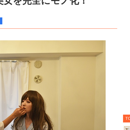
美女を完全にモノ化！
T