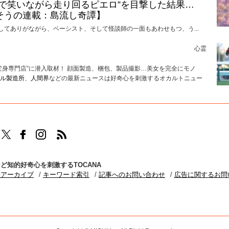
けで笑いながら走り回るピエロ”を目撃した結果…
そうの連載：島流し奇譚】
してありがながら、ベーシスト、そして怪談師の一面もあわせもつ、う...
心霊
変身専門店”に潜入取材！ 顔面製造、梱包、製品撮影…美女を完全にモノ
ル製造所
、
人間界
などの最新ニュースは好奇心を刺激するオカルトニュー
TOCANAのFacebookはこちら
TOCANAのinstagramはこちら
TOCANAのRSSはこちら
ど知的好奇心を刺激するTOCANA
別アーカイブ
キーワード索引
記事へのお問い合わせ
広告に関するお問