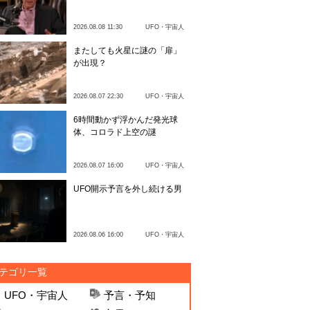
2026.08.08 11:30
UFO・宇宙人
またしても火星に謎の「扉」
が出現？
2026.08.07 22:30
UFO・宇宙人
6時間動かず浮かんだ発光球
体、コロラド上空の謎
2026.08.07 16:00
UFO・宇宙人
UFO開示予言を外し続ける男
2026.08.06 16:00
UFO・宇宙人
テゴリ一覧
UFO・宇宙人
予言・予知