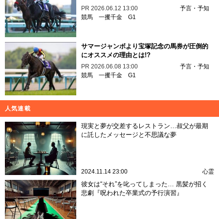
PR
2026.06.12 13:00
予言・予知
競馬
一攫千金
G1
サマージャンボより宝塚記念の馬券が圧倒的
にオススメの理由とは!?
PR
2026.06.08 13:00
予言・予知
競馬
一攫千金
G1
人気連載
現実と夢が交差するレストラン…叔父が最期
に託したメッセージと不思議な夢
2024.11.14 23:00
心霊
彼女は“それ”を叱ってしまった… 黒髪が招く
悲劇『呪われた卒業式の予行演習』