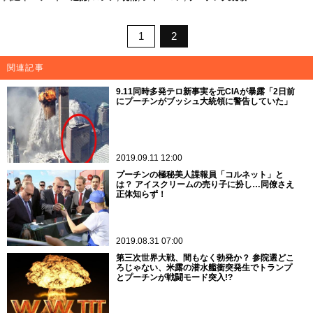
1
2
関連記事
9.11同時多発テロ新事実を元CIAが暴露「2日前
にプーチンがブッシュ大統領に警告していた」
2019.09.11 12:00
プーチンの極秘美人諜報員「コルネット」と
は？ アイスクリームの売り子に扮し…同僚さえ
正体知らず！
2019.08.31 07:00
第三次世界大戦、間もなく勃発か？ 参院選どこ
ろじゃない、米露の潜水艦衝突発生でトランプ
とプーチンが戦闘モード突入!?