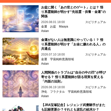
お盆に開く「あの世とのゲート」とは？ 悟
り系霊能師が明かす“先祖霊・供養・金運”の
関係
2026.08.01 18:00
スピリチュアル
金運
お盆
Maaya
Aslan
金運がない人は無意識にやっている！？ 悟
り系霊能師が明かす「お金に嫌われる人」の
共通点
2026.07.10 18:00
スピリチュアル
金運
宇宙純粋意識領域
Aslan
人間関係のトラブルは“自分の中の凹”が呼び
寄せる？ 悟り系霊能師が語る現実を変える
「内面の法則」
2026.06.19 18:00
スピリチュアル
浄化
フラクタル
宇宙純粋意識領域
Aslan
【JRA宝塚記念】レジェンド武豊騎手がまた
も記録更新か？それとも波乱の結末か？