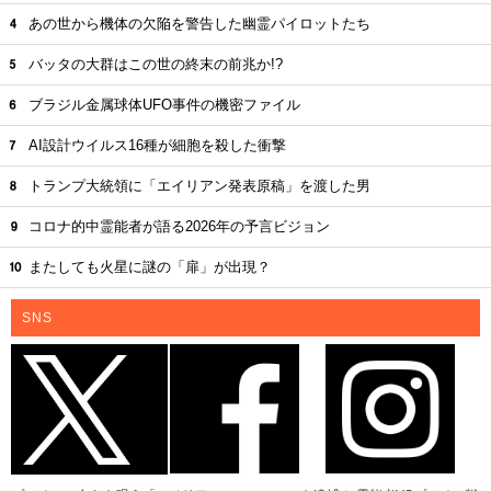
あの世から機体の欠陥を警告した幽霊パイロットたち
バッタの大群はこの世の終末の前兆か!?
ブラジル金属球体UFO事件の機密ファイル
AI設計ウイルス16種が細胞を殺した衝撃
トランプ大統領に「エイリアン発表原稿」を渡した男
コロナ的中霊能者が語る2026年の予言ビジョン
またしても火星に謎の「扉」が出現？
SNS