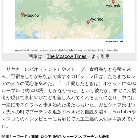
画像は「
The Moscow Times
」より引用
リヤカーにパオ（テント）やストーブ、食料品などを積み込
み、野宿をしながら徒歩で旅するガビシェフ氏は、たちまちロシ
アの人々の関心を集めた。「（出発したときは）ポケットに3000
ルーブル（約5000円）しかなかった」という彼だが、すぐに支援
者が現れて食料や水などを差し入れてくれるようになり、中には
一緒にモスクワへと歩き始めた者たちもいた。ガビシェフ氏は行
く先々の町でプーチンを追放すべきだと自説を唱え、YouTuberや
マスコミのインタビューにも応じて民主主義の大切さを訴えてい
た。
関連キーワード：
逮捕
,
ロシア
,
呪術
,
シャーマン
,
プーチン大統領