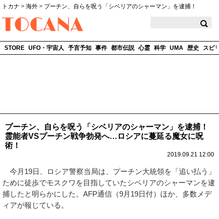
トカナ
>
海外
>
プーチン、自らを呪う「シベリアのシャーマン」を逮捕！
TOCANA
STORE
UFO・宇宙人
予言予知
事件
都市伝説
心霊
科学
UMA
歴史
スピ
プーチン、自らを呪う「シベリアのシャーマン」を逮捕！
霊能者VSプーチン戦争勃発へ…ロシアに蔓延る魔女に呪
術！
2019.09.21 12:00
今月19日、ロシア警察当局は、プーチン大統領を「追い払う」
ために徒歩でモスクワを目指していたシベリアのシャーマンを逮
捕したと明らかにした。AFP通信（9月19日付）ほか、多数メデ
ィアが報じている。