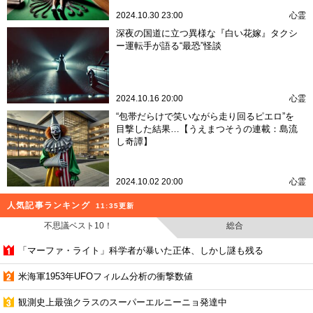
2024.10.30 23:00
心霊
深夜の国道に立つ異様な『白い花嫁』タクシ
ー運転手が語る“最恐”怪談
2024.10.16 20:00
心霊
“包帯だらけで笑いながら走り回るピエロ”を
目撃した結果…【うえまつそうの連載：島流
し奇譚】
2024.10.02 20:00
心霊
人気記事ランキング
11:35更新
不思議ベスト10！
総合
「マーファ・ライト」科学者が暴いた正体、しかし謎も残る
米海軍1953年UFOフィルム分析の衝撃数値
観測史上最強クラスのスーパーエルニーニョ発達中