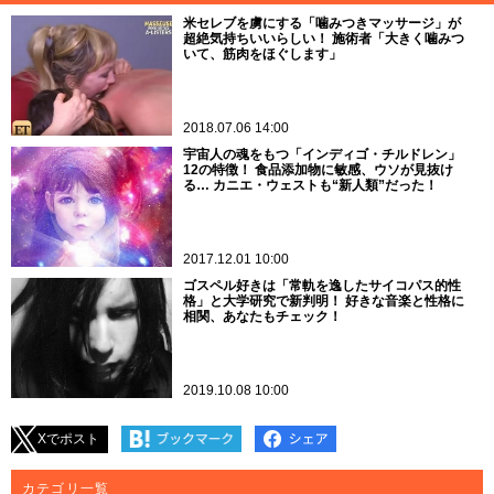
米セレブを虜にする「噛みつきマッサージ」が
超絶気持ちいいらしい！ 施術者「大きく噛みつ
いて、筋肉をほぐします」
2018.07.06 14:00
宇宙人の魂をもつ「インディゴ・チルドレン」
12の特徴！ 食品添加物に敏感、ウソが見抜け
る… カニエ・ウェストも“新人類”だった！
2017.12.01 10:00
ゴスペル好きは「常軌を逸したサイコパス的性
格」と大学研究で新判明！ 好きな音楽と性格に
相関、あなたもチェック！
2019.10.08 10:00
Xでポスト
カテゴリ一覧