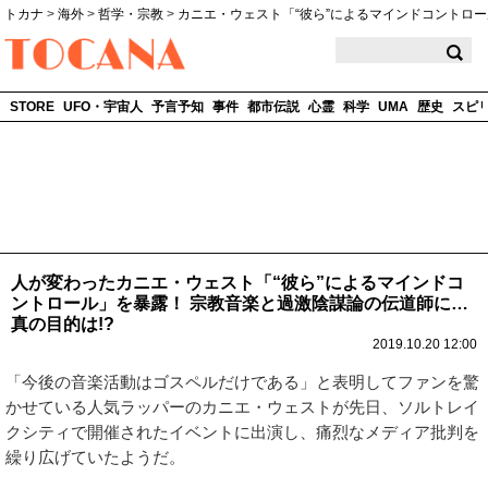
トカナ
>
海外
>
哲学・宗教
>
カニエ・ウェスト「“彼ら”によるマインドコントロ
TOCANA
STORE
UFO・宇宙人
予言予知
事件
都市伝説
心霊
科学
UMA
歴史
スピ
人が変わったカニエ・ウェスト「“彼ら”によるマインドコ
ントロール」を暴露！ 宗教音楽と過激陰謀論の伝道師に…
真の目的は!?
2019.10.20 12:00
「今後の音楽活動はゴスペルだけである」と表明してファンを驚
かせている人気ラッパーのカニエ・ウェストが先日、ソルトレイ
クシティで開催されたイベントに出演し、痛烈なメディア批判を
繰り広げていたようだ。