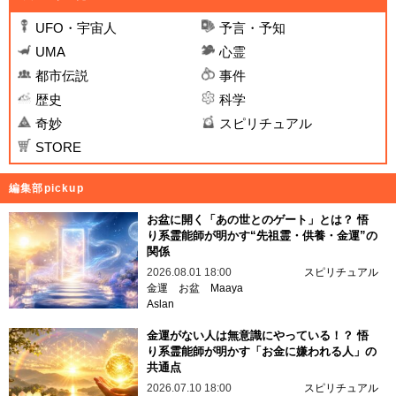
UFO・宇宙人
予言・予知
UMA
心霊
都市伝説
事件
歴史
科学
奇妙
スピリチュアル
STORE
編集部pickup
お盆に開く「あの世とのゲート」とは？ 悟
り系霊能師が明かす“先祖霊・供養・金運”の
関係
2026.08.01 18:00
スピリチュアル
金運
お盆
Maaya
Aslan
金運がない人は無意識にやっている！？ 悟
り系霊能師が明かす「お金に嫌われる人」の
共通点
2026.07.10 18:00
スピリチュアル