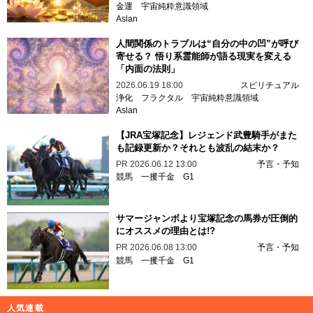
金運
宇宙純粋意識領域
Aslan
人間関係のトラブルは“自分の中の凹”が呼び
寄せる？ 悟り系霊能師が語る現実を変える
「内面の法則」
2026.06.19 18:00
スピリチュアル
浄化
フラクタル
宇宙純粋意識領域
Aslan
【JRA宝塚記念】レジェンド武豊騎手がまた
も記録更新か？それとも波乱の結末か？
PR
2026.06.12 13:00
予言・予知
競馬
一攫千金
G1
サマージャンボより宝塚記念の馬券が圧倒的
にオススメの理由とは!?
PR
2026.06.08 13:00
予言・予知
競馬
一攫千金
G1
人気連載