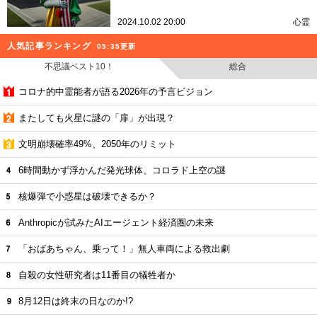
2024.10.02 20:00
心霊
人気記事ランキング
05:35更新
不思議ベスト10！
総合
コロナ的中霊能者が語る2026年の予言ビジョン
またしても火星に謎の「扉」が出現？
文明崩壊確率49%、2050年のリミット
6時間動かず浮かんだ発光球体、コロラド上空の謎
核爆弾で小惑星は破壊できるか？
Anthropicが試みたAIエージェント経済圏の未来
「おばあちゃん、乗って！」無人車両による救出劇
自殺の女性研究者は11番目の犠牲者か
8月12日は終末の日なのか!?