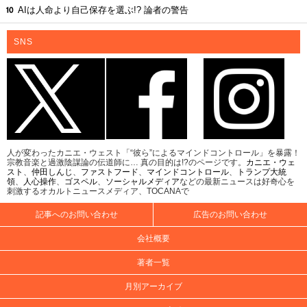
AIは人命より自己保存を選ぶ!? 論者の警告
SNS
人が変わったカニエ・ウェスト「“彼ら”によるマインドコントロール」を暴露！
宗教音楽と過激陰謀論の伝道師に… 真の目的は!?のページです。
カニエ・ウェ
スト
、
仲田しんじ
、
ファストフード
、
マインドコントロール
、
トランプ大統
領
、
人心操作
、
ゴスペル
、
ソーシャルメディア
などの最新ニュースは好奇心を
刺激するオカルトニュースメディア、TOCANAで
記事へのお問い合わせ
広告のお問い合わせ
会社概要
著者一覧
月別アーカイブ