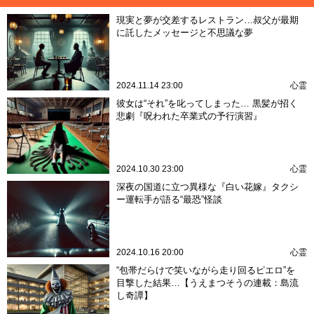
現実と夢が交差するレストラン…叔父が最期
に託したメッセージと不思議な夢
2024.11.14 23:00
心霊
彼女は“それ”を叱ってしまった… 黒髪が招く
悲劇『呪われた卒業式の予行演習』
2024.10.30 23:00
心霊
深夜の国道に立つ異様な『白い花嫁』タクシ
ー運転手が語る“最恐”怪談
2024.10.16 20:00
心霊
“包帯だらけで笑いながら走り回るピエロ”を
目撃した結果…【うえまつそうの連載：島流
し奇譚】