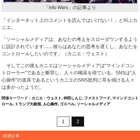
「Info Wars」の記事より
「インターネット上のコメントを読んではいけない！」と叫ぶカ
ニエ。
「ソーシャルメディアは、あなたの考えをスローダウンするよう
に設計されています……彼らはあなたの思考を遅くし、あなたを
コントロールしたいのです」（カニエ・ウェスト）
そしてこの後もカニエはソーシャルメディアは“マインドコン
トローラー”であると断罪し、人々の喝采を得ている。SNSは“人
心操作”の道具であるというカニエのSNS批判に耳を傾ける人々
は多かったようだ。
関連キーワード：
カニエ・ウェスト
,
仲田しんじ
,
ファストフード
,
マインドコント
ロール
,
トランプ大統領
,
人心操作
,
ゴスペル
,
ソーシャルメディア
1
2
関連記事