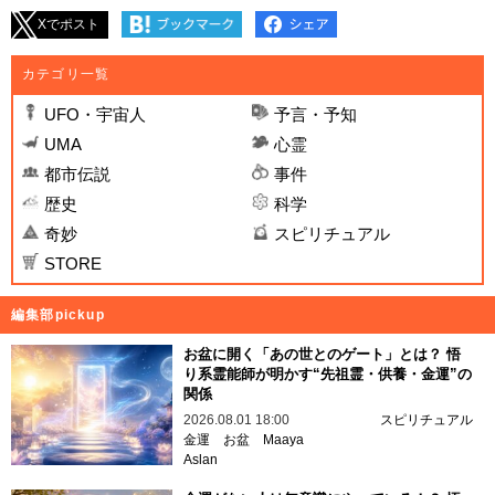
Xでポスト
カテゴリ一覧
UFO・宇宙人
予言・予知
UMA
心霊
都市伝説
事件
歴史
科学
奇妙
スピリチュアル
STORE
編集部pickup
お盆に開く「あの世とのゲート」とは？ 悟
り系霊能師が明かす“先祖霊・供養・金運”の
関係
2026.08.01 18:00
スピリチュアル
金運
お盆
Maaya
Aslan