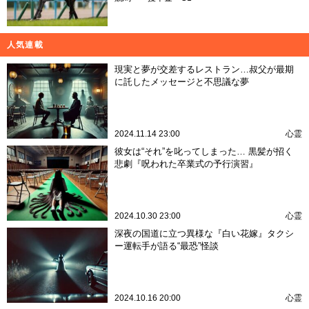
人気連載
現実と夢が交差するレストラン…叔父が最期
に託したメッセージと不思議な夢
2024.11.14 23:00
心霊
彼女は“それ”を叱ってしまった… 黒髪が招く
悲劇『呪われた卒業式の予行演習』
2024.10.30 23:00
心霊
深夜の国道に立つ異様な『白い花嫁』タクシ
ー運転手が語る“最恐”怪談
2024.10.16 20:00
心霊