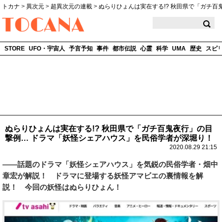
トカナ
>
異次元
>
超異次元の連載
>
ぬらりひょんは実在する!? 秋田県で「ガチ百
TOCANA
STORE
UFO・宇宙人
予言予知
事件
都市伝説
心霊
科学
UMA
歴史
スピ
ぬらりひょんは実在する!? 秋田県で「ガチ百鬼夜行」の目
撃例… ドラマ「妖怪シェアハウス」を民俗学者が深堀り！
2020.08.29 21:15
——話題のドラマ「妖怪シェアハウス」を気鋭の民俗学者・畑中
章宏が解説！ ドラマに登場する妖怪アマビエの裏情報を解
説！ 今回の妖怪はぬらりひょん！