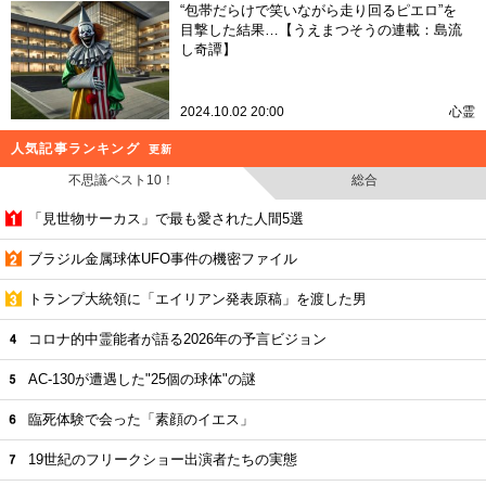
“包帯だらけで笑いながら走り回るピエロ”を
目撃した結果…【うえまつそうの連載：島流
し奇譚】
2024.10.02 20:00
心霊
人気記事ランキング
更新
不思議ベスト10！
総合
「見世物サーカス」で最も愛された人間5選
ブラジル金属球体UFO事件の機密ファイル
トランプ大統領に「エイリアン発表原稿」を渡した男
コロナ的中霊能者が語る2026年の予言ビジョン
AC-130が遭遇した"25個の球体"の謎
臨死体験で会った「素顔のイエス」
19世紀のフリークショー出演者たちの実態