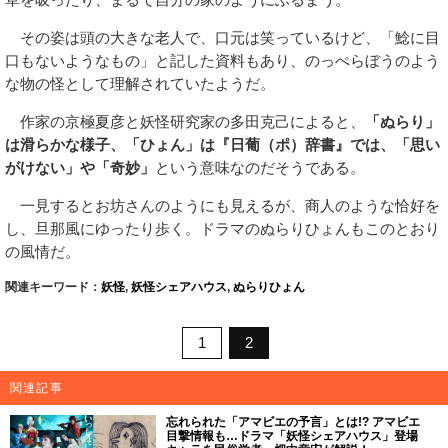
その姿は頭の大きな老人で、口元は笑っているけど、「鯰に目
口もないようなもの」と記した資料もあり、のっぺらぼうのよう
な物の怪として理解されていたようだ。
作家の京極夏彦と妖怪研究家の多田克己によると、
「ぬらり」
は滑らかな様子、「ひょん」は『日葡（ポ）辞書』では、「思い
がけない」や「奇妙」
という意味なのだそうである。
一見するとお坊さんのようにも見えるが、商人のような恰好を
し、旦那風にゆったり歩く。ドラマのぬらりひょんもこのとおり
の風情だ。
関連キーワード：
妖怪
,
妖怪シェアハウス
,
ぬらりひょん
1
2
関連記事
忘れられた「アマビエの予言」とは!? アマビエ
目撃情報も…ドラマ「妖怪シェアハウス」登場