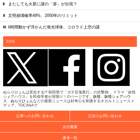
またしても火星に謎の「扉」が出現？
文明崩壊確率49%、2050年のリミット
6時間動かず浮かんだ発光球体、コロラド上空の謎
SNS
ぬらりひょんは実在する!? 秋田県で「ガチ百鬼夜行」の目撃例… ドラマ「妖怪
シェアハウス」を民俗学者が深堀り！のページです。
妖怪
、
妖怪シェアハウ
ス
、
ぬらりひょん
などの最新ニュースは好奇心を刺激するオカルトニュースメ
ディア、TOCANAで
記事へのお問い合わせ
広告のお問い合わせ
会社概要
著者一覧