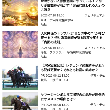
金運がない人は無意識にやっている！？ 悟
り系霊能師が明かす「お金に嫌われる人」の
共通点
2026.07.10 18:00
スピリチュアル
金運
宇宙純粋意識領域
Aslan
人間関係のトラブルは“自分の中の凹”が呼び
寄せる？ 悟り系霊能師が語る現実を変える
「内面の法則」
2026.06.19 18:00
スピリチュアル
浄化
フラクタル
宇宙純粋意識領域
Aslan
【JRA宝塚記念】レジェンド武豊騎手がまた
も記録更新か？それとも波乱の結末か？
PR
2026.06.12 13:00
予言・予知
競馬
一攫千金
G1
サマージャンボより宝塚記念の馬券が圧倒的
にオススメの理由とは!?
PR
2026.06.08 13:00
予言・予知
競馬
一攫千金
G1