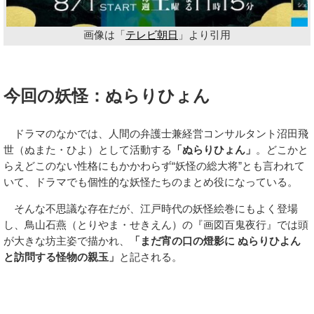
画像は「
テレビ朝日
」より引用
今回の妖怪：ぬらりひょん
ドラマのなかでは、人間の弁護士兼経営コンサルタント沼田飛
世（ぬまた・ひよ）として活動する
「ぬらりひょん」
。どこかと
らえどこのない性格にもかかわらず“妖怪の総大将”とも言われて
いて、ドラマでも個性的な妖怪たちのまとめ役になっている。
そんな不思議な存在だが、江戸時代の妖怪絵巻にもよく登場
し、鳥山石燕（とりやま・せきえん）の『画図百鬼夜行』では頭
が大きな坊主姿で描かれ、
「まだ宵の口の燈影に ぬらりひよん
と訪問する怪物の親玉」
と記される。